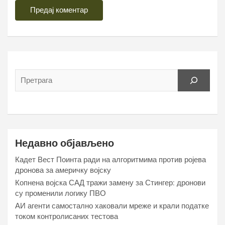
Недавно објављено
Кадет Вест Поинта ради на алгоритмима против ројева
дронова за америчку војску
Копнена војска САД тражи замену за Стингер: дронови
су променили логику ПВО
АИ агенти самостално хаковали мреже и крали податке
током контролисаних тестова