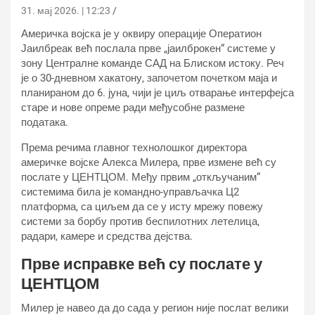
31. мај 2026. | 12:23
Америчка војска је у оквиру операције Оператион
Јаилбреак већ послала прве „јаилброкен“ системе у
зону Централне команде САД на Блиском истоку. Реч
је о 30-дневном хакатону, започетом почетком маја и
планираном до 6. јуна, чији је циљ отварање интерфејса
старе и нове опреме ради међусобне размене
података.
Према речима главног технолошког директора
америчке војске Алекса Милера, прве измене већ су
послате у ЦЕНТЦОМ. Међу првим „откључаним“
системима била је командно-управљачка Ц2
платформа, са циљем да се у исту мрежу повежу
системи за борбу против беспилотних летелица,
радари, камере и средства дејства.
Прве исправке већ су послате у
ЦЕНТЦОМ
Милер је навео да до сада у регион није послат велики