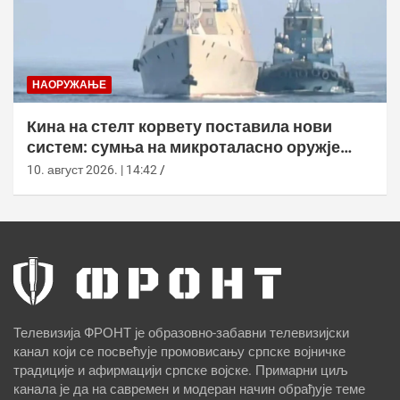
НАОРУЖАЊЕ
Кина на стелт корвету поставила нови
систем: сумња на микроталасно оружје
против дронова
10. август 2026. | 14:42
Телевизија ФРОНТ је образовно-забавни телевизијски
канал који се посвећује промовисању српске војничке
традиције и афирмацији српске војске. Примарни циљ
канала је да на савремен и модеран начин обрађује теме