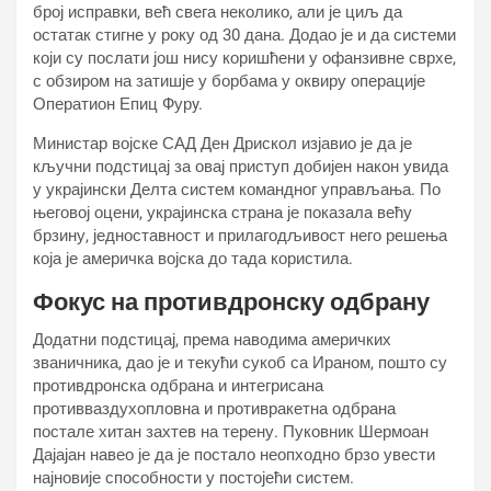
број исправки, већ свега неколико, али је циљ да
остатак стигне у року од 30 дана. Додао је и да системи
који су послати још нису коришћени у офанзивне сврхе,
с обзиром на затишје у борбама у оквиру операције
Оператион Епиц Фурy.
Министар војске САД Ден Дрискол изјавио је да је
кључни подстицај за овај приступ добијен након увида
у украјински Делта систем командног управљања. По
његовој оцени, украјинска страна је показала већу
брзину, једноставност и прилагодљивост него решења
која је америчка војска до тада користила.
Фокус на противдронску одбрану
Додатни подстицај, према наводима америчких
званичника, дао је и текући сукоб са Ираном, пошто су
противдронска одбрана и интегрисана
противваздухопловна и противракетна одбрана
постале хитан захтев на терену. Пуковник Шермоан
Дајајан навео је да је постало неопходно брзо увести
најновије способности у постојећи систем.