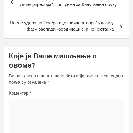
чланка
улоге „агресора“: припрема за Кину мења обуку
После удара на Техеран: „осовина отпора“ улази у
фазу распада координације, а не нестанка
Које је Ваше мишљење о
овоме?
Ваша адреса е-поште неће бити објављена.
Неопходна
поља су означена
*
Коментар
*