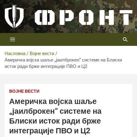
Скип
то
цонтент
Први војни канал у Србији
Телевизија ФРОНТ
Насловна
Војне вести
Америчка војска шаље „јаилброкен“ системе на Блиски
исток ради брже интеграције ПВО и Ц2
Америчка војска шаље „јаилброкен“ системе на Блиски
исток ради брже интеграције ПВО и Ц2
ВОЈНЕ ВЕСТИ
Америчка војска шаље
„јаилброкен“ системе на
Блиски исток ради брже
интеграције ПВО и Ц2