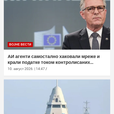
ВОЈНЕ ВЕСТИ
АИ агенти самостално хаковали мреже и
крали податке током контролисаних
тестова
10. август 2026. | 14:47