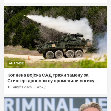
АНАЛИЗЕ
Копнена војска САД тражи замену за
Стингер: дронови су променили логику
ПВО
10. август 2026. | 14:52