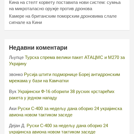
Кина на стелт корвету поставила нови систем: сумња
на микроталасно оружје против дронова
Камере на британским поморским дроновима слале
сигнале ка Кини
Недавни коментари
Љупце
Турска спрема велики пакет АТАЦМС и М270 за
Украјину
звонко
Русија штити подморнице Бореј антидронским
мрежама у бази на Камчатки
Вук
Украјински Ф-16 оборили 38 руских крстарећих
ракета у једном нападу
Аки
Руски С-400 за недељу дана оборио 24 украјинска
авиона новом тактиком заседе
Дејан Д.
Руски С-400 за недељу дана оборио 24
украјинска авиона новом тактиком заседе