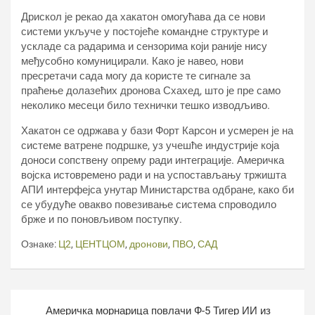
Дрискол је рекао да хакатон омогућава да се нови
системи укључе у постојеће командне структуре и
ускладе са радарима и сензорима који раније нису
међусобно комуницирали. Како је навео, нови
пресретачи сада могу да користе те сигнале за
праћење долазећих дронова Схахед, што је пре само
неколико месеци било технички тешко изводљиво.
Хакатон се одржава у бази Форт Карсон и усмерен је на
системе ватрене подршке, уз учешће индустрије која
доноси сопствену опрему ради интеграције. Америчка
војска истовремено ради и на успостављању тржишта
АПИ интерфејса унутар Министарства одбране, како би
се убудуће овакво повезивање система спроводило
брже и по поновљивом поступку.
Ознаке:
Ц2
,
ЦЕНТЦОМ
,
дронови
,
ПВО
,
САД
Кретање
Америчка морнарица повлачи Ф-5 Тигер ИИ из