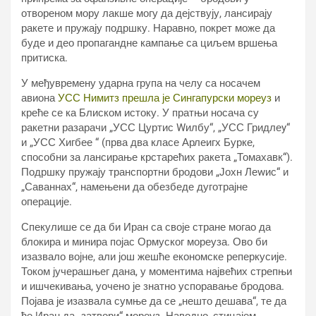
отвореном мору лакше могу да дејствују, лансирају
ракете и пружају подршку. Наравно, покрет може да
буде и део пропагандне кампање са циљем вршења
притиска.
У међувремену ударна група на челу са носачем
авиона
УСС Нимитз прешла је Сингапурски мореуз
и
креће се ка Блиском истоку. У пратњи носача су
ракетни разарачи „УСС Цуртис Wилбу“, „УСС Гридлеy“
и „УСС Хигбее “ (прва два класе Арлеигх Бурке,
способни за лансирање крстарећих ракета „Томахавк“).
Подршку пружају транспортни бродови „Јохн Леwис“ и
„Саваннах“, намењени да обезбеде дуготрајне
операције.
Спекулише се да би Иран са своје стране могао да
блокира и минира појас Ормуског мореуза. Ово би
изазвало војне, али још жешће економске реперкусије.
Током јучерашњег дана, у моментима највећих стрепњи
и ишчекивања, уочено је знатно успоравање бродова.
Појава је изазвала сумње да се „нешто дешава“, те да