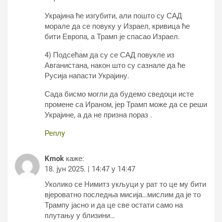
Украјина ће изгубити, али пошто су САД
морале да се повуку у Израел, кривица ће
бити Европа, а Трамп је спасао Израел.
4) Подсећам да су се САД повукле из
Авганистана, након што су сазнале да ће
Русија напасти Украјину.
Сада бисмо могли да будемо сведоци исте
промене са Ираном, јер Трамп може да се реши
Украјине, а да не призна пораз .
Реплy
Kmok
каже:
18. јун 2025. | 14:47 у 14:47
Уколико се Нимитз укљуци у рат то це му бити
вјероватно последња мисија…мислим да је то
Трампу јасно и да це све остати само на
плутању у близини…