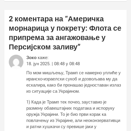
2 коментара на “
Америчка
морнарица у покрету: Флота се
припрема за ангажовање у
Персијском заливу
”
Зоко
каже:
18. јун 2025. | 08:48 у 08:48
По мом мишљењу, Трамп се намерно уплиће у
иранско-израелски сукоб и дозвољава му да
ескалира, како би пронашао једноставан излаз
из ситуације са Украјином.
1) Када је Трамп тек почео, зауставио је
размену обавештајних података и испоруку
оружја Украјини. То је био први корак ка
повлачењу из Украјине, али неоконзервативци
и ратни хушкачи су превише јаки у