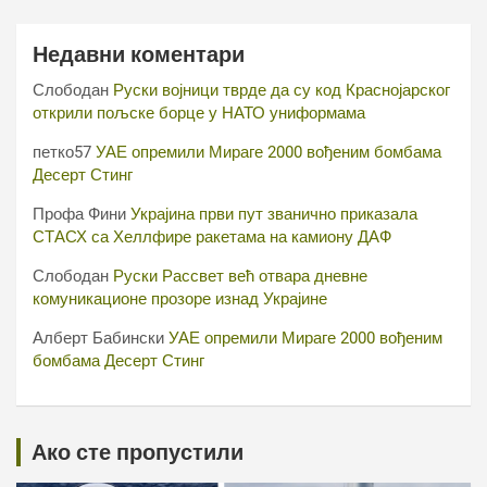
Недавни коментари
Слободан
Руски војници тврде да су код Краснојарског
открили пољске борце у НАТО униформама
петко57
УАЕ опремили Мираге 2000 вођеним бомбама
Десерт Стинг
Профа Фини
Украјина први пут званично приказала
СТАСХ са Хеллфире ракетама на камиону ДАФ
Слободан
Руски Рассвет већ отвара дневне
комуникационе прозоре изнад Украјине
Алберт Бабински
УАЕ опремили Мираге 2000 вођеним
бомбама Десерт Стинг
Ако сте пропустили