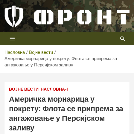
Скип
то
цонтент
Први војни канал у Србији
Телевизија ФРОНТ
Насловна
Војне вести
Америчка морнарица у покрету: Флота се припрема за
ангажовање у Персијском заливу
ВОЈНЕ ВЕСТИ
НАСЛОВНА-1
Америчка морнарица у
покрету: Флота се припрема за
ангажовање у Персијском
заливу