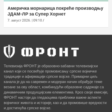
Америчка морнарица покреће производњу
ЈДАМ-ЛР за Супер Хорнет
7. август 2026. | 09:10
Телевизија ФРОНТ је образовно-забавни телевизијски
канал који се посвећује промовисању српске војничке
традиције и афирмацији српске војске. Примарни циљ
канала је да на савремен и модеран начин обрађује теме
везане за ову област, комбинујући образовне садржаје са
динамичним продукцијским елементима. Кроз своје емисије,
ФРОНТ настоји да гледаоцима приближи важне аспекте
војничког живота и историје, као и да промовише вредности
и достигнућа српске војске.