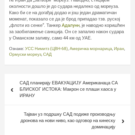
ће Иран да „затвори“ мореуз. Наводно, стицајем
околности дошло је до судара недалеко од мореуза.
Како би се на догађај додао и још један драматичан
моменат, показало се да је брод припадао тзв. руској
„флоти из сенке“. Танкер
Адалyнн
, је наводно коришћен
за заобилажење санкција. Он се запалио након судара
у Оманском заливу, само 44 км од УАЕ.
Ознаке:
УСС Нимитз (ЦВН-68)
,
Америчка морнарица
,
Иран
,
Ормуски мореуз
,
САД
Кретање
САД планирају ЕВАКУАЦИЈУ Американаца СА
чланка
БЛИСКОГ ИСТОКА: Макрон се плаши хаоса у
ИРАНУ
Тајван уз подршку САД подиже производњу
дронова на нови ниво, као одговор на кинеску
доминацију