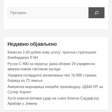
Недавно објављено
Кинески Ј-20 добио нову улогу: пратња стратешких
бомбардера Х-6Н
Руски С-400 за недељу дана оборио 24 украјинска
авиона новом тактиком заседе
Украјина потврдила ангажовање око 16.000 страних
бораца из 72 земље
Америчка морнарица покреће производњу ЈДАМ-ЛР за
Супер Хорнет
Хути извели велики удар на снаге блиске Саудијској
Арабији у Јемену