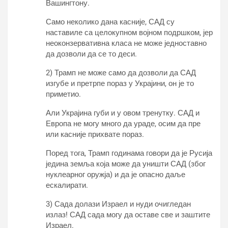
Вашингтону.
Само неколико дана касније, САД су
наставиле са целокупном војном подршком, јер
неоконзервативна класа не може једноставно
да дозволи да се то деси.
2) Трамп не може само да дозволи да САД
изгубе и претрпе пораз у Украјини, он је то
приметио.
Али Украјина губи и у овом тренутку. САД и
Европа не могу много да ураде, осим да пре
или касније прихвате пораз.
Поред тога, Трамп годинама говори да је Русија
једина земља која може да уништи САД (због
нуклеарног оружја) и да је опасно даље
ескалирати.
3) Сада долази Израел и нуди очигледан
излаз! САД сада могу да оставе све и заштите
Израел.