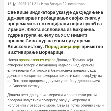
18. јун 2025. | 01:21
Игор Владић
2 коментара
Све више индикатора указује да Сједињене
Државе врше пребацивање својих снага у
прпремама за потенцијални војни сукоб са
Ираном. Флота испловила из Бахреина.
Ударна група на челу са УСС Нимитз
прошла Сингапур на свом путу према
Блиском истоку.
Поред авијације
приметно
и активирање морнарице.
Након
провокативних изјава
Доналда Трампа, који
отворено говори о ваздушној надмоћи над Ираном,
елиминацији Ајатолаха и безусловној предаји, сада
долазе и конкретни поморски покрети који потврђују да
се Пентагон припрема да узме учешћа у дешавањима
на Блиском истоку.
Долази вест да су сви амерички и савезнички ратни
бродови напустили поморску базу у Бахреину и
испловили у отворено море. Овакав потез обично значи
припрема за офанзивне операције – бродови у