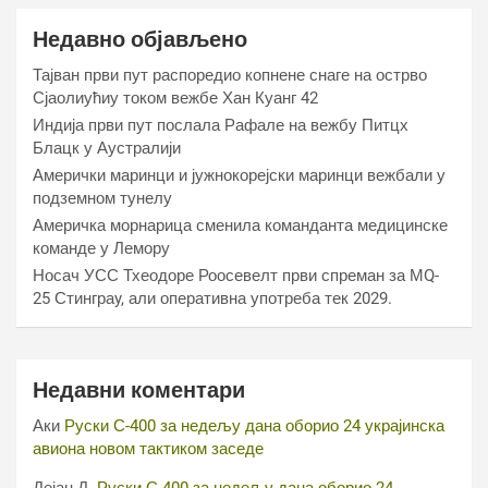
Недавно објављено
Тајван први пут распоредио копнене снаге на острво
Сјаолиућиу током вежбе Хан Куанг 42
Индија први пут послала Рафале на вежбу Питцх
Блацк у Аустралији
Амерички маринци и јужнокорејски маринци вежбали у
подземном тунелу
Америчка морнарица сменила команданта медицинске
команде у Лемору
Носач УСС Тхеодоре Роосевелт први спреман за МQ-
25 Стинграy, али оперативна употреба тек 2029.
Недавни коментари
Аки
Руски С-400 за недељу дана оборио 24 украјинска
авиона новом тактиком заседе