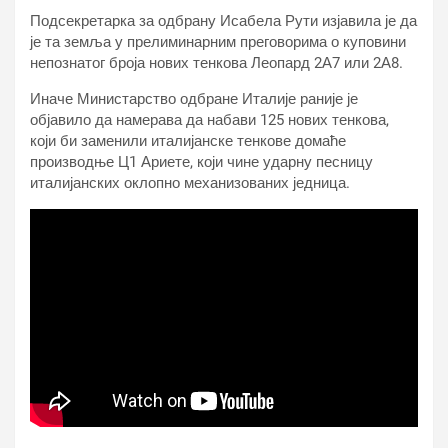
Подсекретарка за одбрану Исабела Рути изјавила је да
је та земља у прелиминарним преговорима о куповини
непознатог броја нових тенкова Леопард 2А7 или 2А8.
Иначе Министарство одбране Италије раније је
објавило да намерава да набави 125 нових тенкова,
који би заменили италијанске тенкове домаће
производње Ц1 Ариете, који чине ударну песницу
италијанских оклопно механизованих једница.