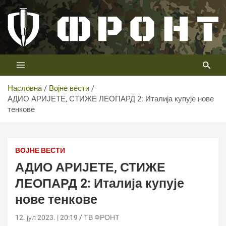
Скип
то
цонтент
Први војни канал у Србији
Телевизија ФРОНТ
Насловна
Војне вести
АДИО АРИЈЕТЕ, СТИЖЕ ЛЕОПАРД 2: Италија купује нове
тенкове
ВОЈНЕ ВЕСТИ
АДИО АРИЈЕТЕ, СТИЖЕ
ЛЕОПАРД 2: Италија купује
нове тенкове
12. јул 2023. | 20:19
ТВ ФРОНТ