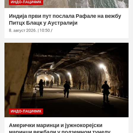
ИНДО-ПАЦИФИК
Индија први пут послала Рафале на вежбу
Питцх Блацк у Аустралији
8. август 2026. | 10:50
ИНДО-ПАЦИФИК
Амерички маринци и јужнокорејски
маринци вежбали у подземном тунелу