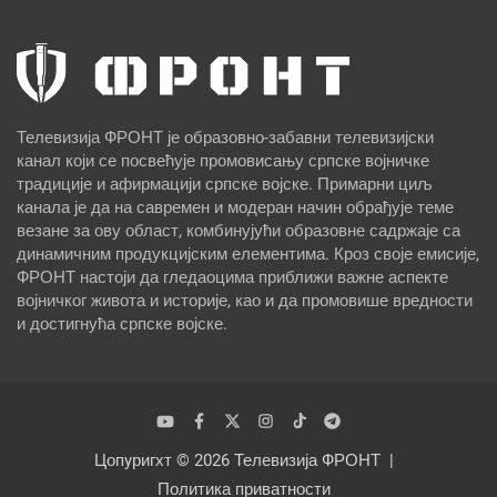
Телевизија ФРОНТ је образовно-забавни телевизијски
канал који се посвећује промовисању српске војничке
традиције и афирмацији српске војске. Примарни циљ
канала је да на савремен и модеран начин обрађује теме
везане за ову област, комбинујући образовне садржаје са
динамичним продукцијским елементима. Кроз своје емисије,
ФРОНТ настоји да гледаоцима приближи важне аспекте
војничког живота и историје, као и да промовише вредности
и достигнућа српске војске.
Цопyригхт © 2026
Телевизија ФРОНТ
Политика приватности