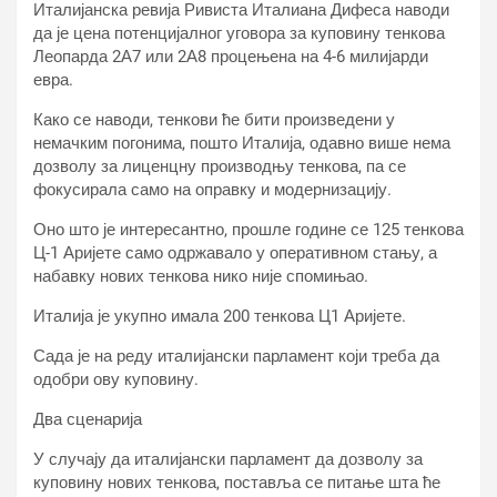
Италијанска ревија Ривиста Италиана Дифеса наводи
да је цена потенцијалног уговора за куповину тенкова
Леопарда 2А7 или 2А8 процењена на 4-6 милијарди
евра.
Како се наводи, тенкови ће бити произведени у
немачким погонима, пошто Италија, одавно више нема
дозволу за лиценцну производњу тенкова, па се
фокусирала само на оправку и модернизацију.
Оно што је интересантно, прошле године се 125 тенкова
Ц-1 Аријете само одржавало у оперативном стању, а
набавку нових тенкова нико није спомињао.
Италија је укупно имала 200 тенкова Ц1 Аријете.
Сада је на реду италијански парламент који треба да
одобри ову куповину.
Два сценарија
У случају да италијански парламент да дозволу за
куповину нових тенкова, поставља се питање шта ће