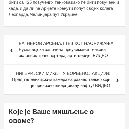
бити са 125 повучених тенкова,како ће бити повучени и
када, и да ли ће Аријете кренути попут својих колега
Леопарда, Челинџера пут Украјине.
Кретање
ВАГНЕРОВ АРСЕНАЛ ТЕШКОГ НАОРУЖАЊА:
чланка
Руска војска започела преузимање тенкова,
оклопних транспортера, артиљерије! ВИДЕО
НИГЕРИЈСКИ МИ-35П У БОРБЕНОЈ АКЦИЈИ:
Пред телевизијским камерама разнео танкер који
је превозио шверцовану нафту! ВИДЕО
Које је Ваше мишљење о
овоме?