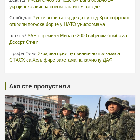
Дејан Д.
Руски С-400 за недељу дана оборио 24
украјинска авиона новом тактиком заседе
Слободан
Руски војници тврде да су код Краснојарског
открили пољске борце у НАТО униформама
петко57
УАЕ опремили Мираге 2000 вођеним бомбама
Десерт Стинг
Профа Фини
Украјина први пут званично приказала
СТАСХ са Хеллфире ракетама на камиону ДАФ
Ако сте пропустили