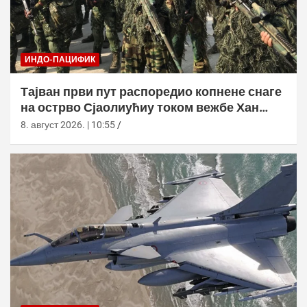
ИНДО-ПАЦИФИК
Тајван први пут распоредио копнене снаге
на острво Сјаолиућиу током вежбе Хан
Куанг 42
8. август 2026. | 10:55