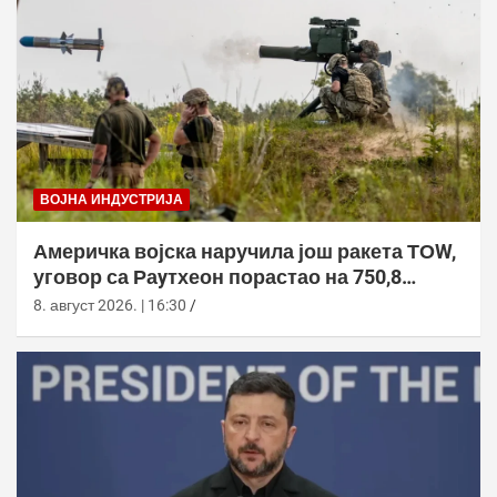
ВОЈНА ИНДУСТРИЈА
Америчка војска наручила још ракета ТОW,
уговор са Раyтхеон порастао на 750,8
милиона долара
8. август 2026. | 16:30