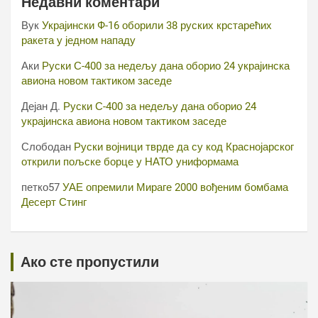
Недавни коментари
Вук
Украјински Ф-16 оборили 38 руских крстарећих
ракета у једном нападу
Аки
Руски С-400 за недељу дана оборио 24 украјинска
авиона новом тактиком заседе
Дејан Д.
Руски С-400 за недељу дана оборио 24
украјинска авиона новом тактиком заседе
Слободан
Руски војници тврде да су код Краснојарског
открили пољске борце у НАТО униформама
петко57
УАЕ опремили Мираге 2000 вођеним бомбама
Десерт Стинг
Ако сте пропустили