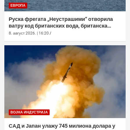
ЕВРОПА
Руска фрегата „Неустрашими“ отворила
ватру код британских вода, британска
морнарица појачала праћење
8. август 2026. | 16:20
ВОЈНА ИНДУСТРИЈА
САД и Јапан улажу 745 милиона долара у