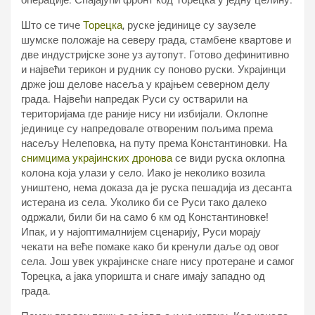
операције. Спајајући фронт код Торецка у једну целину.
Што се тиче
Торецка
, руске јединице су заузеле
шумске положаје на северу града, стамбене квартове и
две индустријске зоне уз аутопут. Готово дефинитивно
и највећи терикон и рудник су поново руски. Украјинци
држе још делове насеља у крајњем северном делу
града. Највећи напредак Руси су остварили на
територијама где раније нису ни избијали. Оклопне
јединице су напредовале отвореним пољима према
насељу Нелеповка, на путу према Константиновки. На
снимцима украјинских дронова
се види руска оклопна
колона која улази у село. Иако је неколико возила
уништено, нема доказа да је руска пешадија из десанта
истерана из села. Уколико би се Руси тако далеко
одржали, били би на само 6 км од Константиновке!
Ипак, и у најоптималнијем сценарију, Руси морају
чекати на веће помаке како би кренули даље од овог
села. Још увек украјинске снаге нису протеране и самог
Торецка, а јака упоришта и снаге имају западно од
града.