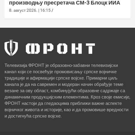
производњу пресретача СМ-3 Блоцк ИИА
8. август 2026. | 16:15
Телевизија ФРОНТ је образовно-забавни телевизијски
канал који се посвећује промовисању српске војничке
традиције и афирмацији српске војске. Примарни циљ
канала је да на савремен и модеран начин обрађује теме
везане за ову област, комбинујући образовне садржаје са
динамичним продукцијским елементима. Кроз своје емисије,
ФРОНТ настоји да гледаоцима приближи важне аспекте
војничког живота и историје, као и да промовише вредности
и достигнућа српске војске.