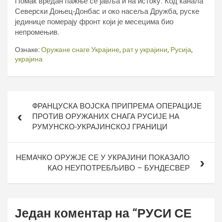
Помак вредан пажње се јавља и на истоку. Код канала
Северски Доњец-Донбас и око насеља Дружба, руске
јединице померају фронт који је месецима био
непромењив.
Ознаке:
Оружане снаге Украјине
,
рат у украјини
,
Русија
,
украјина
Кретање
ФРАНЦУСКА ВОЈСКА ПРИПРЕМА ОПЕРАЦИЈЕ
чланка
ПРОТИВ ОРУЖАНИХ СНАГА РУСИЈЕ НА
РУМУНСКО-УКРАЈИНСКОЈ ГРАНИЦИ
НЕМАЧКО ОРУЖЈЕ СЕ У УКРАЈИНИ ПОКАЗАЛО
КАО НЕУПОТРЕБЉИВО – БУНДЕСВЕР
Један коментар на “
РУСИ СЕ