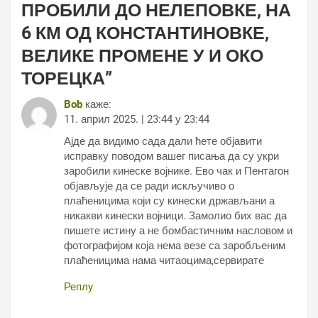
ПРОБИЛИ ДО НЕЛЕПОВКЕ, НА
6 КМ ОД КОНСТАНТИНОВКЕ,
ВЕЛИКЕ ПРОМЕНЕ У И ОКО
ТОРЕЦКА
”
Bob
каже:
11. април 2025. | 23:44 у 23:44
Ајде да видимо сада дали ћете објавити
исправку поводом вашег писања да су укри
заробили кинеске војнике. Ево чак и Пентагон
објављује да се ради искључиво о
плаћеницима који су кинески држављани а
никакви кинески војници. Замолио бих вас да
пишете истину а не бомбастичним насловом и
фотографијом која нема везе са заробљеним
плаћеницима нама читаоцима,сервирате
Реплy