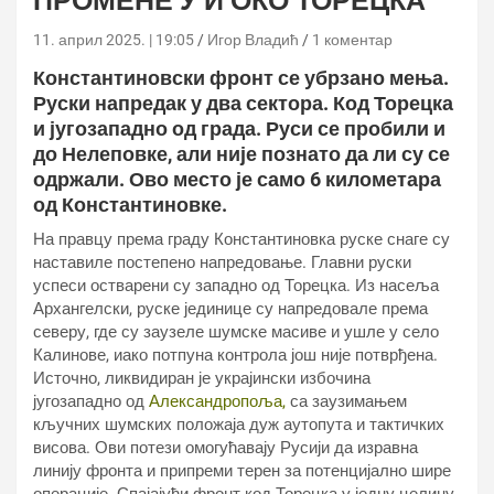
ПРОМЕНЕ У И ОКО ТОРЕЦКА
11. април 2025. | 19:05
Игор Владић
1 коментар
Константиновски фронт се убрзано мења.
Руски напредак у два сектора. Код Торецка
и југозападно од града. Руси се пробили и
до Нелеповке, али није познато да ли су се
одржали. Ово место је само 6 километара
од Константиновке.
На правцу према граду Константиновка руске снаге су
наставиле постепено напредовање. Главни руски
успеси остварени су западно од Торецка. Из насеља
Архангелски, руске јединице су напредовале према
северу, где су заузеле шумске масиве и ушле у село
Калинове, иако потпуна контрола још није потврђена.
Источно, ликвидиран је украјински избочина
југозападно од
Александропоља,
са заузимањем
кључних шумских положаја дуж аутопута и тактичких
висова. Ови потези омогућавају Русији да изравна
линију фронта и припреми терен за потенцијално шире