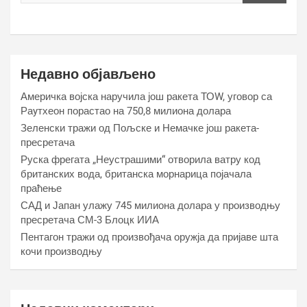
Недавно објављено
Америчка војска наручила још ракета ТОW, уговор са
Раyтхеон порастао на 750,8 милиона долара
Зеленски тражи од Пољске и Немачке још ракета-
пресретача
Руска фрегата „Неустрашими“ отворила ватру код
британских вода, британска морнарица појачала
праћење
САД и Јапан улажу 745 милиона долара у производњу
пресретача СМ-3 Блоцк ИИА
Пентагон тражи од произвођача оружја да пријаве шта
кочи производњу