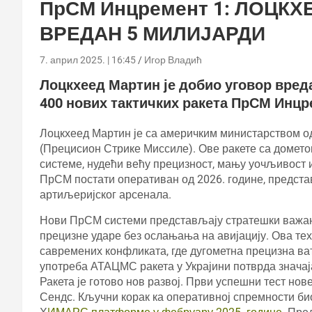
ПрСМ Инцремент 1: ЛОЦКХ
ВРЕДАН 5 МИЛИЈАРДИ
7. април 2025. | 16:45
Игор Владић
Лоцкхеед Мартин је добио уговор вред
400 нових тактичких ракета ПрСМ Инцре
Лоцкхеед Мартин је са америчким министарством о
(Прецисион Стрике Миссиле). Ове ракете са домет
системе, нудећи већу прецизност, мању уочљивост 
ПрСМ постати оперативан од 2026. године, предста
артиљеријског арсенала.
Нови ПрСМ системи представљају стратешки важан 
прецизне ударе без ослањања на авијацију. Ова тех
савремених конфликата, где дугометна прецизна ват
употреба АТАЦМС ракета у Украјини потврда знача
Ракета је готово нов развој. Први успешни тест нов
Сендс. Кључни корак ка оперативној спремности би