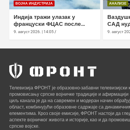
ВОЈНА ИНДУСТРИЈА
АНАЛИЗЕ
Индија тражи улазак у
Ваздушн
француски ФЦАС после
САД нуд
распада европског програма
прелаза
9. август 2026. | 14:05
9. август 202
састава
Телевизија ФРОНТ је образовно-забавни телевизијски к
промовисању српске војничке традиције и афирмацији 
циљ канала је да на савремен и модеран начин обрађуј
област, комбинујући образовне садржаје са динамични
елементима. Кроз своје емисије, ФРОНТ настоји да г
аспекте војничког живота и историје, као и да промови
српске војске.