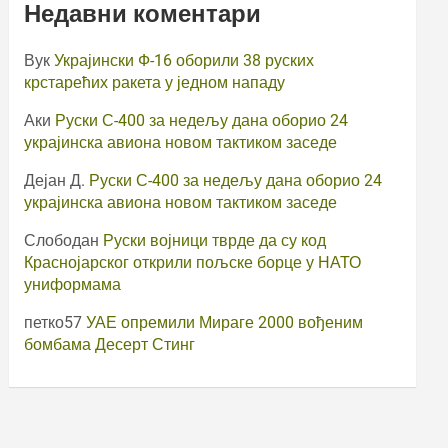
Недавни коментари
Вук
Украјински Ф-16 оборили 38 руских
крстарећих ракета у једном нападу
Аки
Руски С-400 за недељу дана оборио 24
украјинска авиона новом тактиком заседе
Дејан Д.
Руски С-400 за недељу дана оборио 24
украјинска авиона новом тактиком заседе
Слободан
Руски војници тврде да су код
Краснојарског открили пољске борце у НАТО
униформама
петко57
УАЕ опремили Мираге 2000 вођеним
бомбама Десерт Стинг