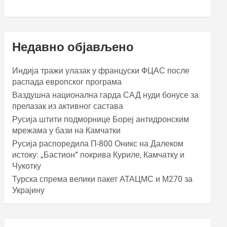
Недавно објављено
Индија тражи улазак у француски ФЦАС после
распада европског програма
Ваздушна национална гарда САД нуди бонусе за
прелазак из активног састава
Русија штити подморнице Бореј антидронским
мрежама у бази на Камчатки
Русија распоредила П-800 Оникс на Далеком
истоку: „Бастион“ покрива Куриле, Камчатку и
Чукотку
Турска спрема велики пакет АТАЦМС и М270 за
Украјину