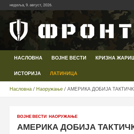
Скип
недеља, 9. август, 2026.
то
цонтент
Први војни канал у Србији
Телевизија ФРОНТ
НАСЛОВНА
ВОЈНЕ ВЕСТИ
КРИЗНА ЖАРИ
ИСТОРИЈА
ЛАТИНИЦА
Насловна
Наоружање
АМЕРИКА ДОБИЈА ТАКТИЧКЕ
ВОЈНЕ ВЕСТИ
НАОРУЖАЊЕ
АМЕРИКА ДОБИЈА ТАКТИЧК