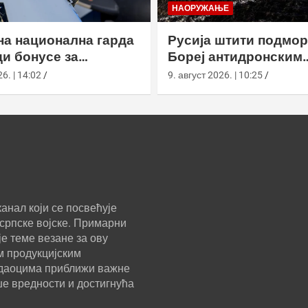
НАОРУЖАЊЕ
а национална гарда
Русија штити подмо
и бонусе за
Бореј антидронским
к из активног
мрежама у бази на К
6. | 14:02
9. август 2026. | 10:25
анал који се посвећује
српске војске. Примарни
е теме везане за ову
м продукцијским
ледаоцима приближи важне
ше вредности и достигнућа