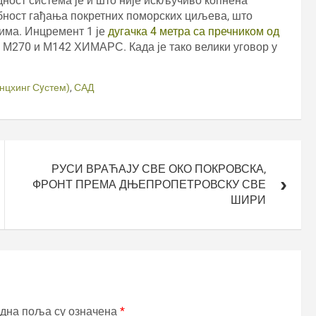
ност система је и што није искључиво копнена
бност гађања покретних поморских циљева, што
има. Инцремент 1 је
дугачка 4 метра са пречником од
а М270 и М142 ХИМАРС. Када је тако велики уговор у
нцхинг Сyстем)
,
САД
РУСИ ВРАЋАЈУ СВЕ ОКО ПОКРОВСКА,
ФРОНТ ПРЕМА ДЊЕПРОПЕТРОВСКУ СВЕ
ШИРИ
дна поља су означена
*