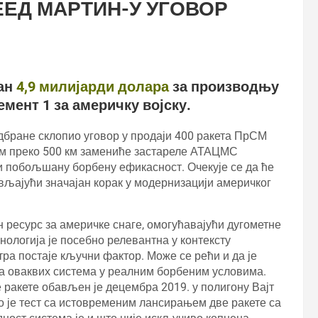
ЕЕД МАРТИН-У УГОВОР
ан
4,9 милијарди долара
за производњу
мент 1 за америчку војску.
дбране склопио уговор у продаји 400 ракета ПрСМ
ом преко 500 км замениће застареле АТАЦМС
и побољшану борбену ефикасност. Очекује се да ће
вљајући значајан корак у модернизацији америчког
ресурс за америчке снаге, омогућавајући дугометне
нологија је посебно релевантна у контексту
ра постаје кључни фактор. Може се рећи и да је
ја оваквих система у реалним борбеним условима.
е ракете обављен је децембра 2019. у полигону Вајт
о је тест са истовременим лансирањем две ракете са