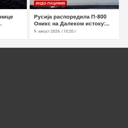
ИНДО-ПАЦИФИК
рнице
Русија распоредила П-800
Оникс на Далеком истоку:
амчатки
„Бастион“ покрива Куриле,
9. август 2026. | 10:20
Камчатку и Чукотку