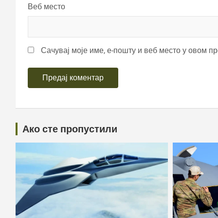
Веб место
Сачувај моје име, е-пошту и веб место у овом п
Ако сте пропустили