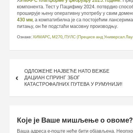
Х
ИМАРС платформе у фебруару 2025. године.
Пред
компонента. Тест у Пацифику 2024. потврдио спосо
проширује њену оперативну употребу у свим домен
430 мм
, а компатибилна је са постојећим лансерим
питању, он ће подстаћи масовну производњу.
Ознаке:
ХИМАРС
,
М270
,
ПУЛС (Прецисе анд Универсал Лау
Кретање
чланка
ОДЛОЖЕНЕ НАЈВЕЋЕ НАТО ВЕЖБЕ
ДАЦИАН СПРИНГ ЗБОГ
КАТАСТРОФАЛНИХ ПУТЕВА У РУМУНИЈИ!
Које је Ваше мишљење о овоме?
Ваша адреса е-поште неће бити објављена.
Неопхо