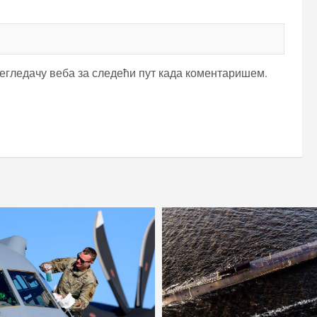
регледачу веба за следећи пут када коментаришем.