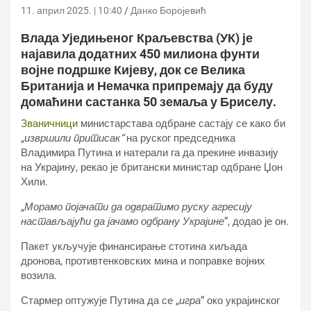
11. април 2025. | 10:40
Данко Боројевић
Влада Уједињеног Краљевства (УК) је
најавила додатних 450 милиона фунти
војне подршке Кијеву, док се Велика
Британија и Немачка припремају да буду
домаћини састанка 50 земаља у Бриселу.
Званичници
министарстава одбране састају се како би
„
извршили притисак“
на руског председника
Владимира Путина и натерали га да прекине инвазију
на Украјину, рекао је британски министар одбране Џон
Хили.
„
Морамо појачати да одвратимо руску агресију
настављајући да јачамо одбрану Украјине
“, додао је он.
Пакет укључује финансирање стотина хиљада
дронова, противтенковских мина и поправке војних
возила.
Стармер оптужује Путина да се „
игра
“ око украјинског