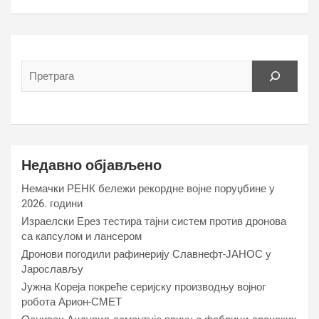
Недавно објављено
Немачки РЕНК бележи рекордне војне поруџбине у
2026. години
Израелски Ерез тестира тајни систем против дронова
са капсулом и лансером
Дронови погодили рафинерију Славнефт-ЈАНОС у
Јарослављу
Јужна Кореја покреће серијску производњу војног
робота Арион-СМЕТ