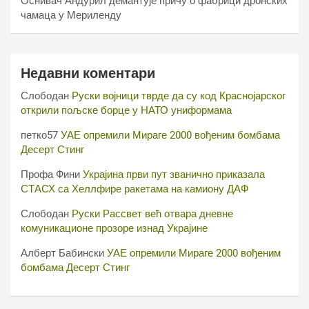
Оснивач Андурил демантује причу о фабрици дронских
чамаца у Мериленду
Недавни коментари
Слободан
Руски војници тврде да су код Краснојарског
открили пољске борце у НАТО униформама
петко57
УАЕ опремили Мираге 2000 вођеним бомбама
Десерт Стинг
Профа Фини
Украјина први пут званично приказала
СТАСХ са Хеллфире ракетама на камиону ДАФ
Слободан
Руски Рассвет већ отвара дневне
комуникационе прозоре изнад Украјине
Алберт Бабински
УАЕ опремили Мираге 2000 вођеним
бомбама Десерт Стинг