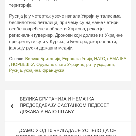
територије.
Русија је у четвртак увече напала Украјину таласима
беспилотних летелица, при чему су најмање четири
особе повређене у области Харкова, рекао је
регионални гувернер. Дронови који долазе из Украјине
пресретнути су и у Курској и Белгородској области,
јављају руски државни медији.
Ознаке:
Велика Британија
,
Европска Унија
,
НАТО
,
нЕМАЧКА
,
НОРВЕШКА
,
Оружане снаге Украјине
,
рат у украјини
,
Русија
,
украјина
,
француска
Кретање
ВЕЛИКА БРИТАНИЈА И НЕМАЧКА
чланка
ПРЕДСЕДАВАЈУ САСТАНКОМ ПЕДЕСЕТ
ДРЖАВА У НАТО ШТАБУ
„САМО 2 ОД 10 БРИГАДА ЈЕ УСПЕЛО ДА СЕ