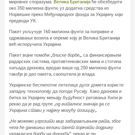
мировног споразума.
Велика Британија
ће обезбедити
око 350 милиона фунти, уз додатна средства из
Норвешке преко Међународног фонда за Украјину који
предводи УК.
Пакет укључује 160 милиона фунти за поправке и
одржавање возила и опреме коју је Велика Британија
већ испоручила Украјини.
Пакет војне помоћи „
блиске борбе
„, са финансирањем
радарских система, противтенковских мина и стотина
хиљада дронова, вредан више од 250 милиона фунти
такође је део пакета, саопштила је влада.
Украјинске беспилотне летелице дугог домета користе
западну технологију да погоде Русију. Како дронови и
битка за Украјину мењају будућност ратовања Хили је
рекао да је рад групе „
од виталног значаја да се
Украјина стави у најјачу могућу позицију
„.
„
Не можемо угрозити мир заборављањем рата, због
чега ће данашњи велики пакет појачати подршку
украјинској борби на фронту
“, рекао је он.