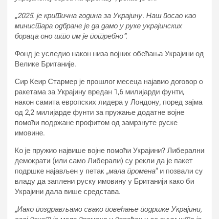
„
2025. је критична година за Украјину. Наш посао као
министара одбране је да дамо у руке украјинских
бораца оно што им је потребно“
.
Фонд је уследио након низа војних обећања Украјини од
Велике Британије.
Сир Кеир Стармер је прошлог месеца најавио договор о
ракетама за Украјину вредан 1,6 милијарди фунти,
након самита европских лидера у Лондону, поред зајма
од 2,2 милијарде фунти за пружање додатне војне
помоћи подржане профитом од замрзнуте руске
имовине.
Ко је пружио највише војне помоћи Украјини? Либерални
демократи (или само Либерали) су рекли да је пакет
подршке најављен у петак „
мала промена
“ и позвали су
владу да заплени руску имовину у Британији како би
Украјини дала више средстава.
„
Иако поздрављамо свако повећање подршке Украјини,