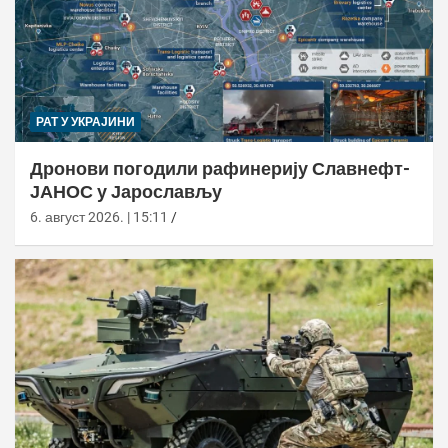
РАТ У УКРАЈИНИ
Дронови погодили рафинерију Славнефт-
ЈАНОС у Јарослављу
6. август 2026. | 15:11