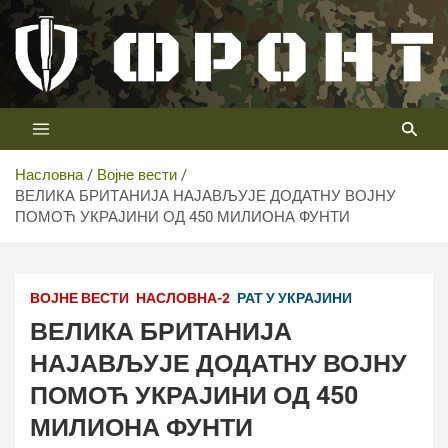
Скип
то
цонтент
Први војни канал у Србији
Телевизија ФРОНТ
Насловна
Војне вести
ВЕЛИКА БРИТАНИЈА НАЈАВЉУЈЕ ДОДАТНУ ВОЈНУ
ПОМОЋ УКРАЈИНИ ОД 450 МИЛИОНА ФУНТИ
ВОЈНЕ ВЕСТИ
НАСЛОВНА-2
РАТ У УКРАЈИНИ
ВЕЛИКА БРИТАНИЈА
НАЈАВЉУЈЕ ДОДАТНУ ВОЈНУ
ПОМОЋ УКРАЈИНИ ОД 450
МИЛИОНА ФУНТИ