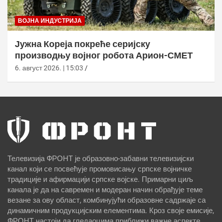
ВОЈНА ИНДУСТРИЈА
Јужна Кореја покреће серијску
производњу војног робота Арион-СМЕТ
6. август 2026. | 15:03
Телевизија ФРОНТ је образовно-забавни телевизијски
канал који се посвећује промовисању српске војничке
традиције и афирмацији српске војске. Примарни циљ
канала је да на савремен и модеран начин обрађује теме
везане за ову област, комбинујући образовне садржаје са
динамичним продукцијским елементима. Кроз своје емисије,
ФРОНТ настоји да гледаоцима приближи важне аспекте