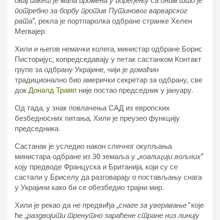
овај пакет је мала промена у поређењу са оним што је
потребно за борбу против Путиновог варварског
рата
“, рекла је портпаролка одбране странке Хелен
Мегвајер.
Хили и његов немачки колега, министар одбране Борис
Писторијус, копредседавају у петак састанком Контакт
групе за одбрану Украјине, чији је домаћин
традиционално био амерички секретар за одбрану, све
док
Доналд Трамп
није постао председник у јануару.
Од тада, у знак повлачења САД из европских
безбедносних питања, Хили је преузео функцију
председника.
Састанак је уследио након сличног окупљања
министара одбране из 30 земаља у „
коалицији вољних
“
коју предводе Француска и Британија, који су се
састали у Бриселу да разговарају о постављању снага
у Украјини како би се обезбедио трајни мир.
Хили је рекао да не предвиђа „
снаге за уверавање“
које
ће „
раздвојити тренутно зараћене стране низ линију