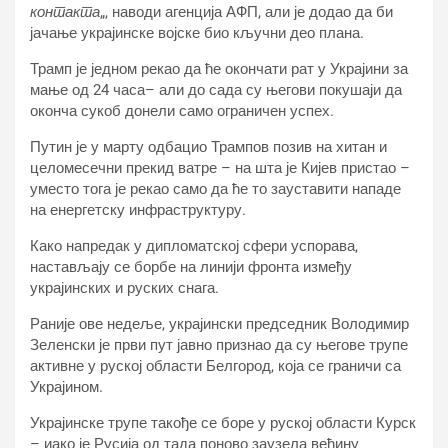
контакта
„, наводи агенција АФП, али је додао да би
јачање украјинске војске био кључни део плана.
Трамп је једном рекао да ће окончати рат у Украјини за
мање од 24 часа– али до сада су његови покушаји да
оконча сукоб донели само ограничен успех.
Путин је у марту одбацио Трампов позив на хитан и
целомесечни прекид ватре – на шта је Кијев пристао –
уместо тога је рекао само да ће то зауставити нападе
на енергетску инфраструктуру.
Како напредак у дипломатској сфери успорава,
настављају се борбе на линији фронта између
украјинских и руских снага.
Раније ове недеље, украјински председник Володимир
Зеленски је први пут јавно признао да су његове трупе
активне у руској области Белгород, која се граничи са
Украјином.
Украјинске трупе такође се боре у руској области Курск
– иако је Русија од тада поново заузела већину