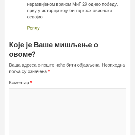
неразвијеном враном МиГ 29 однео победу,
прву у историји коју би тај крсх авионски
освојио
Реплy
Које је Ваше мишљење о
овоме?
Ваша адреса е-поште неће бити објављена.
Неопходна
поља су означена
*
Коментар
*