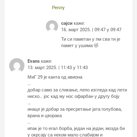
Реплy
сајси
каже:
16. март 2025. | 09:47 у 09:47
Ти си паметан у пм сва ти је
памет у ушима 🤣
Evans
каже:
13. март 2025. | 11:43 у 11:43
МиГ 29 је канта од авиона
…
добар само за сликање, лепо изгледа кад лети
ниско… јос кад му нос офарбан у другу боју
…
инаце је добар за пресретање јата голубова,
врана и цворака
…
ипак је то егал борба, један на један, мозда би
у окрсају са неком мало слабијом и