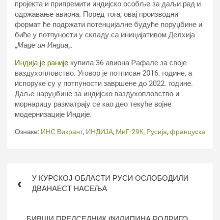
пројекта и припремити индијско особље за даљи рад и
одржавање авиона. Поред тога, овај производни
формат ће подржати потенцијалне будуће поруџбине и
биће у потпуности у складу са иницијативом Делхија
„Маде ин Индиа
„.
Индија је раније
купила 36 авиона Рафале за своје
ваздухопловство. Уговор је потписан 2016. године, а
испоруке су у потпуности завршене до 2022. године.
Даље наруџбине за индијско ваздухопловство и
морнарицу разматрају се као део текуће војне
модернизације Индије.
Ознаке:
ИНС Викрант
,
ИНДИЈА
,
МиГ-29К
,
Русија
,
француска
Кретање
У КУРСКОЈ ОБЛАСТИ РУСИ ОСЛОБОДИЛИ
чланка
ДВАНАЕСТ НАСЕЉА
БИВШИ ПРЕДСЕДНИК ФИЛИПИНА РОДРИГО