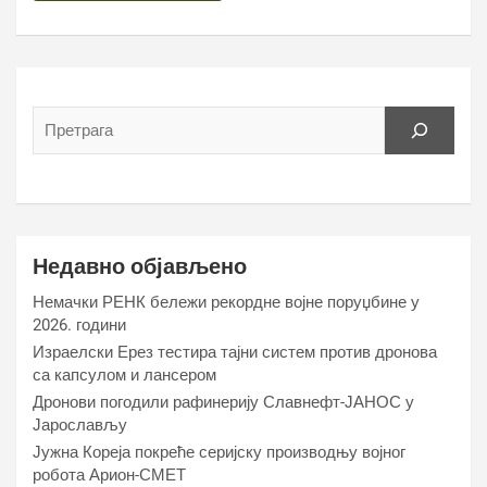
Недавно објављено
Немачки РЕНК бележи рекордне војне поруџбине у
2026. години
Израелски Ерез тестира тајни систем против дронова
са капсулом и лансером
Дронови погодили рафинерију Славнефт-ЈАНОС у
Јарослављу
Јужна Кореја покреће серијску производњу војног
робота Арион-СМЕТ