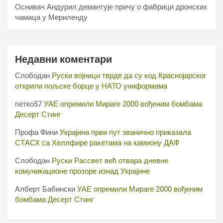
Оснивач Андурил демантује причу о фабрици дронских
чамаца у Мериленду
Недавни коментари
Слободан
Руски војници тврде да су код Краснојарског
открили пољске борце у НАТО униформама
петко57
УАЕ опремили Мираге 2000 вођеним бомбама
Десерт Стинг
Профа Фини
Украјина први пут званично приказала
СТАСХ са Хеллфире ракетама на камиону ДАФ
Слободан
Руски Рассвет већ отвара дневне
комуникационе прозоре изнад Украјине
Алберт Бабински
УАЕ опремили Мираге 2000 вођеним
бомбама Десерт Стинг