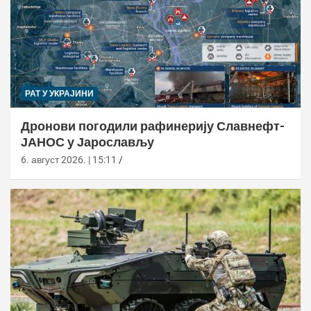
РАТ У УКРАЈИНИ
Дронови погодили рафинерију Славнефт-
ЈАНОС у Јарослављу
6. август 2026. | 15:11