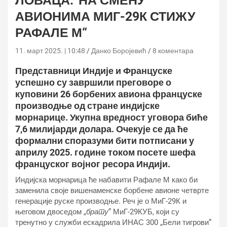
ЛОВАЦА:“НА СМЕНУ
АВИОНИМА МИГ-29К СТИЖУ
РАФАЛЕ М“
11. март 2025. | 10:48
Данко Боројевић
8 коментара
Представници Индије и Француске
успешно су завршили преговоре о
куповини 26 борбених авиона француске
производње од стране индијске
морнарице. Укупна вредност уговора биће
7,6 милијарди долара. Очекује се да ће
формални споразуми бити потписани у
априлу 2025. године током посете шефа
француског војног ресора Индији.
Индијска морнарица ће набавити Рафале М како би
заменила своје вишенаменске борбене авионе четврте
генерације руске производње. Реч је о МиГ-29К и
његовом двоседом „
брату
” МиГ-29КУБ, који су
тренутно у служби ескадрила ИНАС 300 „Бели тигрови”