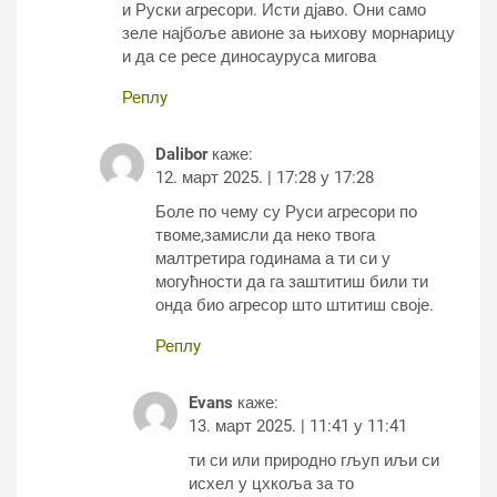
и Руски агресори. Исти дјаво. Они само
зеле најбоље авионе за њихову морнарицу
и да се ресе диносауруса мигова
Реплy
Dalibor
каже:
12. март 2025. | 17:28 у 17:28
Боле по чему су Руси агресори по
твоме,замисли да неко твога
малтретира годинама а ти си у
могућности да га заштитиш били ти
онда био агресор што штитиш своје.
Реплy
Evans
каже:
13. март 2025. | 11:41 у 11:41
ти си или природно гљуп иљи си
исхел у цхкоља за то