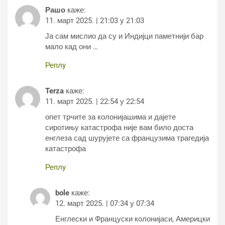
Рашо
каже:
11. март 2025. | 21:03 у 21:03
Ја сам мислио да су и Индијци паметнији бар
мало кад они …
Реплy
Terza
каже:
11. март 2025. | 22:54 у 22:54
опет трчите за колонијашима и дајете
сиротињу катастрофа није вам било доста
енглеза сад шурујете са французима трагедија
катастрофа
Реплy
bole
каже:
12. март 2025. | 07:34 у 07:34
Енглески и Француски колонијаси, Америцки