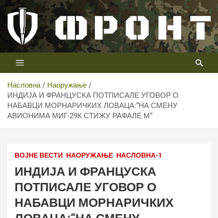
Скип
то
цонтент
Први војни канал у Србији
Телевизија ФРОНТ
Насловна
Наоружање
ИНДИЈА И ФРАНЦУСКА ПОТПИСАЛЕ УГОВОР О
НАБАВЦИ МОРНАРИЧКИХ ЛОВАЦА:“НА СМЕНУ
АВИОНИМА МИГ-29К СТИЖУ РАФАЛЕ М“
Defence/French Navy/Copyright Dassault Aviation 2025
ВОЈНЕ ВЕСТИ
НАОРУЖАЊЕ
НАСЛОВНА-1
ИНДИЈА И ФРАНЦУСКА
ПОТПИСАЛЕ УГОВОР О
НАБАВЦИ МОРНАРИЧКИХ