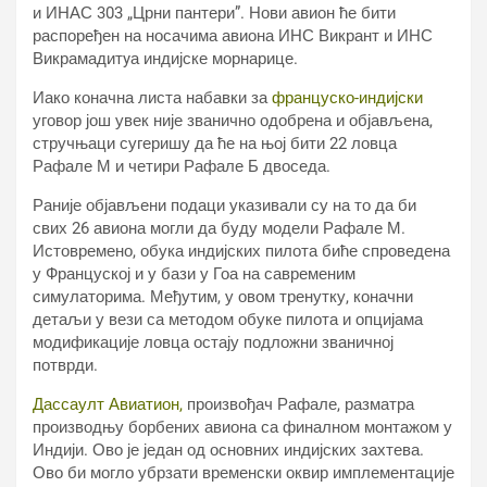
и ИНАС 303 „Црни пантери”. Нови авион ће бити
распоређен на носачима авиона ИНС Викрант и ИНС
Викрамадитyа индијске морнарице.
Иако коначна листа набавки за
француско-индијски
уговор још увек није званично одобрена и објављена,
стручњаци сугеришу да ће на њој бити 22 ловца
Рафале М и четири Рафале Б двоседа.
Раније објављени подаци указивали су на то да би
свих 26 авиона могли да буду модели Рафале М.
Истовремено, обука индијских пилота биће спроведена
у Француској и у бази у Гоа на савременим
симулаторима. Међутим, у овом тренутку, коначни
детаљи у вези са методом обуке пилота и опцијама
модификације ловца остају подложни званичној
потврди.
Дассаулт Авиатион,
произвођач Рафале, разматра
производњу борбених авиона са финалном монтажом у
Индији. Ово је један од основних индијских захтева.
Ово би могло убрзати временски оквир имплементације