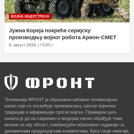
ВОЈНА ИНДУСТРИЈА
Јужна Кореја покреће серијску
производњу војног робота Арион-СМЕТ
6. август 2026. | 15:03
Телевизија ФРОНТ је образовно-забавни телевизијски
канал који се посвећује промовисању српске војничке
традиције и афирмацији српске војске. Примарни циљ
канала је да на савремен и модеран начин обрађује теме
везане за ову област, комбинујући образовне садржаје са
динамичним продукцијским елементима. Кроз своје емисије,