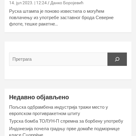
14. јул 2023. | 12:24
Данко Боројевић
Руска штампа је поново известила о могућем
повлачењу из употребе заставног брода Северне
флоте, тешке ракетне…
Недавно објављено
Пољска одбрамбена индустрија тражи место у
европском противракетном штиту
Турска бомба ТОЛУН-П спремна за борбену употребу
Индонезија почела градњу прве домаће подморнице
класе Сцорпèне