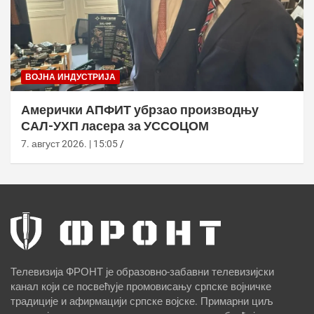
ВОЈНА ИНДУСТРИЈА
Амерички АПФИТ убрзао производњу
САЛ-УХП ласера за УССОЦОМ
7. август 2026. | 15:05
Телевизија ФРОНТ је образовно-забавни телевизијски
канал који се посвећује промовисању српске војничке
традиције и афирмацији српске војске. Примарни циљ