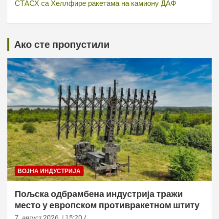
СТАСХ са Хеллфире ракетама на камиону ДАФ
Ако сте пропустили
ВОЈНА ИНДУСТРИЈА
Пољска одбрамбена индустрија тражи
место у европском противракетном штиту
7. август 2026. | 15:20