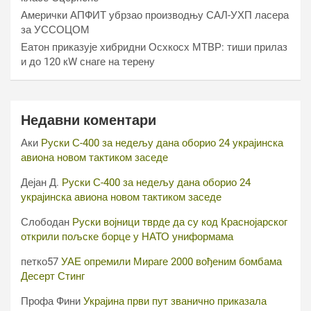
Амерички АПФИТ убрзао производњу САЛ-УХП ласера
за УССОЦОМ
Еатон приказује хибридни Осхкосх МТВР: тиши прилаз
и до 120 кW снаге на терену
Недавни коментари
Аки
Руски С-400 за недељу дана оборио 24 украјинска
авиона новом тактиком заседе
Дејан Д.
Руски С-400 за недељу дана оборио 24
украјинска авиона новом тактиком заседе
Слободан
Руски војници тврде да су код Краснојарског
открили пољске борце у НАТО униформама
петко57
УАЕ опремили Мираге 2000 вођеним бомбама
Десерт Стинг
Профа Фини
Украјина први пут званично приказала