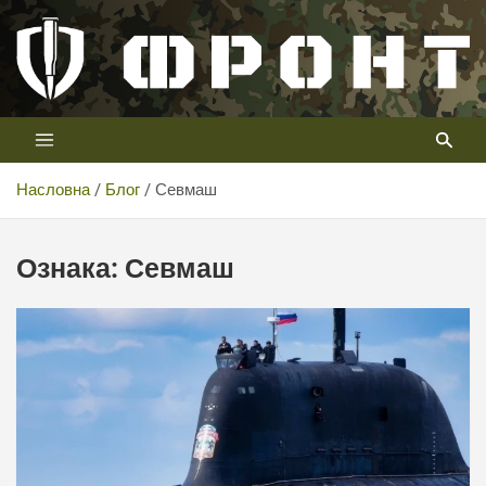
Скип
то
цонтент
Први војни канал у Србији
Телевизија ФРОНТ
Насловна
Блог
Севмаш
Ознака:
Севмаш