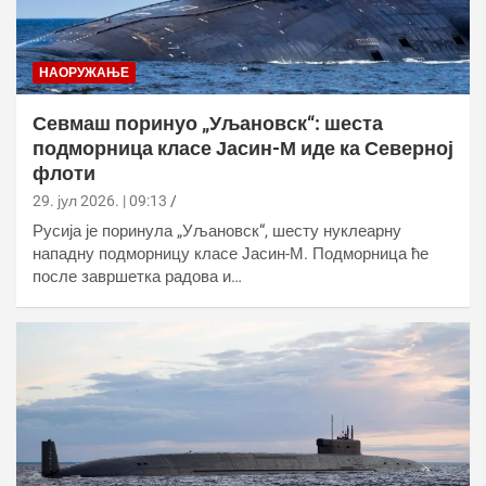
НАОРУЖАЊЕ
Севмаш поринуо „Уљановск“: шеста
подморница класе Јасин-М иде ка Северној
флоти
29. јул 2026. | 09:13
Русија је поринула „Уљановск“, шесту нуклеарну
нападну подморницу класе Јасин-М. Подморница ће
после завршетка радова и…