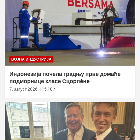
ВОЈНА ИНДУСТРИЈА
Индонезија почела градњу прве домаће
подморнице класе Сцорпèне
7. август 2026. | 15:10