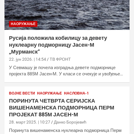
НАОРУЖАЊЕ
Русија положила кобилицу за девету
нуклеарну подморницу Јасен-М
„Мурманск“
22. јун 2026. | 14:54
ТВ ФРОНТ
У Севмашу је почела изградња девете подморнице
пројекта 885М Јасен-М. У класи се очекује и увођење…
ВОЈНЕ ВЕСТИ
НАОРУЖАЊЕ
НАСЛОВНА-1
ПОРИНУТА ЧЕТВРТА СЕРИЈСКА
ВИШЕНАМЕНСКА ПОДМОРНИЦА ПЕРМ
ПРОЈЕКАТ 885М ЈАСЕН-М
28. март 2025. | 10:27
Данко Боројевић
Поринута вишенаменска нуклеарна подморница Перм