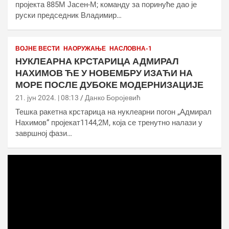
пројекта 885М Јасен-М; команду за поринуће дао је
руски председник Владимир…
ВОЈНЕ ВЕСТИ
НАОРУЖАЊЕ
НАСЛОВНА-1
НУКЛЕАРНА КРСТАРИЦА АДМИРАЛ
НАХИМОВ ЋЕ У НОВЕМБРУ ИЗАЋИ НА
МОРЕ ПОСЛЕ ДУБОКЕ МОДЕРНИЗАЦИЈЕ
21. јун 2024. | 08:13
Данко Боројевић
Тешка ракетна крстарица на нуклеарни погон „Адмирал
Нахимов“ пројекат1144,2М, која се тренутно налази у
завршној фази…