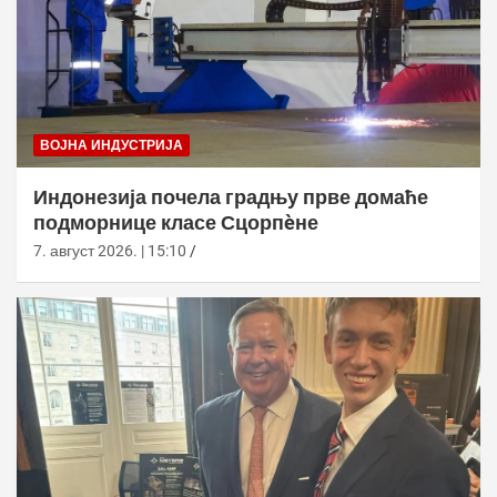
ВОЈНА ИНДУСТРИЈА
Индонезија почела градњу прве домаће
подморнице класе Сцорпèне
7. август 2026. | 15:10