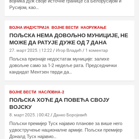
војника дуж своје источне границе са Белорусијом и
Русијом, као…
ВОЈНА ИНДУСТРИЈА
ВОЈНЕ ВЕСТИ
НАОРУЖАЊЕ
ПОЉСКА НЕМА ДОВОЉНО МУНИЦИЈЕ, НЕ
МОЖЕ ДА РАТУЈЕ ДУЖЕ ОД 7 ДАНА
27. март 2025. | 12:22
Игор Владић
1 коментар
Пољска признаје недостатак муниције: залихе
довољне само за 1-2 недеље рата. Председнички
кандидат Ментзен тврди да…
ВОЈНЕ ВЕСТИ
НАСЛОВНА-2
ПОЉСКА ХОЋЕ ДА ПОВЕЋА СВОЈУ
ВОЈСКУ
8. март 2025. | 00:42
Данко Боројевић
Пољски премијер Туск најавио планове за више него
удвостручење националне армије. Пољски премијер
Доналд Туск најавио…