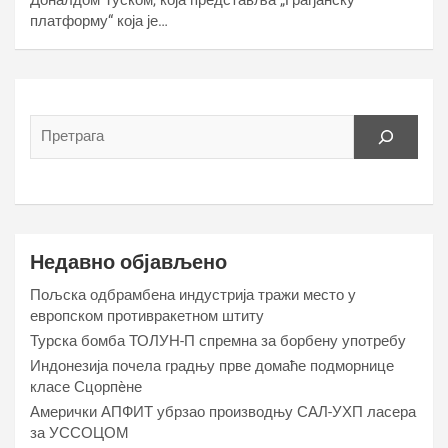
платформу“ која је…
Недавно објављено
Пољска одбрамбена индустрија тражи место у
европском противракетном штиту
Турска бомба ТОЛУН-П спремна за борбену употребу
Индонезија почела градњу прве домаће подморнице
класе Сцорпèне
Амерички АПФИТ убрзао производњу САЛ-УХП ласера
за УССОЦОМ