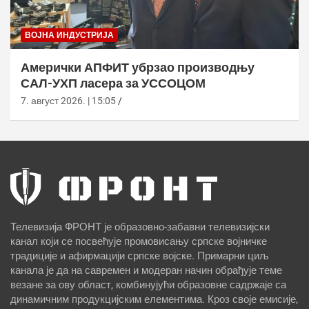
ВОЈНА ИНДУСТРИЈА
Амерички АПФИТ убрзао производњу
САЛ-УХП ласера за УССОЦОМ
7. август 2026. | 15:05
Телевизија ФРОНТ је образовно-забавни телевизијски
канал који се посвећује промовисању српске војничке
традиције и афирмацији српске војске. Примарни циљ
канала је да на савремен и модеран начин обрађује теме
везане за ову област, комбинујући образовне садржаје са
динамичним продукцијским елементима. Кроз своје емисије,