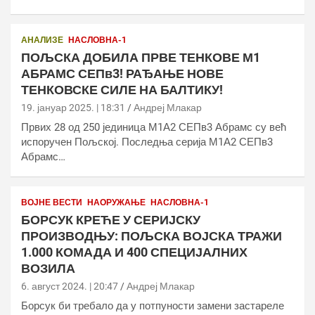
АНАЛИЗЕ
НАСЛОВНА-1
ПОЉСКА ДОБИЛА ПРВЕ ТЕНКОВЕ М1
АБРАМС СЕПв3! РАЂАЊЕ НОВЕ
ТЕНКОВСКЕ СИЛЕ НА БАЛТИКУ!
19. јануар 2025. | 18:31
Андреј Млакар
Првих 28 од 250 јединица М1А2 СЕПв3 Абрамс су већ
испоручен Пољској. Последња серија М1А2 СЕПв3
Абрамс…
ВОЈНЕ ВЕСТИ
НАОРУЖАЊЕ
НАСЛОВНА-1
БОРСУК КРЕЋЕ У СЕРИЈСКУ
ПРОИЗВОДЊУ: ПОЉСКА ВОЈСКА ТРАЖИ
1.000 КОМАДА И 400 СПЕЦИЈАЛНИХ
ВОЗИЛА
6. август 2024. | 20:47
Андреј Млакар
Борсук би требало да у потпуности замени застареле