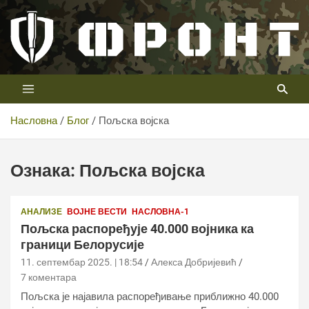
Скип
то
цонтент
Први војни канал у Србији
Телевизија ФРОНТ
Насловна
Блог
Пољска војска
Ознака:
Пољска војска
АНАЛИЗЕ
ВОЈНЕ ВЕСТИ
НАСЛОВНА-1
Пољска распоређује 40.000 војника ка
граници Белорусије
11. септембар 2025. | 18:54
Алекса Добријевић
7 коментара
Пољска је најавила распоређивање приближно 40.000