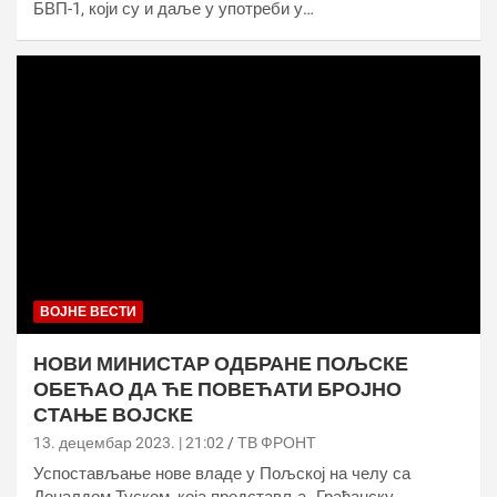
БВП-1, који су и даље у употреби у…
ВОЈНЕ ВЕСТИ
НОВИ МИНИСТАР ОДБРАНЕ ПОЉСКЕ
ОБЕЋАО ДА ЋЕ ПОВЕЋАТИ БРОЈНО
СТАЊЕ ВОЈСКЕ
13. децембар 2023. | 21:02
ТВ ФРОНТ
Успостављање нове владе у Пољској на челу са
Доналдом Туском, која представља „Грађанску