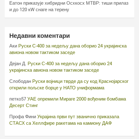
Еатон приказује хибридни Осхкосх МТВР: тиши прилаз
и до 120 кW снаге на терену
Недавни коментари
Аки
Руски С-400 за недељу дана оборио 24 украјинска
авиона новом тактиком заседе
Дејан Д.
Руски С-400 за недељу дана оборио 24
украјинска авиона новом тактиком заседе
Слободан
Руски војници тврде да су код Краснојарског
открили пољске борце у НАТО униформама
петко57
УАЕ опремили Мираге 2000 вођеним бомбама
Десерт Стинг
Профа Фини
Украјина први пут званично приказала
СТАСХ са Хеллфире ракетама на камиону ДАФ