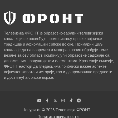
Телевизија ФРОНТ је образовно-забавни телевизијски
канал који се посвећује промовисању српске војничке
традиције и афирмацији српске војске. Примарни циљ
канала је да на савремен и модеран начин обрађује теме
везане за ову област, комбинујући образовне садржаје са
динамичним продукцијским елементима. Кроз своје емисије,
ФРОНТ настоји да гледаоцима приближи важне аспекте
војничког живота и историје, као и да промовише вредности
и достигнућа српске војске.
Цопyригхт © 2026
Телевизија ФРОНТ
Политика приватности