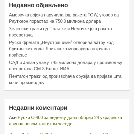
Недавно објављено
Америчка војска наручила још ракета ТОW, уговор са
Раyтхеон порастао на 750,8 милиона долара
Зеленски тражи од Пољске и Немачке још ракета-
пресретача
Руска фрегата „Неустрашими“ отворила ватру код
британских вода, британска морнарица појачала
праћење
САД и Јапан улажу 745 милиона долара у производњу
пресретача СМ-3 Блоцк ИИА
Пентагон тражи од произвођача оружја да пријаве шта
кочи производњу
Недавни коментари
Аки
Руски С-400 за недељу дана оборио 24 украјинска
авиона новом тактиком заседе