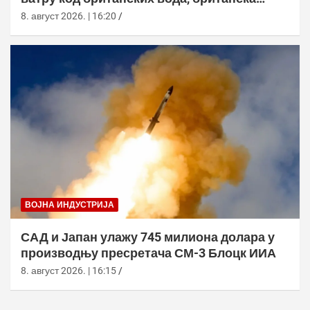
морнарица појачала праћење
8. август 2026. | 16:20
ВОЈНА ИНДУСТРИЈА
САД и Јапан улажу 745 милиона долара у
производњу пресретача СМ-3 Блоцк ИИА
8. август 2026. | 16:15