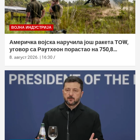
ВОЈНА ИНДУСТРИЈА
Америчка војска наручила још ракета ТОW,
уговор са Раyтхеон порастао на 750,8
милиона долара
8. август 2026. | 16:30