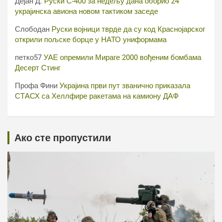
Дејан Д.
Руски С-400 за недељу дана оборио 24
украјинска авиона новом тактиком заседе
Слободан
Руски војници тврде да су код Краснојарског
открили пољске борце у НАТО униформама
петко57
УАЕ опремили Мираге 2000 вођеним бомбама
Десерт Стинг
Профа Фини
Украјина први пут званично приказала
СТАСХ са Хеллфире ракетама на камиону ДАФ
Ако сте пропустили