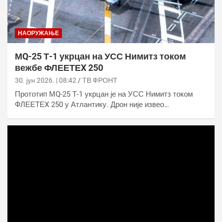
НАОРУЖАЊЕ
МQ-25 Т-1 укрцан на УСС Нимитз током
вежбе ФЛЕЕТЕX 250
30. јун 2026. | 08:42
ТВ ФРОНТ
Прототип МQ-25 Т-1 укрцан је на УСС Нимитз током
ФЛЕЕТЕX 250 у Атлантику. Дрон није извео…