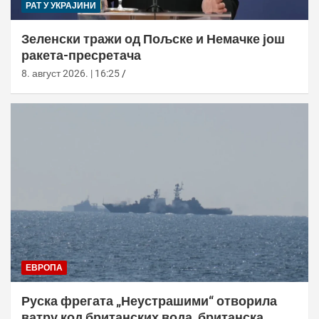
РАТ У УКРАЈИНИ
Зеленски тражи од Пољске и Немачке још
ракета-пресретача
8. август 2026. | 16:25
ЕВРОПА
Руска фрегата „Неустрашими“ отворила
ватру код британских вода, британска