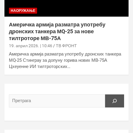
НАОРУЖАЊЕ
Америчка армија разматра употребу
дронских танкера МQ-25 за нове
тилтроторе МВ-75А
19. април 2026. | 10:46
ТВ ФРОНТ
Америчка армија разматра употребу дронских танкера
МQ-25 Стинграy за допуну горива нових МВ-75А
Цхеyенне ИИ тилтроторских…