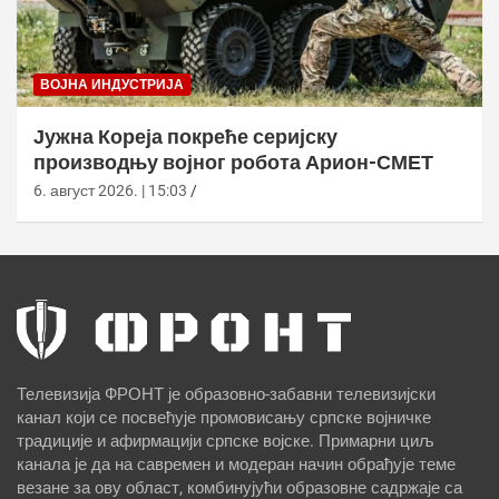
ВОЈНА ИНДУСТРИЈА
Јужна Кореја покреће серијску
производњу војног робота Арион-СМЕТ
6. август 2026. | 15:03
Телевизија ФРОНТ је образовно-забавни телевизијски
канал који се посвећује промовисању српске војничке
традиције и афирмацији српске војске. Примарни циљ
канала је да на савремен и модеран начин обрађује теме
везане за ову област, комбинујући образовне садржаје са