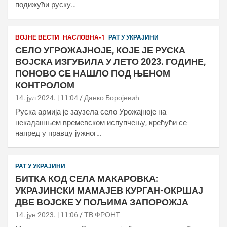
подижући руску…
ВОЈНЕ ВЕСТИ
НАСЛОВНА-1
РАТ У УКРАЈИНИ
СЕЛО УГРОЖАЈНОЈЕ, КОЈЕ ЈЕ РУСКА
ВОЈСКА ИЗГУБИЛА У ЛЕТО 2023. ГОДИНЕ,
ПОНОВО СЕ НАШЛО ПОД ЊЕНОМ
КОНТРОЛОМ
14. јул 2024. | 11:04
Данко Боројевић
Руска армија је заузела село Урожајноје на
некадашњем времевском испупчењу, крећући се
напред у правцу јужног…
РАТ У УКРАЈИНИ
БИТКА КОД СЕЛА МАКАРОВКА:
УКРАЈИНСКИ МАМАЈЕВ КУРГАН-ОКРШАЈ
ДВЕ ВОЈСКЕ У ПОЉИМА ЗАПОРОЖЈА
14. јун 2023. | 11:06
ТВ ФРОНТ