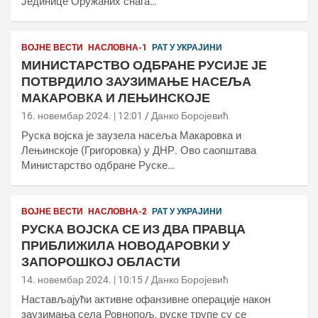
Јединице Оружаних снага…
ВОЈНЕ ВЕСТИ
НАСЛОВНА-1
РАТ У УКРАЈИНИ
МИНИСТАРСТВО ОДБРАНЕ РУСИЈЕ ЈЕ
ПОТВРДИЛО ЗАУЗИМАЊЕ НАСЕЉА
МАКАРОВКА И ЛЕЊИНСКОЈЕ
16. новембар 2024. | 12:01
Данко Боројевић
Руска војска је заузела насеља Макаровка и
Лењинскоје (Григоровка) у ДНР. Ово саопштава
Министарство одбране Руске…
ВОЈНЕ ВЕСТИ
НАСЛОВНА-2
РАТ У УКРАЈИНИ
РУСКА ВОЈСКА СЕ ИЗ ДВА ПРАВЦА
ПРИБЛИЖИЛА НОВОДАРОВКИ У
ЗАПОРОШКОЈ ОБЛАСТИ
14. новембар 2024. | 10:15
Данко Боројевић
Настављајући активне офанзивне операције након
заузимања села Ровнопољ, руске трупе су се