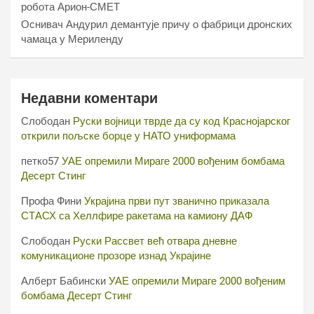
робота Арион-СМЕТ
Оснивач Андурил демантује причу о фабрици дронских
чамаца у Мериленду
Недавни коментари
Слободан
Руски војници тврде да су код Краснојарског
открили пољске борце у НАТО униформама
петко57
УАЕ опремили Мираге 2000 вођеним бомбама
Десерт Стинг
Профа Фини
Украјина први пут званично приказала
СТАСХ са Хеллфире ракетама на камиону ДАФ
Слободан
Руски Рассвет већ отвара дневне
комуникационе прозоре изнад Украјине
Алберт Бабински
УАЕ опремили Мираге 2000 вођеним
бомбама Десерт Стинг