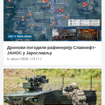
РАТ У УКРАЈИНИ
Дронови погодили рафинерију Славнефт-
ЈАНОС у Јарослављу
6. август 2026. | 15:11