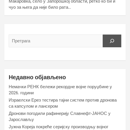
Макаровка, село у Запорошкој области, ретко ко би и
чуо за њега да није било рата…
Недавно објављено
Немачки РЕНК бележи рекордне војне поруџбине у
2026. години
Израелски Ерез тестира тајни систем против дронова
са капсулом и лансером
Дронови погодили рафинерију Славнефт-ЈАНОС у
Јарослављу
Јужна Кореја покреће серијску производњу војног