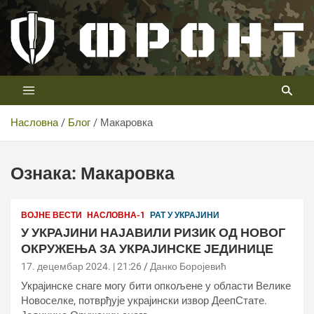
Скип
то
цонтент
Први војни канал у Србији
Телевизија ФРОНТ
Насловна
Блог
Макаровка
Ознака:
Макаровка
ВОЈНЕ ВЕСТИ
НАСЛОВНА-1
РАТ У УКРАЈИНИ
У УКРАЈИНИ НАЈАВИЛИ РИЗИК ОД НОВОГ
ОКРУЖЕЊА ЗА УКРАЈИНСКЕ ЈЕДИНИЦЕ
17. децембар 2024. | 21:26
Данко Боројевић
Украјинске снаге могу бити опкољене у области Велике
Новоселке, потврђује украјински извор ДеепСтате.