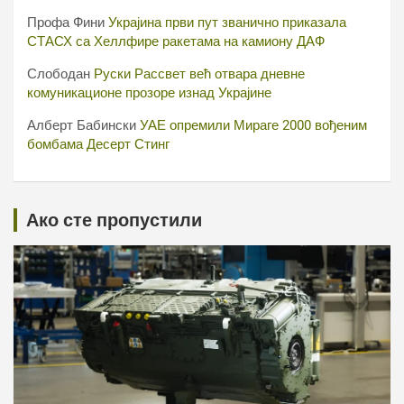
Профа Фини
Украјина први пут званично приказала
СТАСХ са Хеллфире ракетама на камиону ДАФ
Слободан
Руски Рассвет већ отвара дневне
комуникационе прозоре изнад Украјине
Алберт Бабински
УАЕ опремили Мираге 2000 вођеним
бомбама Десерт Стинг
Ако сте пропустили