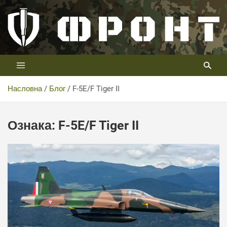
Скип
то
цонтент
Први војни канал у Србији
Телевизија ФРОНТ
Насловна
Блог
F-5E/F Tiger II
Ознака:
F-5E/F Tiger II