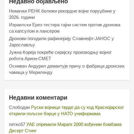
Недавно објављено
Немачки РЕНК бележи рекордне војне поруџбине у
2026. години
Израелски Ерез тестира тајни систем против дронова
са капсулом и лансером
Дронови погодили рафинерију Славнефт-ЈАНОС у
Јарослављу
Јужна Кореја покреће серијску производњу војног
робота Арион-СМЕТ
Оснивач Андурил демантује причу о фабрици дронских
чамаца у Мериленду
Недавни коментари
Слободан
Руски војници тврде да су код Краснојарског
открили пољске борце у НАТО униформама
петко57
УАЕ опремили Мираге 2000 вођеним бомбама
Десерт Стинг