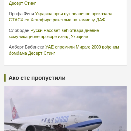
Десерт Стинг
Профа Фини
Украјина први пут званично приказала
СТАСХ са Хеллфире ракетама на камиону ДАФ
Слободан
Руски Рассвет већ отвара дневне
комуникационе прозоре изнад Украјине
Алберт Бабински
УАЕ опремили Мираге 2000 вођеним
бомбама Десерт Стинг
Ако сте пропустили