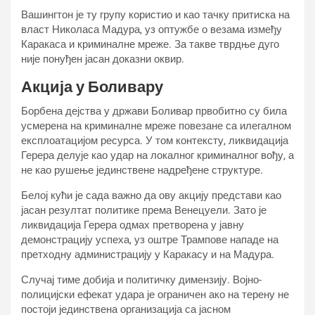
Вашингтон је ту групу користио и као тачку притиска на
власт Николаса Мадура, уз оптужбе о везама између
Каракаса и криминалне мреже. За такве тврдње дуго
није понуђен јасан доказни оквир.
Акција у Боливару
Борбена дејства у држави Боливар првобитно су била
усмерена на криминалне мреже повезане са илегалном
експлоатацијом ресурса. У том контексту, ликвидација
Герера делује као удар на локалног криминалног вођу, а
не као рушење јединствене надређене структуре.
Белој кући је сада важно да ову акцију представи као
јасан резултат политике према Венецуели. Зато је
ликвидација Герера одмах претворена у јавну
демонстрацију успеха, уз оштре Трампове нападе на
претходну администрацију у Каракасу и на Мадура.
Случај тиме добија и политичку димензију. Војно-
полицијски ефекат удара је ограничен ако на терену не
постоји јединствена организација са јасном