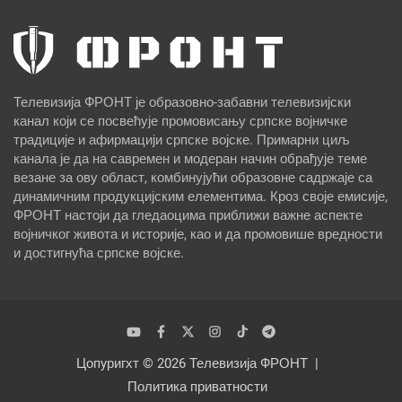
Телевизија ФРОНТ је образовно-забавни телевизијски
канал који се посвећује промовисању српске војничке
традиције и афирмацији српске војске. Примарни циљ
канала је да на савремен и модеран начин обрађује теме
везане за ову област, комбинујући образовне садржаје са
динамичним продукцијским елементима. Кроз своје емисије,
ФРОНТ настоји да гледаоцима приближи важне аспекте
војничког живота и историје, као и да промовише вредности
и достигнућа српске војске.
Цопyригхт © 2026
Телевизија ФРОНТ
Политика приватности