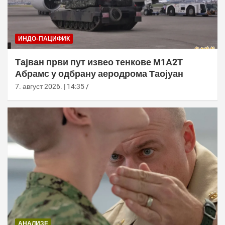
ИНДО-ПАЦИФИК
Тајван први пут извео тенкове М1А2Т
Абрамс у одбрану аеродрома Таојуан
7. август 2026. | 14:35
АНАЛИЗЕ