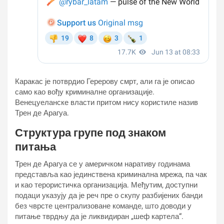
Каракас је потврдио Герерову смрт, али га је описао
само као вођу криминалне организације.
Венецуеланске власти притом нису користиле назив
Трен де Арагуа.
Структура групе под знаком
питања
Трен де Арагуа се у америчком наративу годинама
представља као јединствена криминална мрежа, па чак
и као терористичка организација. Међутим, доступни
подаци указују да је реч пре о скупу разбијених банди
без чврсте централизоване команде, што доводи у
питање тврдњу да је ликвидиран „шеф картела“.