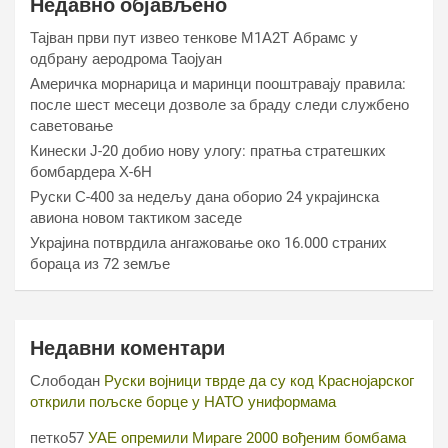
Недавно објављено
Тајван први пут извео тенкове М1А2Т Абрамс у
одбрану аеродрома Таојуан
Америчка морнарица и маринци пооштравају правила:
после шест месеци дозволе за браду следи службено
саветовање
Кинески Ј-20 добио нову улогу: пратња стратешких
бомбардера Х-6Н
Руски С-400 за недељу дана оборио 24 украјинска
авиона новом тактиком заседе
Украјина потврдила ангажовање око 16.000 страних
бораца из 72 земље
Недавни коментари
Слободан
Руски војници тврде да су код Краснојарског
открили пољске борце у НАТО униформама
петко57
УАЕ опремили Мираге 2000 вођеним бомбама