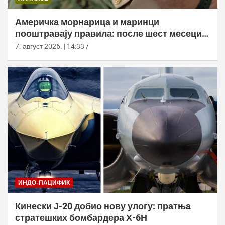
Америчка морнарица и маринци
пооштравају правила: после шест месеци
дозволе за браду следи службено
7. август 2026. | 14:33
саветовање
ИНДО-ПАЦИФИК
Кинески Ј-20 добио нову улогу: пратња
стратешких бомбардера Х-6Н