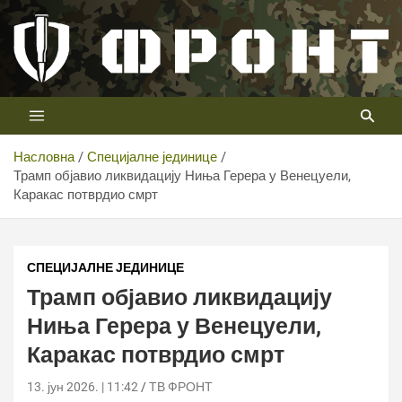
Скип
то
цонтент
Први војни канал у Србији
Телевизија ФРОНТ
Насловна
Специјалне јединице
Трамп објавио ликвидацију Ниња Герера у Венецуели,
Каракас потврдио смрт
СПЕЦИЈАЛНЕ ЈЕДИНИЦЕ
Трамп објавио ликвидацију
Ниња Герера у Венецуели,
Каракас потврдио смрт
13. јун 2026. | 11:42
ТВ ФРОНТ