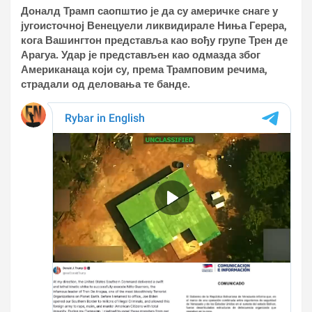
Доналд Трамп саопштио је да су америчке снаге у
југоисточној Венецуели ликвидирале Ниња Герера,
кога Вашингтон представља као вођу групе Трен де
Арагуа. Удар је представљен као одмазда због
Американаца који су, према Трамповим речима,
страдали од деловања те банде.