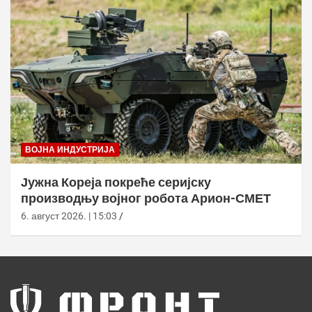
ВОЈНА ИНДУСТРИЈА
Јужна Кореја покреће серијску
производњу војног робота Арион-СМЕТ
6. август 2026. | 15:03