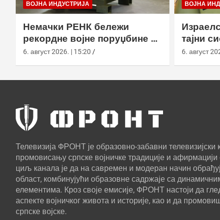
ВОЈНА ИНДУСТРИЈА
ВОЈНА ИН
Немачки РЕНК бележи
Израелс
рекордне војне поруџбине у
тајни с
2026. години
са капс
6. август 2026. | 15:20
6. август 202
Телевизија ФРОНТ је образовно-забавни телевизијски к
промовисању српске војничке традиције и афирмацији 
циљ канала је да на савремен и модеран начин обрађуј
област, комбинујући образовне садржаје са динамични
елементима. Кроз своје емисије, ФРОНТ настоји да г
аспекте војничког живота и историје, као и да промови
српске војске.