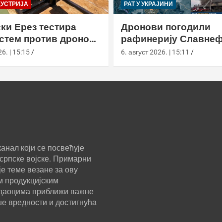
ДУСТРИЈА
РАТ У УКРАЈИНИ
ки Ерез тестира
Дронови погодили
истем против дронова
рафинерију Славнеф
улом и лансером
ЈАНОС у Јарослављ
6. | 15:15
6. август 2026. | 15:11
анал који се посвећује
српске војске. Примарни
е теме везане за ову
м продукцијским
ледаоцима приближи важне
ше вредности и достигнућа