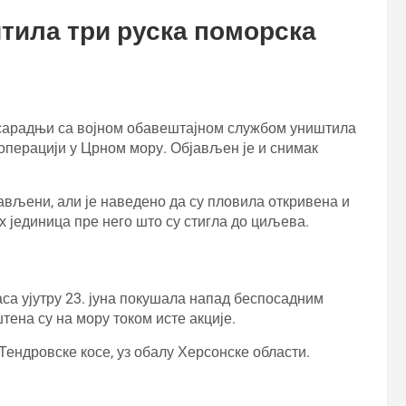
тила три руска поморска
 у сарадњи са војном обавештајном службом уништила
операцији у Црном мору. Објављен је и снимак
ављени, али је наведено да су пловила откривена и
 јединица пре него што су стигла до циљева.
аса ујутру 23. јуна покушала напад беспосадним
тена су на мору током исте акције.
Тендровске косе, уз обалу Херсонске области.