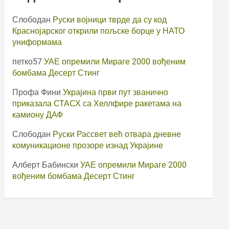
Слободан
Руски војници тврде да су код
Краснојарског открили пољске борце у НАТО
униформама
петко57
УАЕ опремили Мираге 2000 вођеним
бомбама Десерт Стинг
Профа Фини
Украјина први пут званично
приказала СТАСХ са Хеллфире ракетама на
камиону ДАФ
Слободан
Руски Рассвет већ отвара дневне
комуникационе прозоре изнад Украјине
Алберт Бабински
УАЕ опремили Мираге 2000
вођеним бомбама Десерт Стинг