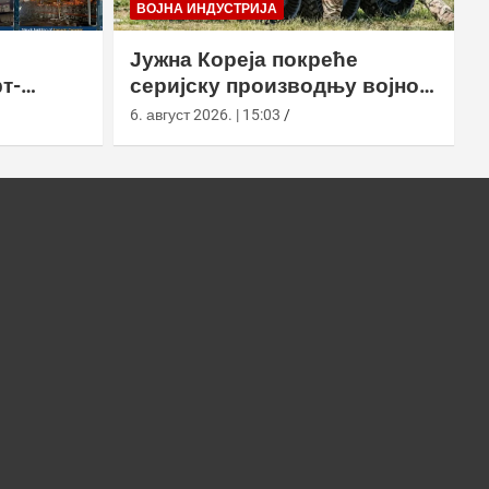
ВОЈНА ИНДУСТРИЈА
Јужна Кореја покреће
т-
серијску производњу војног
у
робота Арион-СМЕТ
6. август 2026. | 15:03