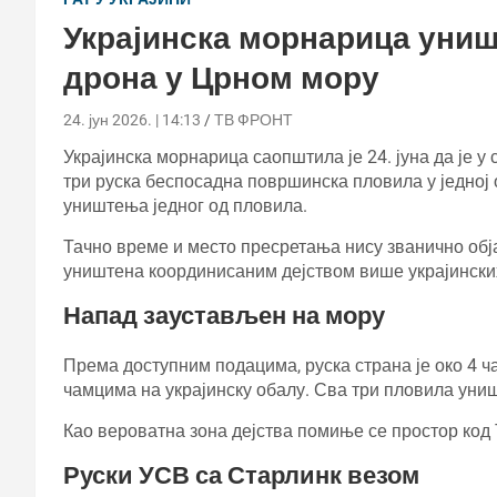
Украјинска морнарица униш
дрона у Црном мору
24. јун 2026. | 14:13
ТВ ФРОНТ
Украјинска морнарица саопштила је 24. јуна да је
три руска беспосадна површинска пловила у једној 
уништења једног од пловила.
Тачно време и место пресретања нису званично обј
уништена координисаним дејством више украјинских
Напад заустављен на мору
Према доступним подацима, руска страна је око 4 ч
чамцима на украјинску обалу. Сва три пловила униш
Као вероватна зона дејства помиње се простор код 
Руски УСВ са Старлинк везом