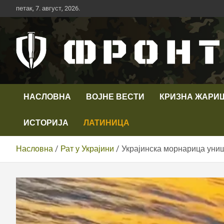
Скип
петак, 7. август, 2026.
то
цонтент
Први војни канал у Србији
Телевизија ФРОНТ
НАСЛОВНА
ВОЈНЕ ВЕСТИ
КРИЗНА ЖАРИ
ИСТОРИЈА
ЛАТИНИЦА
Насловна
Рат у Украјини
Украјинска морнарица униш