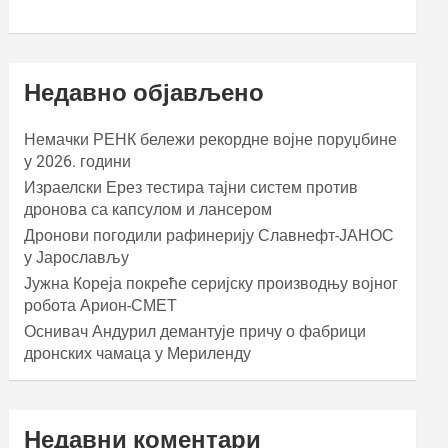
Недавно објављено
Немачки РЕНК бележи рекордне војне поруџбине
у 2026. години
Израелски Ерез тестира тајни систем против
дронова са капсулом и лансером
Дронови погодили рафинерију Славнефт-ЈАНОС
у Јарослављу
Јужна Кореја покреће серијску производњу војног
робота Арион-СМЕТ
Оснивач Андурил демантује причу о фабрици
дронских чамаца у Мериленду
Недавни коментари