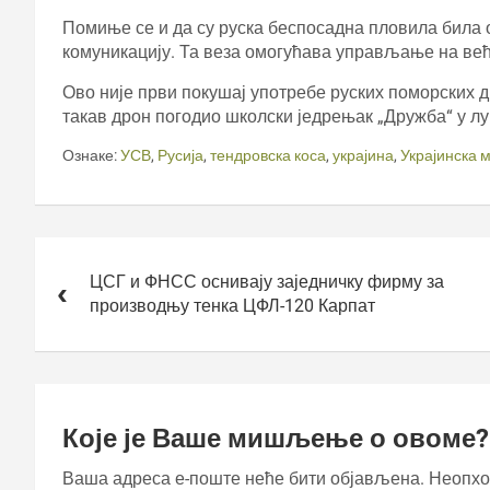
Помиње се и да су руска беспосадна пловила била
комуникацију. Та веза омогућава управљање на в
Ово није први покушај употребе руских поморских д
такав дрон погодио школски једрењак „Дружба“ у л
Ознаке:
УСВ
,
Русија
,
тендровска коса
,
украјина
,
Украјинска 
Кретање
чланка
ЦСГ и ФНСС оснивају заједничку фирму за
производњу тенка ЦФЛ-120 Карпат
Које је Ваше мишљење о овоме?
Ваша адреса е-поште неће бити објављена.
Неопхо