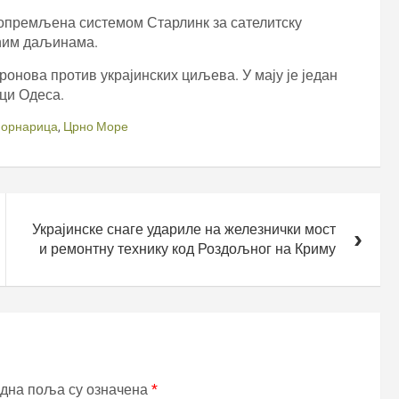
 опремљена системом Старлинк за сателитску
ећим даљинама.
ронова против украјинских циљева. У мају је један
уци Одеса.
морнарица
,
Црно Море
Украјинске снаге удариле на железнички мост
и ремонтну технику код Роздољног на Криму
дна поља су означена
*