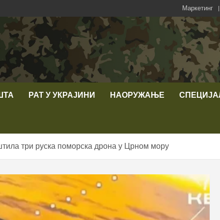
Маркетинг
ШТА
РАТ У УКРАЈИНИ
НАОРУЖАЊЕ
СПЕЦИЈА
тила три руска поморска дрона у Црном мору