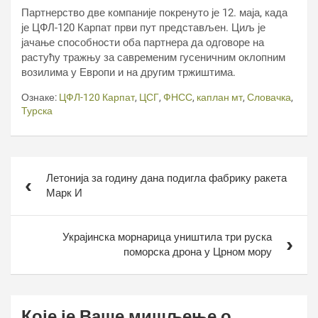
Партнерство две компаније покренуто је 12. маја, када
је ЦФЛ-120 Карпат први пут представљен. Циљ је
јачање способности оба партнера да одговоре на
растућу тражњу за савременим гусеничним оклопним
возилима у Европи и на другим тржиштима.
Ознаке:
ЦФЛ-120 Карпат
,
ЦСГ
,
ФНСС
,
каплан мт
,
Словачка
,
Турска
Кретање
Летонија за годину дана подигла фабрику ракета
чланка
Марк И
Украјинска морнарица уништила три руска
поморска дрона у Црном мору
Које је Ваше мишљење о