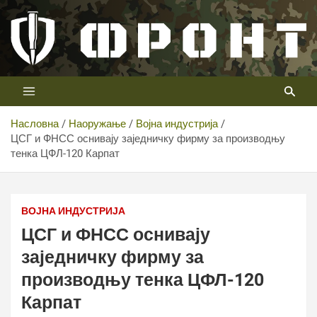
Скип
то
цонтент
Први војни канал у Србији
Телевизија ФРОНТ
Насловна
Наоружање
Војна индустрија
ЦСГ и ФНСС оснивају заједничку фирму за производњу
тенка ЦФЛ-120 Карпат
ВОЈНА ИНДУСТРИЈА
ЦСГ и ФНСС оснивају
заједничку фирму за
производњу тенка ЦФЛ-120
Карпат