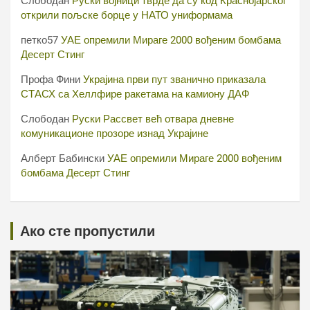
Слободан
Руски војници тврде да су код Краснојарског
открили пољске борце у НАТО униформама
петко57
УАЕ опремили Мираге 2000 вођеним бомбама
Десерт Стинг
Профа Фини
Украјина први пут званично приказала
СТАСХ са Хеллфире ракетама на камиону ДАФ
Слободан
Руски Рассвет већ отвара дневне
комуникационе прозоре изнад Украјине
Алберт Бабински
УАЕ опремили Мираге 2000 вођеним
бомбама Десерт Стинг
Ако сте пропустили