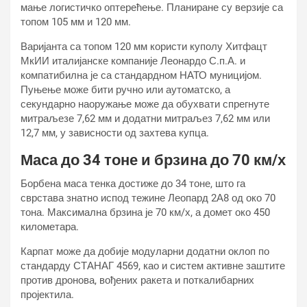
мање логистичко оптерећење. Планиране су верзије са
топом 105 мм и 120 мм.
Варијанта са топом 120 мм користи куполу Хитфацт
МкИИ италијанске компаније Леонардо С.п.А. и
компатибилна је са стандардном НАТО муницијом.
Пуњење може бити ручно или аутоматско, а
секундарно наоружање може да обухвати спрегнуте
митраљезе 7,62 мм и додатни митраљез 7,62 мм или
12,7 мм, у зависности од захтева купца.
Маса до 34 тоне и брзина до 70 км/х
Борбена маса тенка достиже до 34 тоне, што га
сврстава знатно испод тежине Леопард 2А8 од око 70
тона. Максимална брзина је 70 км/х, а домет око 450
километара.
Карпат може да добије модуларни додатни оклоп по
стандарду СТАНАГ 4569, као и систем активне заштите
против дронова, вођених ракета и поткалибарних
пројектила.