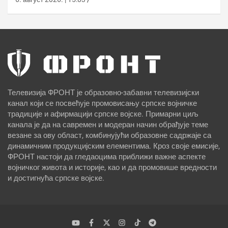
Телевизија ФРОНТ је образовно-забавни телевизијски
канал који се посвећује промовисању српске војничке
традиције и афирмацији српске војске. Примарни циљ
канала је да на савремен и модеран начин обрађује теме
везане за ову област, комбинујући образовне садржаје са
динамичним продукцијским елементима. Кроз своје емисије,
ФРОНТ настоји да гледаоцима приближи важне аспекте
војничког живота и историје, као и да промовише вредности
и достигнућа српске војске.