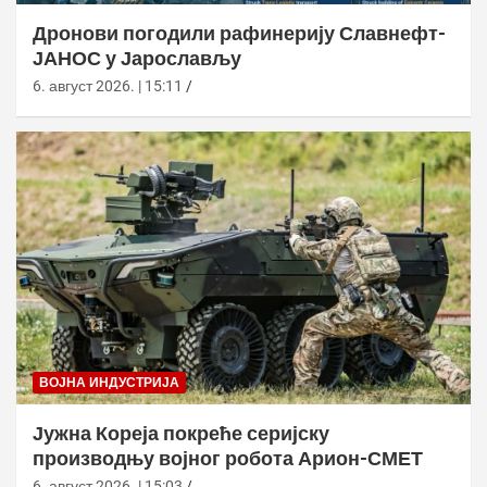
Дронови погодили рафинерију Славнефт-
ЈАНОС у Јарослављу
6. август 2026. | 15:11
ВОЈНА ИНДУСТРИЈА
Јужна Кореја покреће серијску
производњу војног робота Арион-СМЕТ
6. август 2026. | 15:03