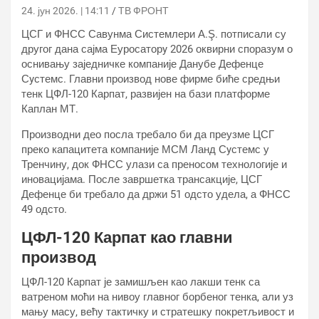
24. јун 2026. | 14:11
ТВ ФРОНТ
ЦСГ и ФНСС Савунма Системлери А.Ş. потписали су
другог дана сајма Еуросаторy 2026 оквирни споразум о
оснивању заједничке компаније Данубе Дефенце
Сyстемс. Главни производ нове фирме биће средњи
тенк ЦФЛ-120 Карпат, развијен на бази платформе
Каплан МТ.
Производни део посла требало би да преузме ЦСГ
преко капацитета компаније МСМ Ланд Сyстемс у
Тренчину, док ФНСС улази са преносом технологије и
иновацијама. После завршетка трансакције, ЦСГ
Дефенце би требало да држи 51 одсто удела, а ФНСС
49 одсто.
ЦФЛ-120 Карпат као главни
производ
ЦФЛ-120 Карпат је замишљен као лакши тенк са
ватреном моћи на нивоу главног борбеног тенка, али уз
мању масу, већу тактичку и стратешку покретљивост и