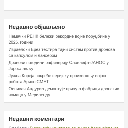
Недавно објављено
Немачки РЕНК бележи рекордне војне поруџбине у
2026. години
Израелски Ерез тестира тајни систем против дронова
са капсулом и лансером
Дронови погодили рафинерију Славнефт-ЈАНОС у
Јарослављу
Јужна Кореја покреће серијску производњу војног
робота Арион-СМЕТ
Оснивач Андурил демантује причу о фабрици дронских
чамаца у Мериленду
Недавни коментари