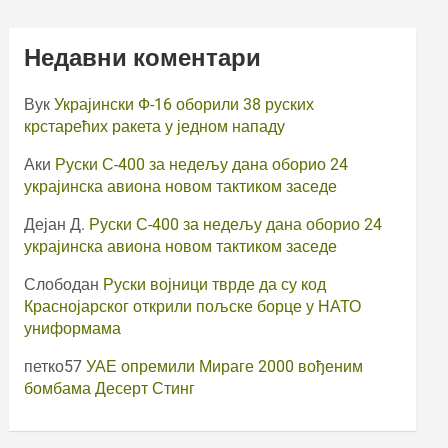
Недавни коментари
Вук
Украјински Ф-16 оборили 38 руских
крстарећих ракета у једном нападу
Аки
Руски С-400 за недељу дана оборио 24
украјинска авиона новом тактиком заседе
Дејан Д.
Руски С-400 за недељу дана оборио 24
украјинска авиона новом тактиком заседе
Слободан
Руски војници тврде да су код
Краснојарског открили пољске борце у НАТО
униформама
петко57
УАЕ опремили Мираге 2000 вођеним
бомбама Десерт Стинг