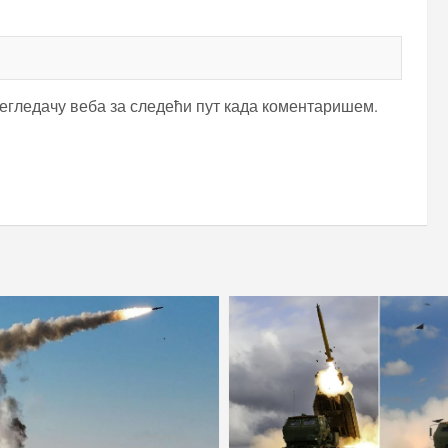
регледачу веба за следећи пут када коментаришем.