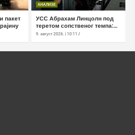
АНАЛИЗЕ
и пакет
УСС Абрахам Линцолн под
рајину
теретом сопственог темпа:
исцрпљена посада,
9. август 2026. | 10:11
проблеми са снабдевањем и
пад морала