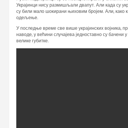
Украјинци нису размишљали двапут. Али када су укр
су били мало шокирани њиховим бројем. Али, како к
одељење.
У последње време све више украјинских војника, пре
наводе, у већини случајева једноставно су бачени у
велике губитке.