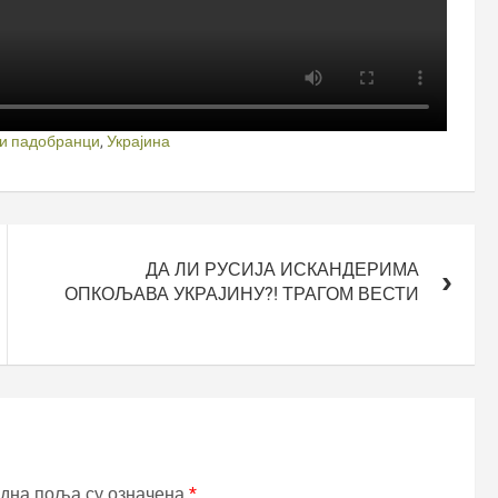
ки падобранци
,
Украјина
ДА ЛИ РУСИЈА ИСКАНДЕРИМА
ОПКОЉАВА УКРАЈИНУ?! ТРАГОМ ВЕСТИ
дна поља су означена
*