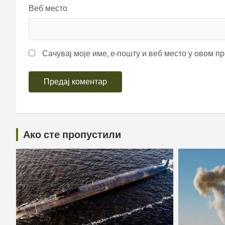
Веб место
Сачувај моје име, е-пошту и веб место у овом п
Ако сте пропустили