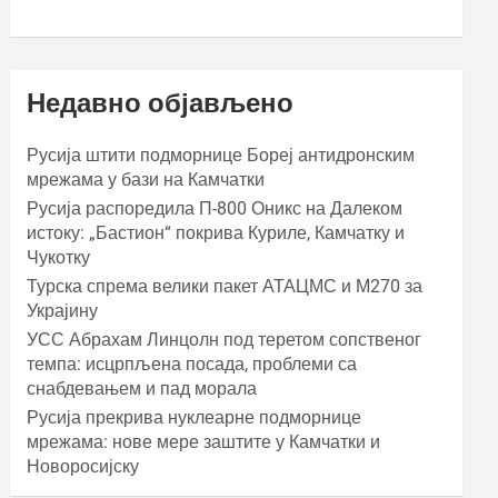
Недавно објављено
Русија штити подморнице Бореј антидронским
мрежама у бази на Камчатки
Русија распоредила П-800 Оникс на Далеком
истоку: „Бастион“ покрива Куриле, Камчатку и
Чукотку
Турска спрема велики пакет АТАЦМС и М270 за
Украјину
УСС Абрахам Линцолн под теретом сопственог
темпа: исцрпљена посада, проблеми са
снабдевањем и пад морала
Русија прекрива нуклеарне подморнице
мрежама: нове мере заштите у Камчатки и
Новоросијску