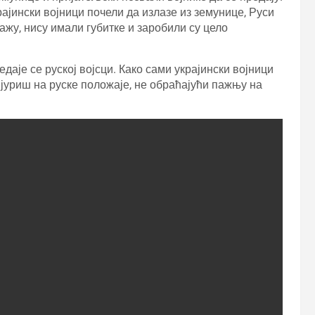
ајински војници почели да излазе из земунице, Руси
ажу, нису имали губитке и заробили су цело
даје се руској војсци. Како сами украјински војници
 јуриш на руске положаје, не обраћајући пажњу на