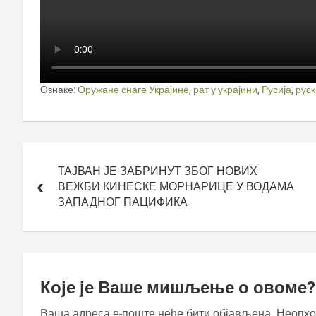
Ознаке:
Оружане снаге Украјине
,
рат у украјини
,
Русија
,
рус
Кретање
чланка
ТАЈВАН ЈЕ ЗАБРИНУТ ЗБОГ НОВИХ
ВЕЖБИ КИНЕСКЕ МОРНАРИЦЕ У ВОДАМА
ЗАПАДНОГ ПАЦИФИКА
Које је Ваше мишљење о овоме?
Ваша адреса е-поште неће бити објављена.
Неопхо