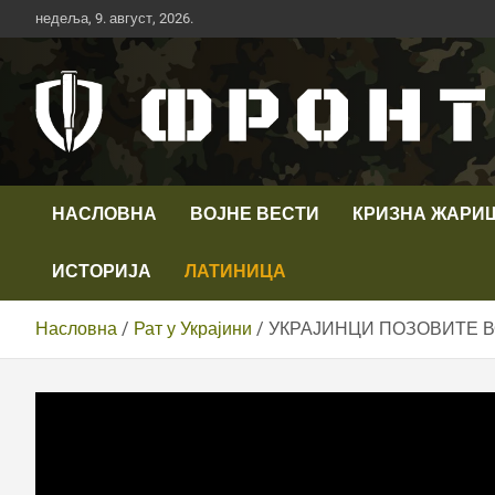
Скип
недеља, 9. август, 2026.
то
цонтент
Први војни канал у Србији
Телевизија ФРОНТ
НАСЛОВНА
ВОЈНЕ ВЕСТИ
КРИЗНА ЖАРИ
ИСТОРИЈА
ЛАТИНИЦА
Насловна
Рат у Украјини
УКРАЈИНЦИ ПОЗОВИТЕ ВО