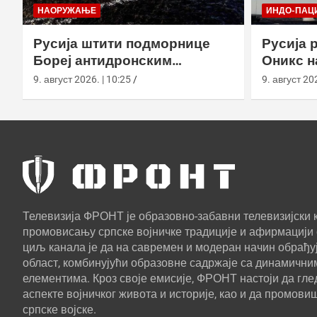
НАОРУЖАЊЕ
ИНДО-ПАЦ
Русија штити подморнице
Русија 
Бореј антидронским
Оникс н
мрежама у бази на Камчатки
„Бастио
9. август 2026. | 10:25
9. август 202
Камчатк
Телевизија ФРОНТ је образовно-забавни телевизијски к
промовисању српске војничке традиције и афирмацији 
циљ канала је да на савремен и модеран начин обрађуј
област, комбинујући образовне садржаје са динамични
елементима. Кроз своје емисије, ФРОНТ настоји да г
аспекте војничког живота и историје, као и да промови
српске војске.