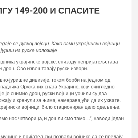
ГУ 149-200 И СПАСИТЕ
даје се руској војсци. Како сами украјински војници
 јуриш на руске положаје
дника украјинске војске, епизоду непријатељстава
ки дрон. Ово извештавају руски извори.
шно-јуришне дивизије, током борби на једном од
ипадника Оружаних снага Украјине, који очигледно
е је снимио дрон, руски војници уочили су два
ложају и кренули за њима, намеравајући да их ухвате.
 украјински војници, било стациониран цело одељење.
емо нас четворица, и дошли смо тамо….“, наводи један
мунице и пријатељски позвали војнике да се предају.