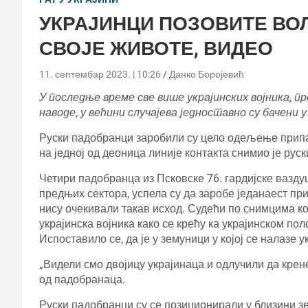
УКРАЈИНЦИ ПОЗОВИТЕ ВОЛ
СВОЈЕ ЖИВОТЕ, ВИДЕО
11. септембар 2023. | 10:26
Данко Боројевић
У последње време све више украјинских војника, пре
наводе, у већини случајева једноставно су бачени у
Руски падобранци заробили су цело одељење припа
на једној од деоница линије контакта снимио је рус
Четири падобранца из Псковске 76. гардијске вазду
предњих сектора, успела су да заробе једанаест пр
нису очекивали такав исход. Судећи по снимцима кој
украјинска војника како се крећу ка украјинском по
Испоставило се, да је у земуници у којој се налазе
„Видели смо двојицу украјинаца и одлучили да крен
од падобранаца.
Руски падобранци су се позиционирали у близини зе