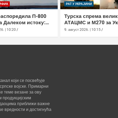
ИФИК
РАТ У УКРАЈИНИ
распоредила П-800
Турска спрема велик
а Далеком истоку:
АТАЦМС и М270 за Ук
н“ покрива Куриле,
6. | 10:20
9. август 2026. | 10:15
у и Чукотку
анал који се посвећује
српске војске. Примарни
е теме везане за ову
м продукцијским
ледаоцима приближи важне
ше вредности и достигнућа