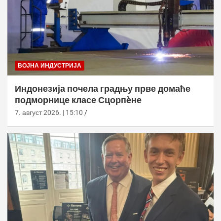
ВОЈНА ИНДУСТРИЈА
Индонезија почела градњу прве домаће
подморнице класе Сцорпèне
7. август 2026. | 15:10