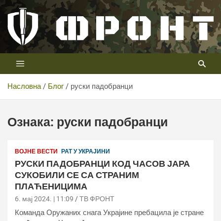
Скип
то
цонтент
Први војни канал у Србији
Телевизија ФРОНТ
Насловна
Блог
руски падобранци
Ознака:
руски падобранци
ВОЈНЕ ВЕСТИ
РАТ У УКРАЈИНИ
РУСКИ ПАДОБРАНЦИ КОД ЧАСОВ ЈАРА
СУКОБИЛИ СЕ СА СТРАНИМ
ПЛАЋЕНИЦИМА
6. мај 2024. | 11:09
ТВ ФРОНТ
Команда Оружаних снага Украјине пребацила је стране