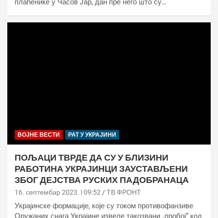
плаћенике у Часов Јар, дан пре него што су…
ВОЈНЕ ВЕСТИ
РАТ У УКРАЈИНИ
ПОЉАЦИ ТВРДЕ ДА СУ У БЛИЗИНИ
РАБОТИНА УКРАЈИНЦИ ЗАУСТАВЉЕНИ
ЗБОГ ДЕЈСТВА РУСКИХ ПАДОБРАНАЦА
16. септембар 2023. | 09:52
ТВ ФРОНТ
Украјинске формације, које су током противофанзиве
Оружаних снага Украјине извеле такозвани „пробој“ код