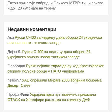
Еатон приказује хибридни Осхкосх МТВР: тиши прилаз
и до 120 кW снаге на терену
Недавни коментари
Аки
Руски С-400 за недељу дана оборио 24 украјинска
авиона новом тактиком заседе
Дејан Д.
Руски С-400 за недељу дана оборио 24
украјинска авиона новом тактиком заседе
Слободан
Руски војници тврде да су код Краснојарског
открили пољске борце у НАТО униформама
петко57
УАЕ опремили Мираге 2000 вођеним бомбама
Десерт Стинг
Профа Фини
Украјина први пут званично приказала
СТАСХ са Хеллфире ракетама на камиону ДАФ