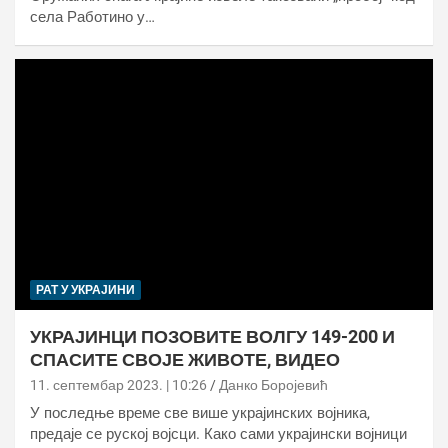
села Работино у…
РАТ У УКРАЈИНИ
УКРАЈИНЦИ ПОЗОВИТЕ ВОЛГУ 149-200 И
СПАСИТЕ СВОЈЕ ЖИВОТЕ, ВИДЕО
11. септембар 2023. | 10:26
Данко Боројевић
У последње време све више украјинских војника,
предаје се руској војсци. Како сами украјински војници