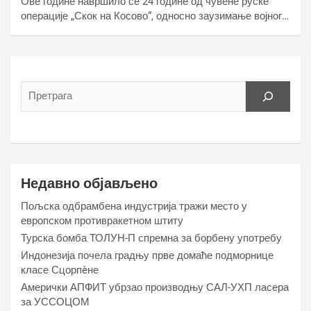
Ове године навршило се 24 године од чувене руске
операције „Скок на Косово“, односно заузимање војног…
Недавно објављено
Пољска одбрамбена индустрија тражи место у
европском противракетном штиту
Турска бомба ТОЛУН-П спремна за борбену употребу
Индонезија почела градњу прве домаће подморнице
класе Сцорпèне
Амерички АПФИТ убрзао производњу САЛ-УХП ласера
за УССОЦОМ