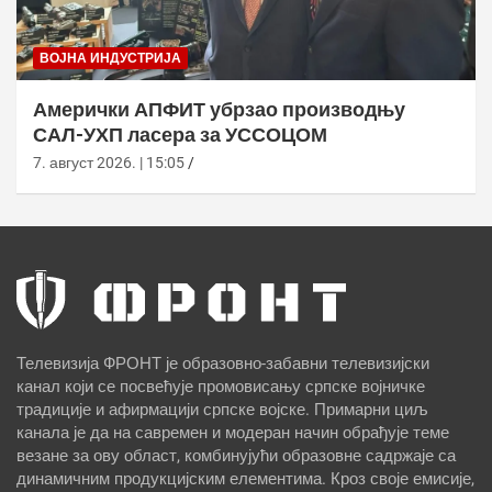
ВОЈНА ИНДУСТРИЈА
Амерички АПФИТ убрзао производњу
САЛ-УХП ласера за УССОЦОМ
7. август 2026. | 15:05
Телевизија ФРОНТ је образовно-забавни телевизијски
канал који се посвећује промовисању српске војничке
традиције и афирмацији српске војске. Примарни циљ
канала је да на савремен и модеран начин обрађује теме
везане за ову област, комбинујући образовне садржаје са
динамичним продукцијским елементима. Кроз своје емисије,