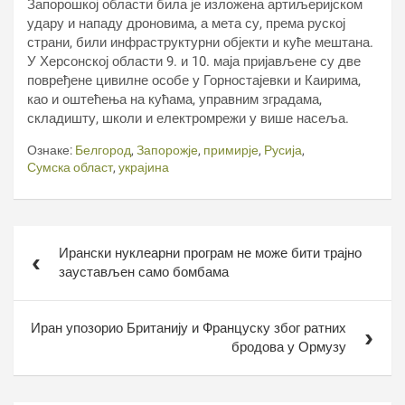
Запорошкој области била је изложена артиљеријском
удару и нападу дроновима, а мета су, према руској
страни, били инфраструктурни објекти и куће мештана.
У Херсонској области 9. и 10. маја пријављене су две
повређене цивилне особе у Горностајевки и Каирима,
као и оштећења на кућама, управним зградама,
складишту, школи и електромрежи у више насеља.
Ознаке:
Белгород
,
Запорожје
,
примирје
,
Русија
,
Сумска област
,
украјина
Кретање
Ирански нуклеарни програм не може бити трајно
чланка
заустављен само бомбама
Иран упозорио Британију и Француску због ратних
бродова у Ормузу