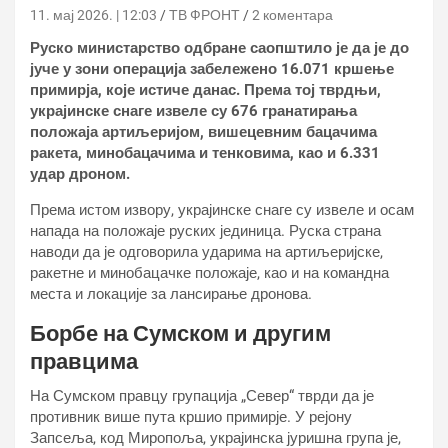
11. мај 2026. | 12:03
ТВ ФРОНТ
2 коментара
Руско министарство одбране саопштило је да је до
јуче у зони операција забележено 16.071 кршење
примирја, које истиче данас. Према тој тврдњи,
украјинске снаге извеле су 676 гранатирања
положаја артиљеријом, вишецевним бацачима
ракета, минобацачима и тенковима, као и 6.331
удар дроном.
Према истом извору, украјинске снаге су извеле и осам
напада на положаје руских јединица. Руска страна
наводи да је одговорила ударима на артиљеријске,
ракетне и минобацачке положаје, као и на командна
места и локације за лансирање дронова.
Борбе на Сумском и другим
правцима
На Сумском правцу групација „Север“ тврди да је
противник више пута кршио примирје. У рејону
Запсеља, код Миропоља, украјинска јуришна група је,