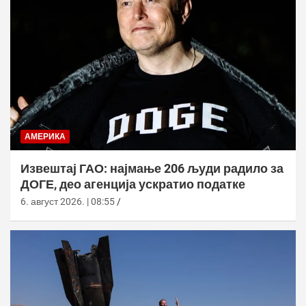
АМЕРИКА
Извештај ГАО: најмање 206 људи радило за
ДОГЕ, део агенција ускратио податке
6. август 2026. | 08:55