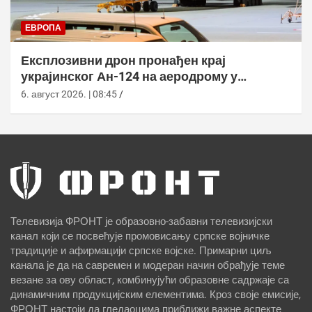
ЕВРОПА
Експлозивни дрон пронађен крај
украјинског Ан-124 на аеродрому у
Лајпцигу
6. август 2026. | 08:45
Телевизија ФРОНТ је образовно-забавни телевизијски
канал који се посвећује промовисању српске војничке
традиције и афирмацији српске војске. Примарни циљ
канала је да на савремен и модеран начин обрађује теме
везане за ову област, комбинујући образовне садржаје са
динамичним продукцијским елементима. Кроз своје емисије,
ФРОНТ настоји да гледаоцима приближи важне аспекте