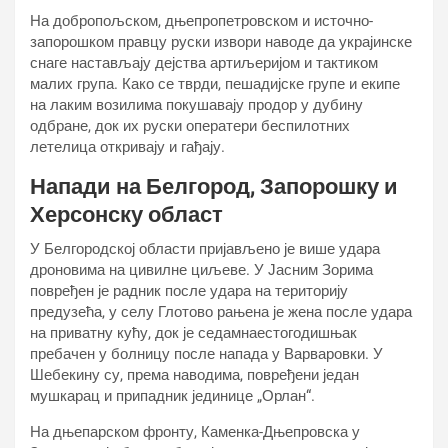
На добропољском, дњепропетровском и источно-
запорошком правцу руски извори наводе да украјинске
снаге настављају дејства артиљеријом и тактиком
малих група. Како се тврди, пешадијске групе и екипе
на лаким возилима покушавају продор у дубину
одбране, док их руски оператери беспилотних
летелица откривају и гађају.
Напади на Белгород, Запорошку и
Херсонску област
У Белгородској области пријављено је више удара
дроновима на цивилне циљеве. У Јасним Зорима
повређен је радник после удара на територију
предузећа, у селу Глотово рањена је жена после удара
на приватну кућу, док је седамнаестогодишњак
пребачен у болницу после напада у Варваровки. У
Шебекину су, према наводима, повређени један
мушкарац и припадник јединице „Орлан“.
На дњепарском фронту, Каменка-Дњепровска у