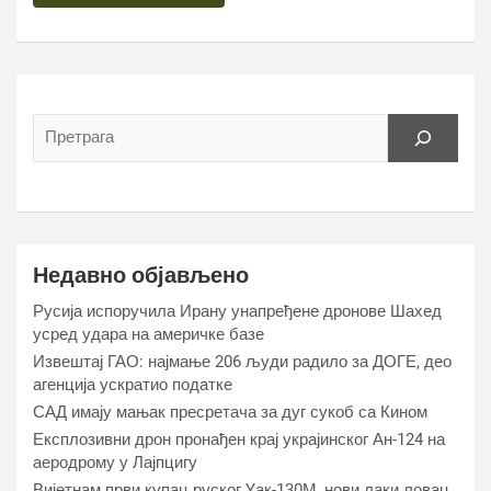
Недавно објављено
Русија испоручила Ирану унапређене дронове Шахед
усред удара на америчке базе
Извештај ГАО: најмање 206 људи радило за ДОГЕ, део
агенција ускратио податке
САД имају мањак пресретача за дуг сукоб са Кином
Експлозивни дрон пронађен крај украјинског Ан-124 на
аеродрому у Лајпцигу
Вијетнам први купац руског Yак-130М, нови лаки ловац