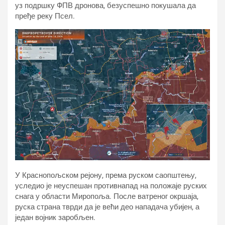
уз подршку ФПВ дронова, безуспешно покушала да
пређе реку Псел.
У Краснопољском рејону, према руском саопштењу,
уследио је неуспешан противнапад на положаје руских
снага у области Миропоља. После ватреног окршаја,
руска страна тврди да је већи део нападача убијен, а
један војник заробљен.