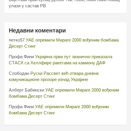
улази у састав РВ
Недавни коментари
петко57
УАЕ опремили Мираге 2000 вођеним бомбама
Десерт Стинг
Профа Фини
Украјина први пут званично приказала
СТАСХ са Хеллфире ракетама на камиону ДАФ
Слободан
Руски Рассвет већ отвара дневне
комуникационе прозоре изнад Украјине
Алберт Бабински
УАЕ опремили Мираге 2000 вођеним
бомбама Десерт Стинг
Профа Фини
УАЕ опремили Мираге 2000 вођеним
бомбама Десерт Стинг