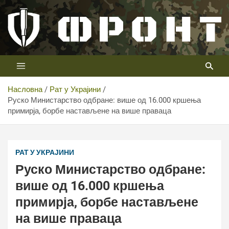
Скип
то
цонтент
Први војни канал у Србији
Телевизија ФРОНТ
Насловна
Рат у Украјини
Руско Министарство одбране: више од 16.000 кршења
примирја, борбе настављене на више праваца
РАТ У УКРАЈИНИ
Руско Министарство одбране:
више од 16.000 кршења
примирја, борбе настављене
на више праваца