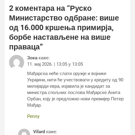
2 коментара на “
Руско
Министарство одбране: више
од 16.000 кршења примирја,
борбе настављене на више
праваца
”
Зока
каже:
11. мај 2026. | 13:05 у 13:05
Мађарска неће слати оружје и војнике
Украјини, нити ће учествовати у кредиту од 90
милијарди евра, изјавила је кандидат за
министра спољних послова Мађарске Анита
Орбан, коју је предложио нови премијер Петер
Мађар.
Реплy
Vilard
каже: