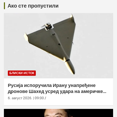
Ако сте пропустили
БЛИСКИ ИСТОК
Русија испоручила Ирану унапређене
дронове Шахед усред удара на америчке
базе
6. август 2026. | 09:00