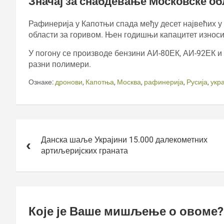
Значај за снабдевање Московске об
Рафинерија у Капотњи спада међу десет највећих у 
области за горивом. Њен годишњи капацитет износи
У погону се производе бензини АИ-80ЕК, АИ-92ЕК и 
разни полимери.
Ознаке:
дронови
,
Капотња
,
Москва
,
рафинерија
,
Русија
,
укр
Кретање
чланка
Данска шаље Украјини 15.000 далекометних
артиљеријских граната
Које је Ваше мишљење о овоме?