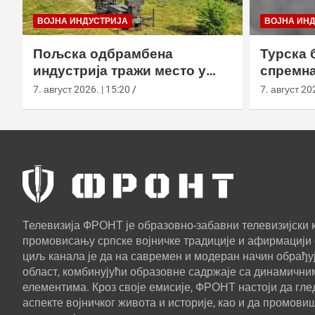
ВОЈНА ИНДУСТРИЈА
ВОЈНА ИН
Пољска одбрамбена
Турска 
индустрија тражи место у
спремна
европском противракетном
употреб
7. август 2026. | 15:20
7. август 202
штиту
Телевизија ФРОНТ је образовно-забавни телевизијски к
промовисању српске војничке традиције и афирмацији 
циљ канала је да на савремен и модеран начин обрађуј
област, комбинујући образовне садржаје са динамични
елементима. Кроз своје емисије, ФРОНТ настоји да г
аспекте војничког живота и историје, као и да промови