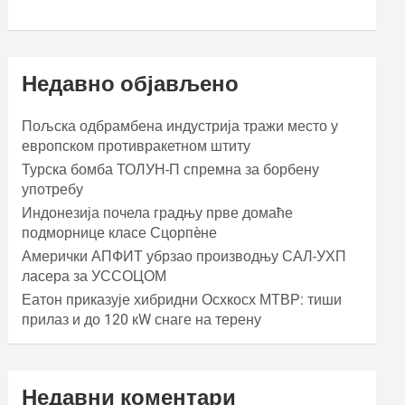
Недавно објављено
Пољска одбрамбена индустрија тражи место у
европском противракетном штиту
Турска бомба ТОЛУН-П спремна за борбену
употребу
Индонезија почела градњу прве домаће
подморнице класе Сцорпèне
Амерички АПФИТ убрзао производњу САЛ-УХП
ласера за УССОЦОМ
Еатон приказује хибридни Осхкосх МТВР: тиши
прилаз и до 120 кW снаге на терену
Недавни коментари