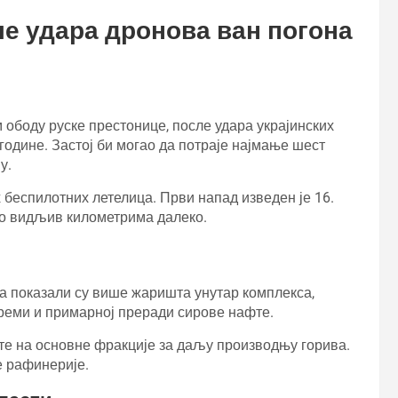
е удара дронова ван погона
 ободу руске престонице, после удара украјинских
одине. Застој би могао да потраје најмање шест
у.
их беспилотних летелица. Први напад изведен је 16.
био видљив километрима далеко.
ста показали су више жаришта унутар комплекса,
реми и примарној преради сирове нафте.
фте на основне фракције за даљу производњу горива.
е рафинерије.