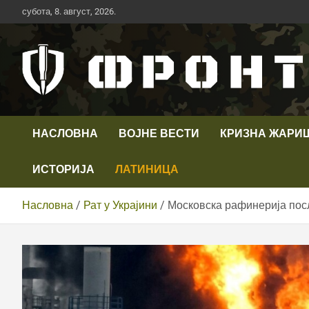
Скип
субота, 8. август, 2026.
то
цонтент
Први војни канал у Србији
Телевизија ФРОНТ
НАСЛОВНА
ВОЈНЕ ВЕСТИ
КРИЗНА ЖАРИ
ИСТОРИЈА
ЛАТИНИЦА
Насловна
Рат у Украјини
Московска рафинерија посл