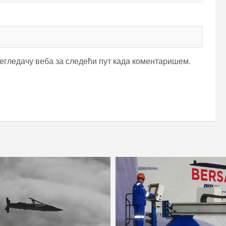
регледачу веба за следећи пут када коментаришем.