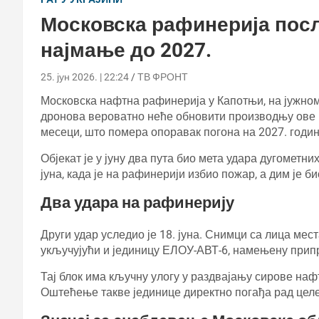
Московска рафинерија посл
најмање до 2027.
25. јун 2026. | 22:24
ТВ ФРОНТ
Московска нафтна рафинерија у Капотњи, на јужном
дронова вероватно неће обновити производњу ове г
месеци, што помера опоравак погона на 2027. годин
Објекат је у јуну два пута био мета удара дугометн
јуна, када је на рафинерији избио пожар, а дим је 
Два удара на рафинерију
Други удар уследио је 18. јуна. Снимци са лица ме
укључујући и јединицу ЕЛОУ-АВТ-6, намењену прип
Тај блок има кључну улогу у раздвајању сирове на
Оштећење такве јединице директно погађа рад цел