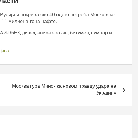
ласти
Русији и покрива око 40 одсто потреба Московске
 11 милиона тона нафте.
АИ-95ЕК, дизел, авио-керозин, битумен, сумпор и
ајина
Москва гура Минск ка новом правцу удара на
Украјину