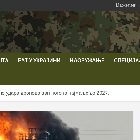
Маркетинг
ШТА
РАТ У УКРАЈИНИ
НАОРУЖАЊЕ
СПЕЦИЈА
е удара дронова ван погона најмање до 2027.