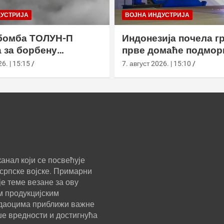
ДУСТРИЈА
ВОЈНА ИНДУСТРИЈА
бомба ТОЛУН-П
Индонезија почела г
 за борбену
прве домаће подмор
у
класе Сцорпèне
6. | 15:15
7. август 2026. | 15:10
анал који се посвећује
српске војске. Примарни
е теме везане за ову
м продукцијским
ледаоцима приближи важне
ше вредности и достигнућа