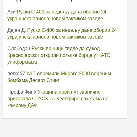
Аки
Руски С-400 за недељу дана оборио 24
украјинска авиона новом тактиком заседе
Дејан Д.
Руски С-400 за недељу дана оборио 24
украјинска авиона новом тактиком заседе
Слободан
Руски војници тврде да су код
Краснојарског открили пољске борце у НАТО
униформама
петко57
УАЕ опремили Мираге 2000 вођеним
бомбама Десерт Стинг
Профа Фини
Украјина први пут званично
приказала СТАСХ са Хеллфире ракетама на
камиону ДАФ