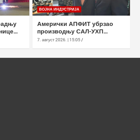
ВОЈНА ИНДУСТРИЈА
радњу
Амерички АПФИТ убрзао
нице
производњу САЛ-УХП
ласера за УССОЦОМ
7. август 2026. | 15:05