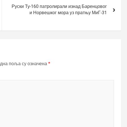
Руски Ту-160 патролирали изнад Баренцовог
и Норвешког мора уз пратњу МиГ-31
дна поља су означена
*