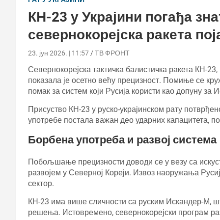
КН-23 у Украјини погађа зна
севернокорејска ракета пој
23. јун 2026. | 11:57
ТВ ФРОНТ
Севернокорејска тактичка балистичка ракета КН-23, 
показала је осетно већу прецизност. Помиње се круж
помак за систем који Русија користи као допуну за 
Присуство КН-23 у руско-украјинском рату потврђено 
употребе постала важан део ударних капацитета, по
Борбена употреба и развој система
Побољшање прецизности доводи се у везу са иску
развојем у Северној Кореји. Извоз наоружања Руси
сектор.
КН-23 има више сличности са руским Искандер-М, 
решења. Истовремено, севернокорејски програм раз