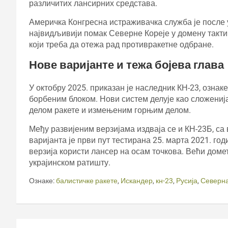
различитих лансирних средстава.
Америчка Конгресна истраживачка служба је после
највидљивији помак Северне Кореје у домену тактич
који треба да отежа рад противракетне одбране.
Нове варијанте и тежа бојева глава
У октобру 2025. приказан је наследник КН-23, озна
борбеним блоком. Нови систем делује као сложениј
делом ракете и измењеним горњим делом.
Међу развијеним верзијама издваја се и КН-23Б, са 
варијанта је први пут тестирана 25. марта 2021. год
верзија користи лансер на осам точкова. Већи домет
украјинском ратишту.
Ознаке:
балистичке ракете
,
Искандер
,
кн-23
,
Русија
,
Северна
Кретање