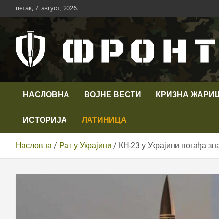
Скип
петак, 7. август, 2026.
то
цонтент
Први војни канал у Србији
Телевизија ФРОНТ
НАСЛОВНА
ВОЈНЕ ВЕСТИ
КРИЗНА ЖАРИ
ИСТОРИЈА
ЛАТИНИЦА
Насловна
Рат у Украјини
КН-23 у Украјини погађа зн