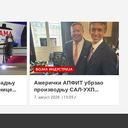
ВОЈНА ИНДУСТРИЈА
радњу
Амерички АПФИТ убрзао
нице
производњу САЛ-УХП
ласера за УССОЦОМ
7. август 2026. | 15:05