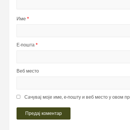
Име
*
Е-пошта
*
Веб место
Сачувај моје име, е-пошту и веб место у овом п