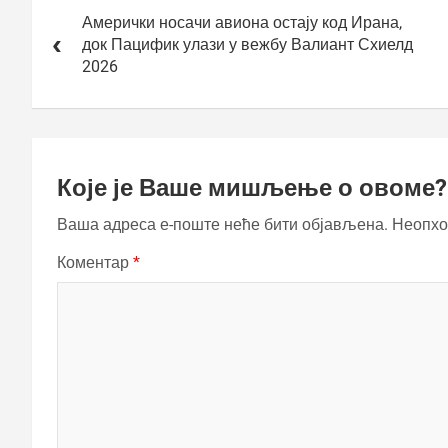
чланка
Амерички носачи авиона остају код Ирана,
док Пацифик улази у вежбу Валиант Схиелд
2026
Које је Ваше мишљење о овоме?
Ваша адреса е-поште неће бити објављена.
Неопхо
Коментар
*