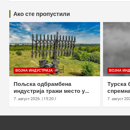
Ако сте пропустили
ВОЈНА ИНДУСТРИЈА
ВОЈНА ИН
Пољска одбрамбена
Турска 
индустрија тражи место у
спремна
европском противракетном
употреб
7. август 2026. | 15:20
7. август 202
штиту