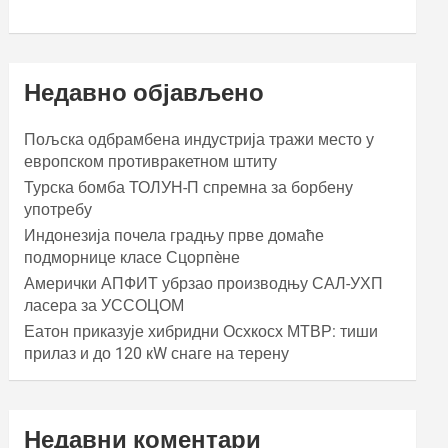
Недавно објављено
Пољска одбрамбена индустрија тражи место у
европском противракетном штиту
Турска бомба ТОЛУН-П спремна за борбену
употребу
Индонезија почела градњу прве домаће
подморнице класе Сцорпèне
Амерички АПФИТ убрзао производњу САЛ-УХП
ласера за УССОЦОМ
Еатон приказује хибридни Осхкосх МТВР: тиши
прилаз и до 120 кW снаге на терену
Недавни коментари