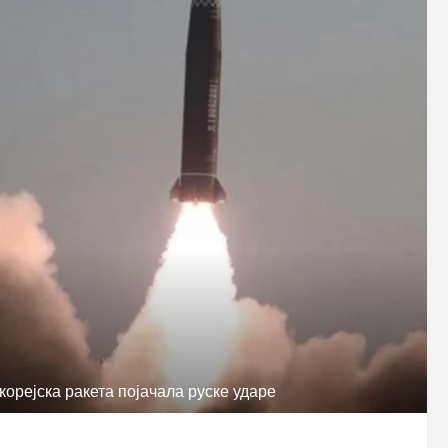
корејска ракета појачала руске ударе