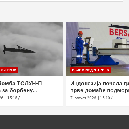
ДУСТРИЈА
ВОЈНА ИНДУСТРИЈА
бомба ТОЛУН-П
Индонезија почела г
 за борбену
прве домаће подмор
у
класе Сцорпèне
6. | 15:15
7. август 2026. | 15:10