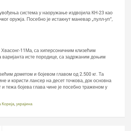
 увођења система у наоружање издвојила КН-23 као
ког оружја. Посебно је истакнут маневар „пулл-уп“,
ке Хвасонг-11Ма, са хиперсоничним клизећим
а варијанта исте породице, са задржаним доњим
већим дометом и бојевом главом од 2.500 кг. Та
ине и користи лансер на десет точкова, док основна
 и тежа бојева глава чине је посебно траженом у
 Кореја
,
украјина