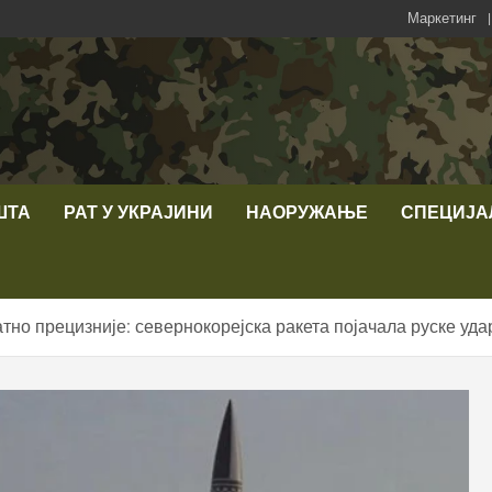
Маркетинг
ШТА
РАТ У УКРАЈИНИ
НАОРУЖАЊЕ
СПЕЦИЈА
атно прецизније: севернокорејска ракета појачала руске уда