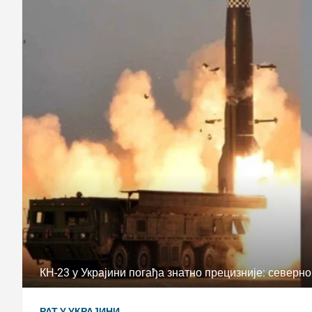
КН-23 у Украјини погађа знатно прецизније: северно
РАТ У УКРАЈИНИ