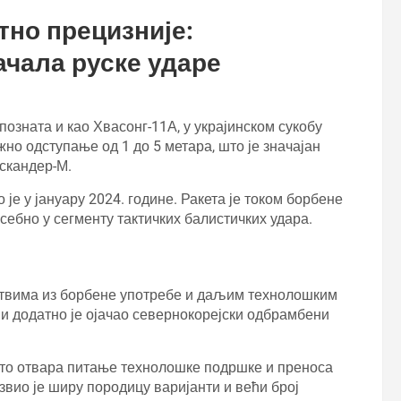
тно прецизније:
ачала руске ударе
позната и као Хвасонг-11А, у украјинском сукобу
но одступање од 1 до 5 метара, што је значајан
Искандер-М.
је у јануару 2024. године. Ракета је током борбене
себно у сегменту тактичких балистичких удара.
ствима из борбене употребе и даљим технолошким
ји додатно је ојачао севернокорејски одбрамбени
што отвара питање технолошке подршке и преноса
вио је ширу породицу варијанти и већи број