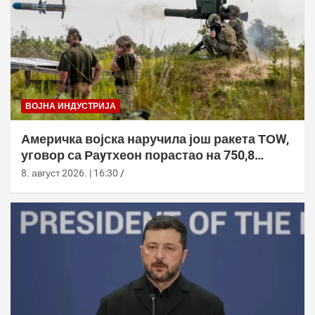
ВОЈНА ИНДУСТРИЈА
Америчка војска наручила још ракета ТОW,
уговор са Раyтхеон порастао на 750,8
милиона долара
8. август 2026. | 16:30