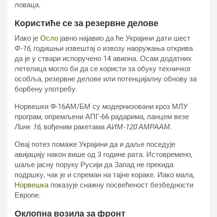
ловаца.
Користиће се за резервне делове
Иако је
Осло
јавно најавио да ће Украјини дати шест
Ф-16,
годишњи извештај о извозу наоружања открива
да је у ствари испоручено 14 авиона. Осам додатних
летелица могло би да се користи за обуку техничког
особља, резервне делове или потенцијалну обнову за
борбену употребу.
Норвешки Ф-16АМ/БМ су модернизовани кроз МЛУ
програм, опремљени АПГ-66 радарима, ланцем везе
Линк 16
, вођеним ракетама
АИМ-120 АМРААМ
.
Овај потез помаже Украјини да и даље поседује
авијацију након више од 3 године рата. Истовремено,
шаље јасну поруку Русији да Запад не прекида
подршку, чак је и спреман на тајне кораке. Иако мала,
Норвешка
показује снажну посвећеност безбедности
Европе.
Оклопна возила за фронт