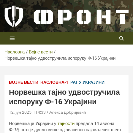
Скип
то
цонтент
Први војни канал у Србији
Телевизија ФРОНТ
Насловна
Војне вести
Норвешка тајно удвостручила испоруку Ф-16 Украјини
Фото: printscreen X
ВОЈНЕ ВЕСТИ
НАСЛОВНА-1
РАТ У УКРАЈИНИ
Норвешка тајно удвостручила
испоруку Ф-16 Украјини
12. јун 2025. | 14:33
Алекса Добријевић
Норвешка је Украјини у
тајности
предала 14 авиона
Ф-16
, што је дупло више од званично најављених шест