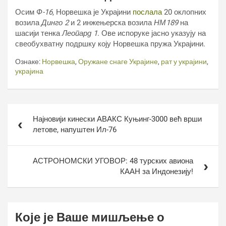
Осим
Ф-16
, Норвешка је Украјини
послала
20 оклопних
возила
Динго 2
и 2 инжењерска возила
НМ189
на
шасији тенка
Леопард 1
. Ове испоруке јасно указују на
свеобухватну подршку коју Норвешка пружа Украјини.
Ознаке:
Норвешка
,
Оружане снаге Украјине
,
рат у украјини
,
украјина
Кретање
Најновији кинески АВАКС Куњинг-3000 већ врши
чланка
летове, напуштен Ил-76
АСТРОНОМСКИ УГОВОР: 48 турских авиона
КААН за Индонезију!
Које је Ваше мишљење о