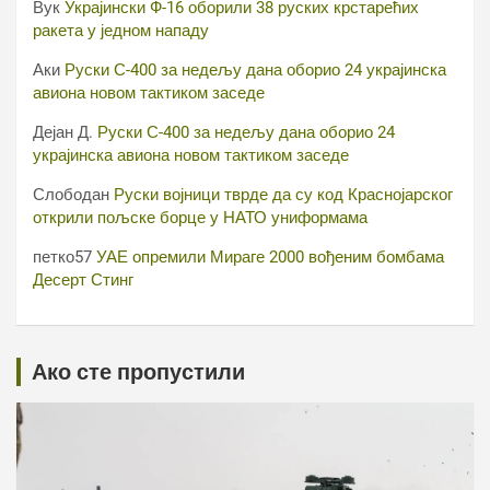
Вук
Украјински Ф-16 оборили 38 руских крстарећих
ракета у једном нападу
Аки
Руски С-400 за недељу дана оборио 24 украјинска
авиона новом тактиком заседе
Дејан Д.
Руски С-400 за недељу дана оборио 24
украјинска авиона новом тактиком заседе
Слободан
Руски војници тврде да су код Краснојарског
открили пољске борце у НАТО униформама
петко57
УАЕ опремили Мираге 2000 вођеним бомбама
Десерт Стинг
Ако сте пропустили