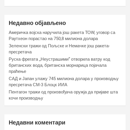
Недавно објављено
Америчка војска наручила још ракета ТОW, уговор са
Раyтхеон порастао на 750,8 милиона долара
Зеленски тражи од Пољске и Немачке још ракета-
пресретача
Руска фрегата „Неустрашими“ отворила ватру код
британских вода, британска морнарица појачала
праћење
САД и Јапан улажу 745 милиона долара у производњу
пресретача СМ-3 Блоцк ИИА
Пентагон тражи од произвођача оружја да пријаве шта
кочи производњу
Недавни коментари