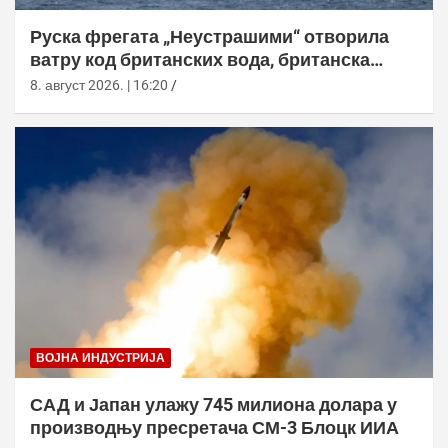
Руска фрегата „Неустрашими“ отворила
ватру код британских вода, британска
морнарица појачала праћење
8. август 2026. | 16:20
ВОЈНА ИНДУСТРИЈА
САД и Јапан улажу 745 милиона долара у
производњу пресретача СМ-3 Блоцк ИИА