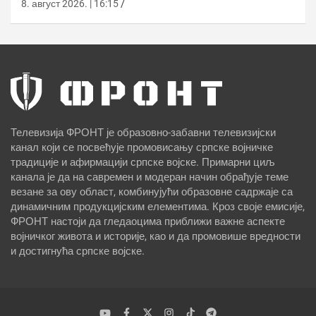
8. август 2026. | 16:15
Телевизија ФРОНТ је образовно-забавни телевизијски
канал који се посвећује промовисању српске војничке
традиције и афирмацији српске војске. Примарни циљ
канала је да на савремен и модеран начин обрађује теме
везане за ову област, комбинујући образовне садржаје са
динамичним продукцијским елементима. Кроз своје емисије,
ФРОНТ настоји да гледаоцима приближи важне аспекте
војничког живота и историје, као и да промовише вредности
и достигнућа српске војске.