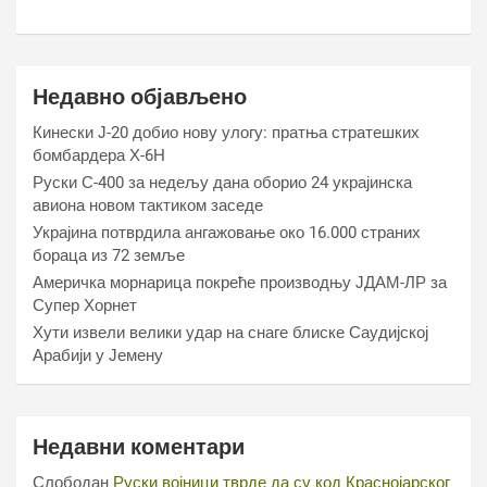
Недавно објављено
Кинески Ј-20 добио нову улогу: пратња стратешких
бомбардера Х-6Н
Руски С-400 за недељу дана оборио 24 украјинска
авиона новом тактиком заседе
Украјина потврдила ангажовање око 16.000 страних
бораца из 72 земље
Америчка морнарица покреће производњу ЈДАМ-ЛР за
Супер Хорнет
Хути извели велики удар на снаге блиске Саудијској
Арабији у Јемену
Недавни коментари
Слободан
Руски војници тврде да су код Краснојарског