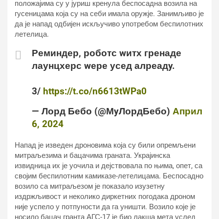
положајима су у јуриш кренула беспосадна возила на
гусеницама која су на себи имала оружје. Занимљиво је
да је напад одбијен искључиво употребом беспилотних
летелица.
Реминдер, роботс wитх гренаде
лаунцхерс wере усед алреадy.
3/
https://t.co/n6613tWPa0
— Лорд Бебо (@МyЛордБебо)
Април
6, 2024
Напад је изведен дроновима која су били опремљени
митраљезима и бацачима граната. Украјинска
извидница их је уочила и дејствовала по њима, опет, са
својим беспилотним камиказе-летелицама. Беспосадно
возило са митраљезом је показало изузетну
издржљивост и неколико диркетних погодака дроном
није успело у потпуности да га уништи. Возило које је
носило бацач гранта АГС-17 је био лакша мета услед