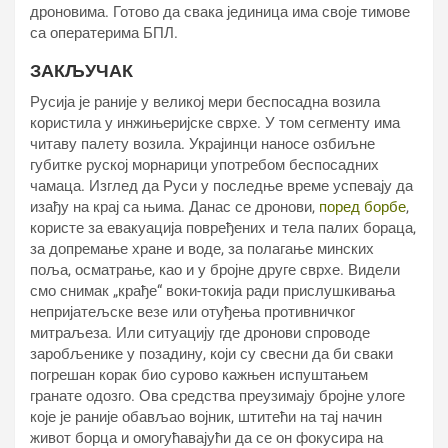
дроновима. Готово да свака јединица има своје тимове
са оператерима БПЛ.
ЗАКЉУЧАК
Русија је раније у великој мери беспосадна возила
користила у инжињеријске сврхе. У том сегменту има
читаву палету возила. Украјинци наносе озбиљне
губитке руској морнарици употребом беспосадних
чамаца. Изглед да Руси у последње време успевају да
изађу на крај са њима. Данас се дронови,
поред борбе
,
користе за евакуација повређених и тела палих бораца,
за допремање хране и воде, за полагање минских
поља, осматрање, као и у бројне друге сврхе. Видели
смо снимак „крађе“ воки-токија ради прислушкивања
непријатељске везе или отуђења противничког
митраљеза. Или ситуацију где дронови спроводе
заробљенике у позадину, који су свесни да би сваки
погрешан корак био сурово кажњен испуштањем
гранате одозго. Ова средства преузимају бројне улоге
које је раније обављао војник, штитећи на тај начин
живот борца и омогућавајући да се он фокусира на