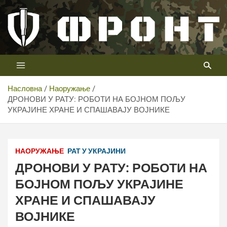
Скип
то
цонтент
Први војни канал у Србији
Телевизија ФРОНТ
Насловна
Наоружање
ДРОНОВИ У РАТУ: РОБОТИ НА БОЈНОМ ПОЉУ
УКРАЈИНЕ ХРАНЕ И СПАШАВАЈУ ВОЈНИКЕ
НАОРУЖАЊЕ
РАТ У УКРАЈИНИ
ДРОНОВИ У РАТУ: РОБОТИ НА
БОЈНОМ ПОЉУ УКРАЈИНЕ
ХРАНЕ И СПАШАВАЈУ
ВОЈНИКЕ