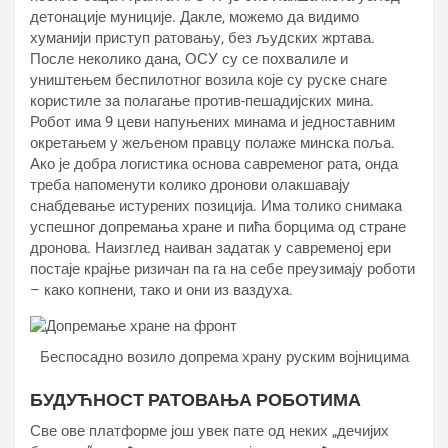
детонације муниције. Дакле, можемо да видимо
хуманији приступ ратовању, без људских жртава.
После неколико дана, ОСУ су се похвалиле и
уништењем беспилотног возила које су руске снаге
користиле за полагање против-пешадијских мина.
Робот има 9 цеви напуњених минама и једноставним
окретањем у жељеном правцу полаже минска поља.
Ако је добра логистика основа савременог рата, онда
треба напоменути колико дронови олакшавају
снабдевање истурених позиција. Има толико снимака
успешног допремања хране и пића борцима од стране
дронова. Наизглед наиван задатак у савременој ери
постаје крајње ризичан па га на себе преузимају роботи
– како копнени, тако и они из ваздуха.
Беспосадно возило допрема храну руским војницима
БУДУЋНОСТ РАТОВАЊА РОБОТИМА
Све ове платформе још увек пате од неких „дечијих