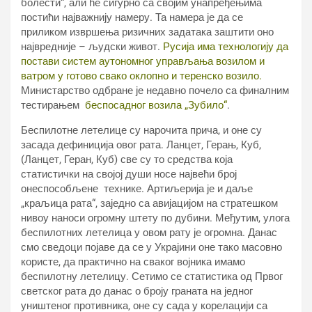
болести“, али ће сигурно са својим унапређењима
постићи најважнију намеру. Та намера је да се
приликом извршења ризичних задатака заштити оно
највредније – људски живот.
Русија има технологију да
постави систем аутономног управљања возилом и
ватром у готово свако оклопно и теренско возило.
Министарство одбране је недавно почело са финалним
тестирањем
беспосадног возила „Зубило“
.
Беспилотне летелице су нарочита прича, и оне су
засада дефиниција овог рата. Ланцет, Герањ, Куб,
(Ланцет, Геран, Куб) све су то средства која
статистички на својој души носе највећи број
онеспособљене технике. Артиљерија је и даље
„краљица рата“, заједно са авијацијом на стратешком
нивоу наноси огромну штету по дубини. Међутим, улога
беспилотних летелица у овом рату је огромна. Данас
смо сведоци појаве да се у Украјини оне тако масовно
користе, да практично на сваког војника имамо
беспилотну летелицу. Сетимо се статистика од Првог
светског рата до данас о броју граната на једног
уништеног противника, оне су сада у корелацији са