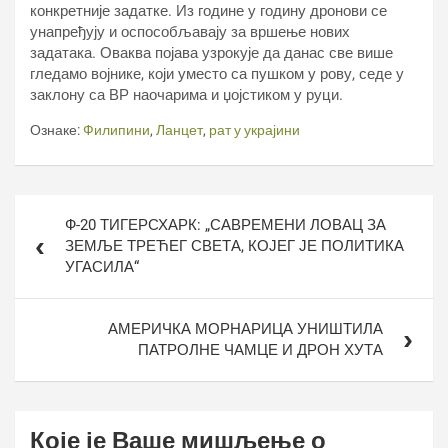
конкретније задатке. Из године у годину дронови се
унапређују и оспособљавају за вршење нових
задатака. Оваква појава узрокује да данас све више
гледамо војнике, који уместо са пушком у рову, седе у
заклону са ВР наочарима и џојстиком у руци.
Ознаке:
Филипини
,
Ланцет
,
рат у украјини
Кретање
Ф-20 ТИГЕРСХАРК: „САВРЕМЕНИ ЛОВАЦ ЗА
чланка
ЗЕМЉЕ ТРЕЋЕГ СВЕТА, КОЈЕГ ЈЕ ПОЛИТИКА
УГАСИЛА“
АМЕРИЧКА МОРНАРИЦА УНИШТИЛА
ПАТРОЛНЕ ЧАМЦЕ И ДРОН ХУТА
Које је Ваше мишљење о