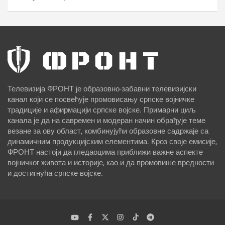
Телевизија ФРОНТ је образовно-забавни телевизијски
канал који се посвећује промовисању српске војничке
традиције и афирмацији српске војске. Примарни циљ
канала је да на савремен и модеран начин обрађује теме
везане за ову област, комбинујући образовне садржаје са
динамичним продукцијским елементима. Кроз своје емисије,
ФРОНТ настоји да гледаоцима приближи важне аспекте
војничког живота и историје, као и да промовише вредности
и достигнућа српске војске.