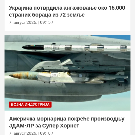
Украјина потврдила ангажовање око 16.000
страних бораца из 72 земље
7. август 2026. | 09:15
ВОЈНА ИНДУСТРИЈА
Америчка морнарица покреће производњу
ЈДАМ-ЛР за Супер Хорнет
7. август 2026. | 09:10