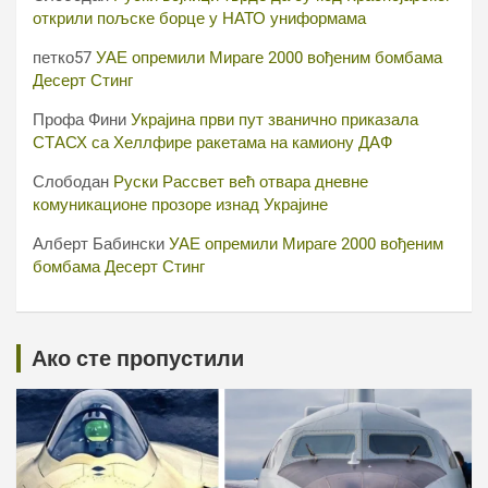
открили пољске борце у НАТО униформама
петко57
УАЕ опремили Мираге 2000 вођеним бомбама
Десерт Стинг
Профа Фини
Украјина први пут званично приказала
СТАСХ са Хеллфире ракетама на камиону ДАФ
Слободан
Руски Рассвет већ отвара дневне
комуникационе прозоре изнад Украјине
Алберт Бабински
УАЕ опремили Мираге 2000 вођеним
бомбама Десерт Стинг
Ако сте пропустили