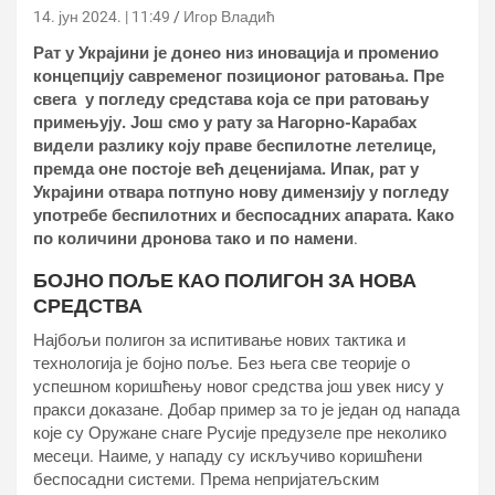
14. јун 2024. | 11:49
Игор Владић
Рат у Украјини је донео низ иновација и променио
концепцију савременог позиционог ратовања. Пре
свега у погледу средстава која се при ратовању
примењују. Још смо у рату за Нагорно-Карабах
видели разлику коју праве беспилотне летелице,
премда оне постоје већ деценијама. Ипак, рат у
Украјини отвара потпуно нову димензију у погледу
употребе беспилотних и беспосадних апарата.
Како
по количини дронова тако и по намени
.
БОЈНО ПОЉЕ КАО ПОЛИГОН ЗА НОВА
СРЕДСТВА
Најбољи полигон за испитивање нових тактика и
технологија је бојно поље. Без њега све теорије о
успешном коришћењу новог средства још увек нису у
пракси доказане. Добар пример за то је један од напада
које су Оружане снаге Русије предузеле пре неколико
месеци. Наиме, у нападу су искључиво коришћени
беспосадни системи. Према непријатељским