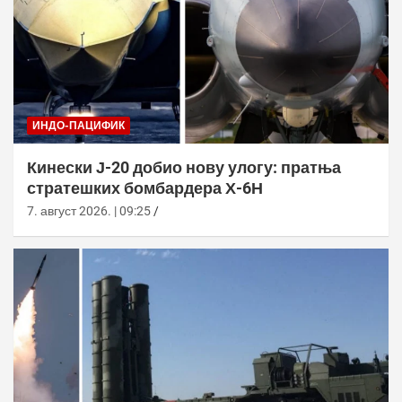
ИНДО-ПАЦИФИК
Кинески Ј-20 добио нову улогу: пратња
стратешких бомбардера Х-6Н
7. август 2026. | 09:25