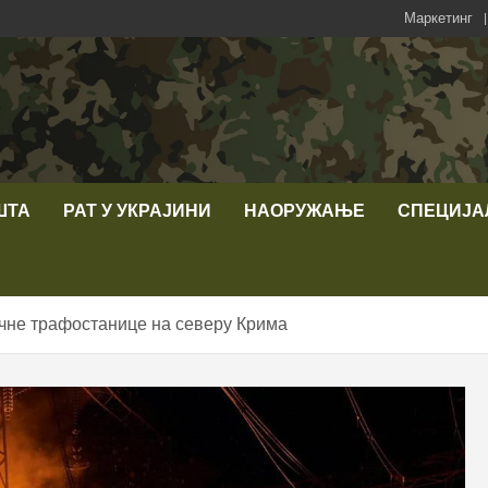
Маркетинг
ШТА
РАТ У УКРАЈИНИ
НАОРУЖАЊЕ
СПЕЦИЈА
чне трафостанице на северу Крима