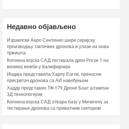
Недавно објављено
Израелски Аеро Сентинел шири серијску
производњу тактичких дронова и улази на нова
тржишта
Копнена војска САД тестирала дрон Рогуе 1 на
великој вежби у Калифорнији
Индија представила Харпy Еагле, преносни
пресретач дронова са АИ навођењем
Хаддy представио ТФ-179 Дроне Боат штампан
3Д технологијом
Копнена војска САД отвара базу у Мичигену за
тестирање дронова са приватним сектором