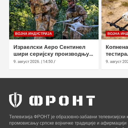
ВОЈНА ИНДУСТРИЈА
ВОЈНА ИН
Израелски Аеро Сентинел
Копнена
шири серијску производњу
тестира
тактичких дронова и улази
великој
9. август 2026. | 14:50
9. август 202
на нова тржишта
Калифо
Телевизија ФРОНТ је образовно-забавни телевизијски к
промовисању српске војничке традиције и афирмацији 