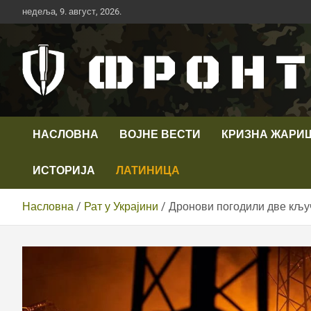
Скип
недеља, 9. август, 2026.
то
цонтент
Први војни канал у Србији
Телевизија ФРОНТ
НАСЛОВНА
ВОЈНЕ ВЕСТИ
КРИЗНА ЖАРИ
ИСТОРИЈА
ЛАТИНИЦА
Насловна
Рат у Украјини
Дронови погодили две кљу