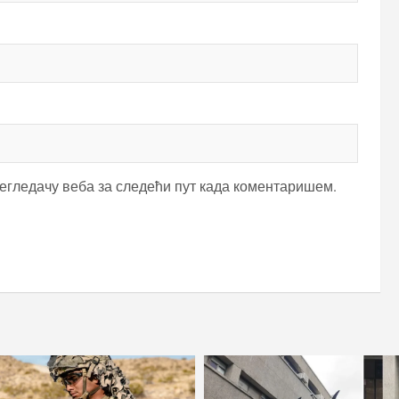
регледачу веба за следећи пут када коментаришем.