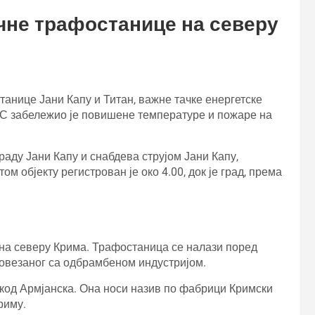
чне трафостанице на северу
танице Јани Капу и Титан, важне тачке енергетске
 забележио је повишене температуре и пожаре на
раду Јани Капу и снабдева струјом Јани Капу,
ом објекту регистрован је око 4.00, док је град, према
а на северу Крима. Трафостаница се налази поред
повезаног са одбрамбеном индустријом.
код Армјанска. Она носи назив по фабрици Кримски
риму.