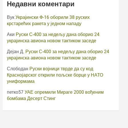
Недавни коментари
Вук
Украјински Ф-16 оборили 38 руских
крстарећих ракета у једном нападу
Аки
Руски С-400 за недељу дана оборио 24
украјинска авиона новом тактиком заседе
Дејан Д.
Руски С-400 за недељу дана оборио 24
украјинска авиона новом тактиком заседе
Слободан
Руски војници тврде да су код
Краснојарског открили пољске борце у НАТО
униформама
петко57
УАЕ опремили Мираге 2000 вођеним
бомбама Десерт Стинг