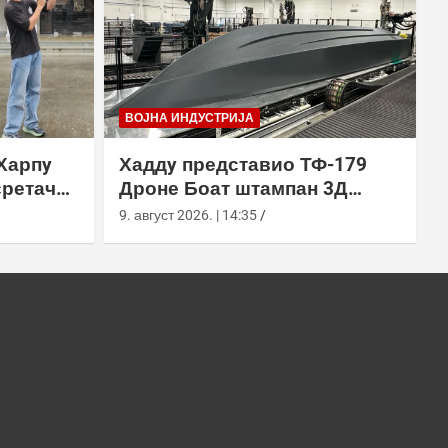
ВОЈНА ИНДУСТРИЈА
Харпy
Хаддy представио ТФ-179
сретач
Дроне Боат штампан 3Д
ђењем
технологијом
9. август 2026. | 14:35