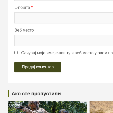
Е-пошта
*
Веб место
Сачувај моје име, е-пошту и веб место у овом п
Ако сте пропустили