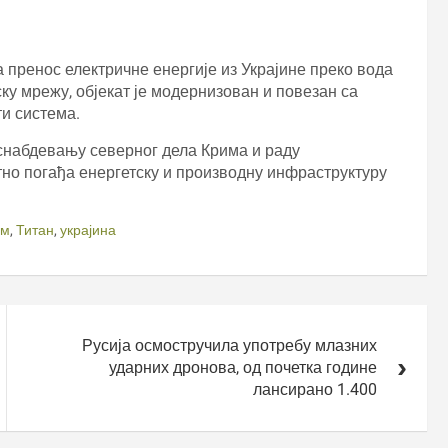
а пренос електричне енергије из Украјине преко вода
у мрежу, објекат је модернизован и повезан са
и система.
 снабдевању северног дела Крима и раду
ктно погађа енергетску и производну инфраструктуру
им
,
Титан
,
украјина
Русија осмостручила употребу млазних
ударних дронова, од почетка године
лансирано 1.400