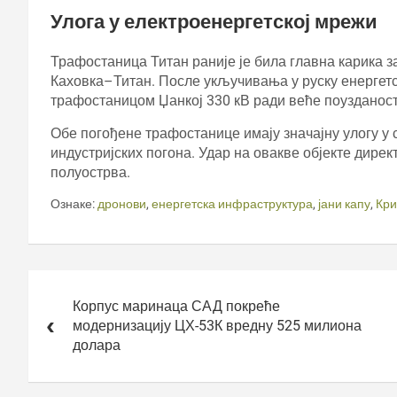
Улога у електроенергетској мрежи
Трафостаница Титан раније је била главна карика з
Каховка–Титан. После укључивања у руску енергетск
трафостаницом Џанкој 330 кВ ради веће поузданост
Обе погођене трафостанице имају значајну улогу у
индустријских погона. Удар на овакве објекте дире
полуострва.
Ознаке:
дронови
,
енергетска инфраструктура
,
јани капу
,
Кр
Кретање
чланка
Корпус маринаца САД покреће
модернизацију ЦХ-53К вредну 525 милиона
долара