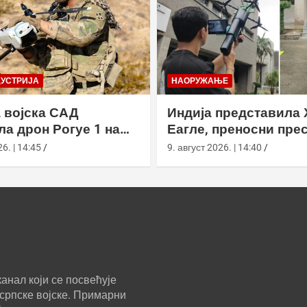
ДУСТРИЈА
НАОРУЖАЊЕ
 војска САД
Индија представила 
ла дрон Рогуе 1 на
Еагле, преносни пре
 вежби у
дронова са АИ наво
6. | 14:45
9. август 2026. | 14:40
рнији
анал који се посвећује
српске војске. Примарни