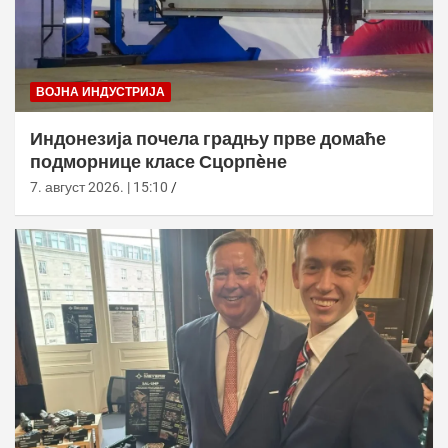
ВОЈНА ИНДУСТРИЈА
Индонезија почела градњу прве домаће
подморнице класе Сцорпèне
7. август 2026. | 15:10