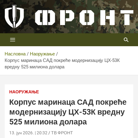
Скип
то
цонтент
Први војни канал у Србији
Телевизија ФРОНТ
Насловна
Наоружање
Корпус маринаца САД покреће модернизацију ЦХ-53К
вредну 525 милиона долара
Корпус маринаца САД покреће модернизацију ЦХ-53К
вредну 525 милиона долара
НАОРУЖАЊЕ
Корпус маринаца САД покреће
модернизацију ЦХ-53К вредну
525 милиона долара
13. јун 2026. | 20:32
ТВ ФРОНТ