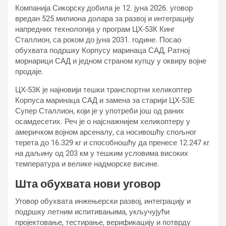
Компанија Сикорскy добила је 12. јуна 2026. уговор
вредан 525 милиона долара за развој и интеграцију
напредних технологија у програм ЦХ-53К Кинг
Сталлион, са роком до јуна 2031. године. Посао
обухвата подршку Корпусу маринаца САД, Ратној
морнарици САД и једном страном купцу у оквиру војне
продаје.
ЦХ-53К је најновији тешки транспортни хеликоптер
Корпуса маринаца САД и замена за старији ЦХ-53Е
Супер Сталлион, који је у употреби још од раних
осамдесетих. Реч је о најснажнијем хеликоптеру у
америчком војном арсеналу, са носивошћу спољног
терета до 16.329 кг и способношћу да пренесе 12.247 кг
на даљину од 203 км у тешким условима високих
температура и велике надморске висине.
Шта обухвата нови уговор
Уговор обухвата инжењерски развој, интеграцију и
подршку летним испитивањима, укључујући
пројектовање, тестирање, верификацију и потврду