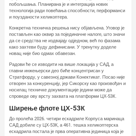
побољшања. Планирана је и интеграција нових
технологија ради повећања способности, перформанси
и поузданости хеликоптера.
Конкретна техничка решења нису објављена. Уговор је
постављен као оквир за појединачне налоге, што значи
да се средства не издвајају одједном, већ по фазама
како захтеви буду дефинисани. У тренутку доделе
новац није био одмах обавезан.
Радови ће се изводити на више локација у САД, а
главни инжењерски део биће концентрисан у
Стратфорду, у савезној држави Конектикат. Посао није
отворен за конкуренцију, јер Сикорскy као произвођач и
носилац техничке документације једини може да
спроведе ову врсту захвата на платформи ЦХ-53К.
Ширење флоте ЦХ-53К
До пролећа 2026. четири ескадриле Корпуса маринаца
САД добиле су ЦХ-53К, а 461. тешка хеликоптерска
ескадрила постала је прва оперативна јединица која је