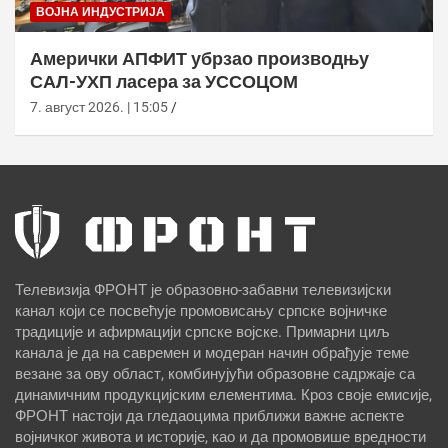
ВОЈНА ИНДУСТРИЈА
Амерички АПФИТ убрзао производњу
САЛ-УХП ласера за УССОЦОМ
7. август 2026. | 15:05
Телевизија ФРОНТ је образовно-забавни телевизијски
канал који се посвећује промовисању српске војничке
традиције и афирмацији српске војске. Примарни циљ
канала је да на савремен и модеран начин обрађује теме
везане за ову област, комбинујући образовне садржаје са
динамичним продукцијским елементима. Кроз своје емисије,
ФРОНТ настоји да гледаоцима приближи важне аспекте
војничког живота и историје, као и да промовише вредности