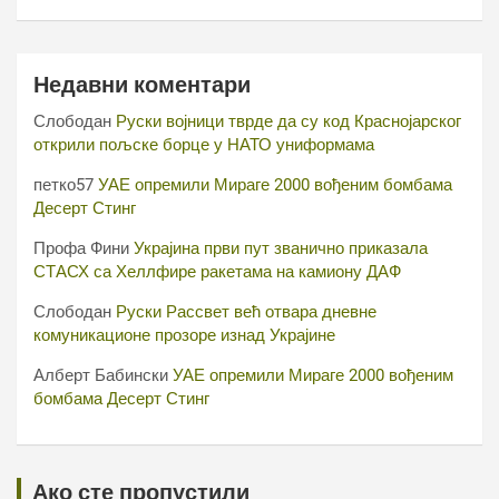
Недавни коментари
Слободан
Руски војници тврде да су код Краснојарског
открили пољске борце у НАТО униформама
петко57
УАЕ опремили Мираге 2000 вођеним бомбама
Десерт Стинг
Профа Фини
Украјина први пут званично приказала
СТАСХ са Хеллфире ракетама на камиону ДАФ
Слободан
Руски Рассвет већ отвара дневне
комуникационе прозоре изнад Украјине
Алберт Бабински
УАЕ опремили Мираге 2000 вођеним
бомбама Десерт Стинг
Ако сте пропустили