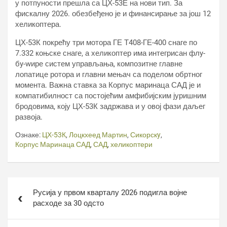
у потпуности прешла са ЦХ-53Е на нови тип. За
фискалну 2026. обезбеђено је и финансирање за још 12
хеликоптера.
ЦХ-53К покрећу три мотора ГЕ Т408-ГЕ-400 снаге по
7.332 коњске снаге, а хеликоптер има интегрисан флy-
бy-wире систем управљања, композитне главне
лопатице ротора и главни мењач са поделом обртног
момента. Важна ставка за Корпус маринаца САД је и
компатибилност са постојећим амфибијским јуришним
бродовима, коју ЦХ-53К задржава и у овој фази даљег
развоја.
Ознаке:
ЦХ-53К
,
Лоцкхеед Мартин
,
Сикорскy
,
Корпус Маринаца САД
,
САД
,
хеликоптери
Кретање
Русија у првом кварталу 2026 подигла војне
чланка
расходе за 30 одсто