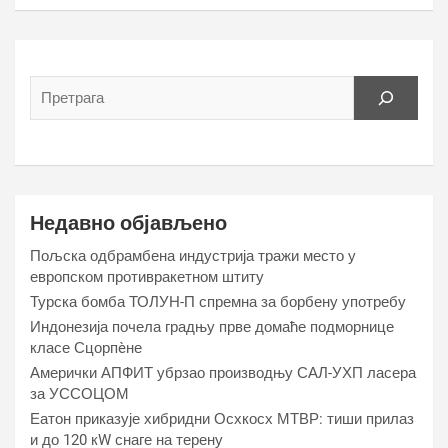
Недавно објављено
Пољска одбрамбена индустрија тражи место у
европском противракетном штиту
Турска бомба ТОЛУН-П спремна за борбену употребу
Индонезија почела градњу прве домаће подморнице
класе Сцорпèне
Амерички АПФИТ убрзао производњу САЛ-УХП ласера
за УССОЦОМ
Еатон приказује хибридни Осхкосх МТВР: тиши прилаз
и до 120 кW снаге на терену