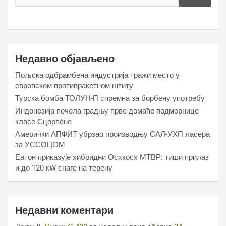
Недавно објављено
Пољска одбрамбена индустрија тражи место у
европском противракетном штиту
Турска бомба ТОЛУН-П спремна за борбену употребу
Индонезија почела градњу прве домаће подморнице
класе Сцорпèне
Амерички АПФИТ убрзао производњу САЛ-УХП ласера
за УССОЦОМ
Еатон приказује хибридни Осхкосх МТВР: тиши прилаз
и до 120 кW снаге на терену
Недавни коментари