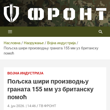
Скип
то
цонтент
Први војни канал у Србији
Телевизија ФРОНТ
Насловна
Наоружање
Војна индустрија
Пољска шири производњу граната 155 мм уз британску
помоћ
Пољска шири производњу граната 155 мм уз британску
помоћ
ВОЈНА ИНДУСТРИЈА
Пољска шири производњу
граната 155 мм уз британску
помоћ
4. јун 2026. | 14:46
ТВ ФРОНТ