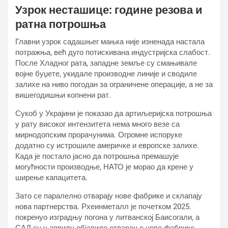
Узрок несташице: године резова и
ратна потрошња
Главни узрок садашњег мањка није изненада настала
потражња, већ дуго потискивана индустријска слабост.
После Хладног рата, западне земље су смањивале
војне буџете, укидале производне линије и сводиле
залихе на ниво погодан за ограничене операције, а не за
вишегодишњи копнени рат.
Сукоб у Украјини је показао да артиљеријска потрошња
у рату високог интензитета нема много везе са
мирнодопским прорачунима. Огромне испоруке
додатно су истрошиле америчке и европске залихе.
Када је постало јасно да потрошња премашује
могућности производње, НАТО је морао да крене у
ширење капацитета.
Зато се паралелно отварају нове фабрике и склапају
нова партнерства. Рхеинметалл је почетком 2025.
покренуо изградњу погона у литванској Баисогали, а