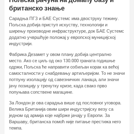
британско знање
Сарадња ПГЗ и БАЕ Сyстемс има двоструку тежину.
Пољска добија приступ искуству, технологији и
ширењу производне инфраструктуре, док БАЕ Сyстемс
додатно учвршћује положај у европској муницијској
индустрији.
Фабрика Дезамет у овом плану добија централно
место. Ако се циљ од око 130.000 граната годишње
одржи, Пољска ће направити озбиљан корак ка већој
самосталности у снабдевању артиљеријом. То не значи
потпуну изолацију од савезничких ланаца, али значи
јачу позицију у тренутку кризе, када свако прво
попуњава сопствене магацине.
За Лондон је ова сарадња више од пословног уговора.
Велика Британија овим шири индустријску везу са
једном од армија које најбрже јачају у Европи. За
Варшаву, британска помоћ није питање престижа него
темпа.