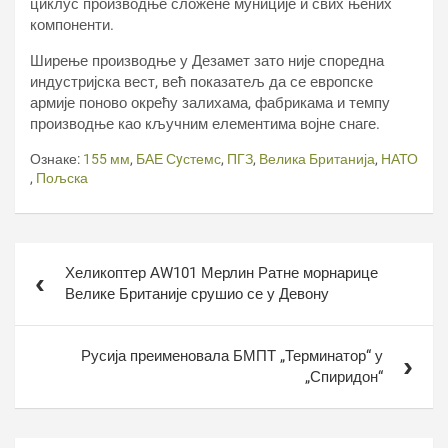
циклус производње сложене муниције и свих њених
компоненти.
Ширење производње у Дезамет зато није споредна
индустријска вест, већ показатељ да се европске
армије поново окрећу залихама, фабрикама и темпу
производње као кључним елементима војне снаге.
Ознаке:
155 мм
,
БАЕ Сyстемс
,
ПГЗ
,
Велика Британија
,
НАТО
,
Пољска
Кретање
Хеликоптер АW101 Мерлин Ратне морнарице
чланка
Велике Британије срушио се у Девону
Русија преименовала БМПТ „Терминатор“ у
„Спиридон“