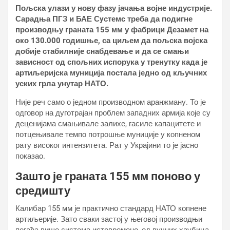
Пољска улази у нову фазу јачања војне индустрије.
Сарадња ПГЗ и БАЕ Сyстемс треба да подигне
производњу граната 155 мм у фабрици Дезамет на
око 130.000 годишње, са циљем да пољска војска
добије стабилније снабдевање и да се смањи
зависност од спољних испорука у тренутку када је
артиљеријска муниција постала једно од кључних
уских грла унутар НАТО.
Није реч само о једном производном аранжману. То је
одговор на дуготрајан проблем западних армија које су
деценијама смањивале залихе, гасиле капацитете и
потцењивале темпо потрошње муниције у копненом
рату високог интензитета. Рат у Украјини то је јасно
показао.
Зашто је граната 155 мм поново у
средишту
Калибар 155 мм је практично стандард НАТО копнене
артиљерије. Зато сваки застој у његовој производњи