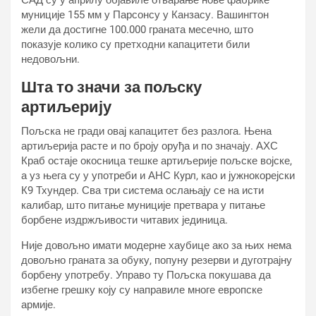
САД су у априлу објавиле отварање нове фабрике
муниције 155 мм у Парсонсу у Канзасу. Вашингтон
жели да достигне 100.000 граната месечно, што
показује колико су претходни капацитети били
недовољни.
Шта то значи за пољску
артиљерију
Пољска не гради овај капацитет без разлога. Њена
артиљерија расте и по броју оруђа и по значају. АХС
Краб остаје окосница тешке артиљерије пољске војске,
а уз њега су у употреби и АНС Кyрл, као и јужнокорејски
К9 Тхундер. Сва три система ослањају се на исти
калибар, што питање муниције претвара у питање
борбене издржљивости читавих јединица.
Није довољно имати модерне хаубице ако за њих нема
довољно граната за обуку, попуну резерви и дуготрајну
борбену употребу. Управо ту Пољска покушава да
избегне грешку коју су направиле многе европске
армије.