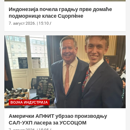
Индонезија почела градњу прве домаће
подморнице класе Сцорпèне
7. август 2026. | 15:10
ВОЈНА ИНДУСТРИЈА
Амерички АПФИТ убрзао производњу
САЛ-УХП ласера за УССОЦОМ