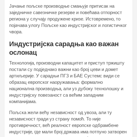
Јачање пољске производње смањује притисак на
заједничке савезничке резерве и повећава отпорност
региона у случају продужене кризе. Истовремено, то
појачава улогу Пољске као индустријског и логистичког
чвора.
Индустријска сарадња као важан
ослонац
Технологија, производни капацитет и приступ тржишту
постали су подједнако важни као број цеви и домет
артиљерије. У сарадњи ПГЗ и БАЕ Сyстемс види се
образац европског наоружавања: формално
национална производња, али уз дубоку технолошку и
индустријску повезаност са већим западним
компанијама.
Пољска жели већу независност од увоза, али ту
независност гради уз страну помоћ. То није
противречност, већ реалност европске одбрамбене
индустрије, где мали број држава има потпуно затворен