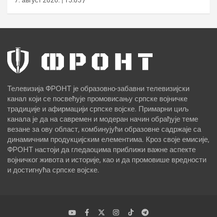
7. август 2026. | 15:05
Телевизија ФРОНТ је образовно-забавни телевизијски
канал који се посвећује промовисању српске војничке
традиције и афирмацији српске војске. Примарни циљ
канала је да на савремен и модеран начин обрађује теме
везане за ову област, комбинујући образовне садржаје са
динамичним продукцијским елементима. Кроз своје емисије,
ФРОНТ настоји да гледаоцима приближи важне аспекте
војничког живота и историје, као и да промовише вредности
и достигнућа српске војске.