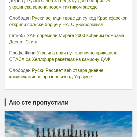
Дејан Д.
Руски С-400 за недељу дана оборио 24
украјинска авиона новом тактиком заседе
Слободан
Руски војници тврде да су код Краснојарског
открили пољске борце у НАТО униформама
петко57
УАЕ опремили Мираге 2000 вођеним бомбама
Десерт Стинг
Профа Фини
Украјина први пут званично приказала
СТАСХ са Хеллфире ракетама на камиону ДАФ
Слободан
Руски Рассвет већ отвара дневне
комуникационе прозоре изнад Украјине
Ако сте пропустили