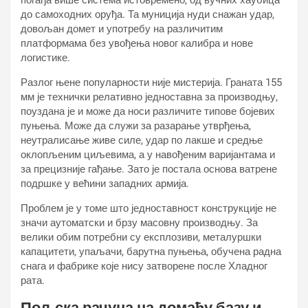
погађа више система истовремено, од вучних хаубица
до самоходних оруђа. Та муниција нуди снажан удар,
довољан домет и употребу на различитим
платформама без увођења новог калибра и нове
логистике.
Разлог њене популарности није мистерија. Граната 155
мм је технички релативно једноставна за производњу,
поуздана је и може да носи различите типове бојевих
пуњења. Може да служи за разарање утврђења,
неутралисање живе силе, удар по лакше и средње
оклопљеним циљевима, а у навођеним варијантама и
за прецизније гађање. Зато је постала основа ватрене
подршке у већини западних армија.
Проблем је у томе што једноставност конструкције не
значи аутоматски и брзу масовну производњу. За
велики обим потребни су експлозиви, металуршки
капацитети, упаљачи, барутна пуњења, обучена радна
снага и фабрике које нису затворене после Хладног
рата.
Пољска рачуна на домаћу базу и