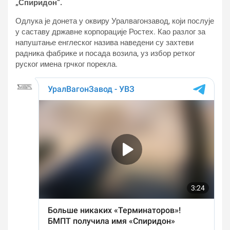
„Спиридон“.
Одлука је донета у оквиру Уралвагонзавод, који послује
у саставу државне корпорације Ростех. Као разлог за
напуштање енглеског назива наведени су захтеви
радника фабрике и посада возила, уз избор ретког
руског имена грчког порекла.