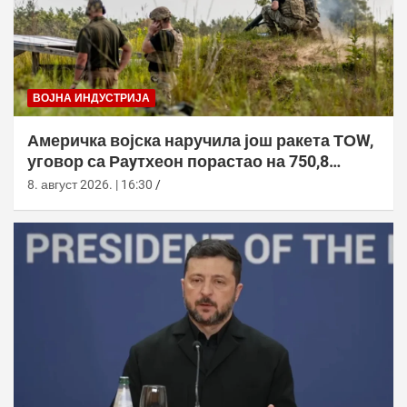
ВОЈНА ИНДУСТРИЈА
Америчка војска наручила још ракета ТОW,
уговор са Раyтхеон порастао на 750,8
милиона долара
8. август 2026. | 16:30