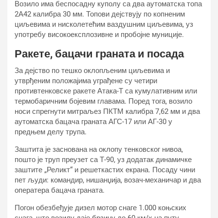
Возило има беспосадну куполу са два аутоматска топа
2А42 калибра 30 мм. Топови дејствују по копненим
циљевима и нисколетећим ваздушним циљевима, уз
употребу високоексплозивне и пробојне муниције.
Ракете, бацачи граната и посада
За дејство по тешко оклопљеним циљевима и
утврђеним положајима уграђене су четири
противтенковске ракете Атака-Т са кумулативним или
термобаричним бојевим главама. Поред тога, возило
носи спрегнути митраљез ПКТМ калибра 7,62 мм и два
аутоматска бацача граната АГС-17 или АГ-30 у
предњем делу трупа.
Заштита је заснована на оклопу тенковског нивоа,
пошто је труп преузет са Т-90, уз додатак динамичке
заштите „Реликт“ и решеткастих екрана. Посаду чини
пет људи: командир, нишанџија, возач-механичар и два
оператера бацача граната.
Погон обезбеђује дизел мотор снаге 1.000 коњских