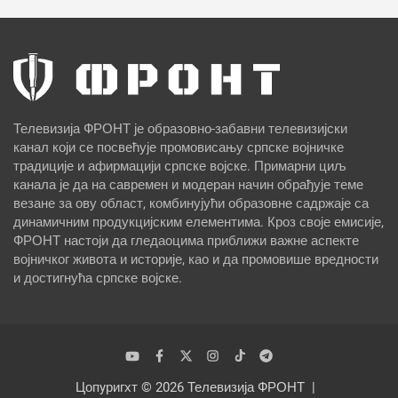
Телевизија ФРОНТ је образовно-забавни телевизијски
канал који се посвећује промовисању српске војничке
традиције и афирмацији српске војске. Примарни циљ
канала је да на савремен и модеран начин обрађује теме
везане за ову област, комбинујући образовне садржаје са
динамичним продукцијским елементима. Кроз своје емисије,
ФРОНТ настоји да гледаоцима приближи важне аспекте
војничког живота и историје, као и да промовише вредности
и достигнућа српске војске.
Цопyригхт © 2026
Телевизија ФРОНТ