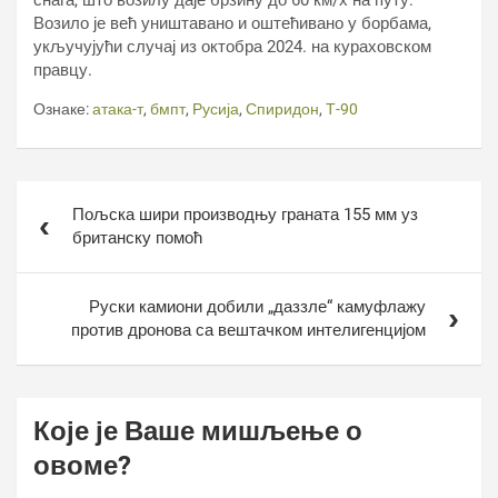
снага, што возилу даје брзину до 60 км/х на путу.
Возило је већ уништавано и оштећивано у борбама,
укључујући случај из октобра 2024. на кураховском
правцу.
Ознаке:
атака-т
,
бмпт
,
Русија
,
Спиридон
,
Т-90
Кретање
Пољска шири производњу граната 155 мм уз
чланка
британску помоћ
Руски камиони добили „даззле“ камуфлажу
против дронова са вештачком интелигенцијом
Које је Ваше мишљење о
овоме?