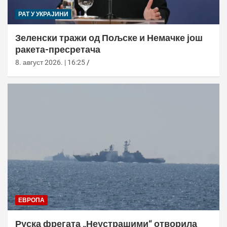
РАТ У УКРАЈИНИ
Зеленски тражи од Пољске и Немачке још
ракета-пресретача
8. август 2026. | 16:25
ЕВРОПА
Руска фрегата „Неустрашими“ отворила