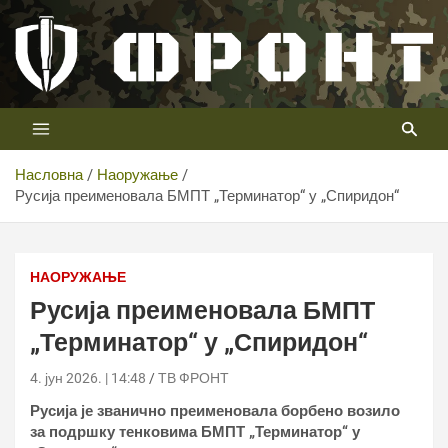
Скип
то
цонтент
Први војни канал у Србији
Телевизија ФРОНТ
Насловна
Наоружање
Русија преименовала БМПТ „Терминатор“ у „Спиридон“
НАОРУЖАЊЕ
Русија преименовала БМПТ
„Терминатор“ у „Спиридон“
4. јун 2026. | 14:48
ТВ ФРОНТ
Русија је званично преименовала борбено возило
за подршку тенковима БМПТ „Терминатор“ у