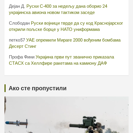
Дејан Д.
Руски С-400 за недељу дана оборио 24
украјинска авиона новом тактиком заседе
Слободан
Руски војници тврде да су код Краснојарског
открили пољске борце у НАТО униформама
петко57
УАЕ опремили Мираге 2000 вођеним бомбама
Десерт Стинг
Профа Фини
Украјина први пут званично приказала
СТАСХ са Хеллфире ракетама на камиону ДАФ
Ако сте пропустили