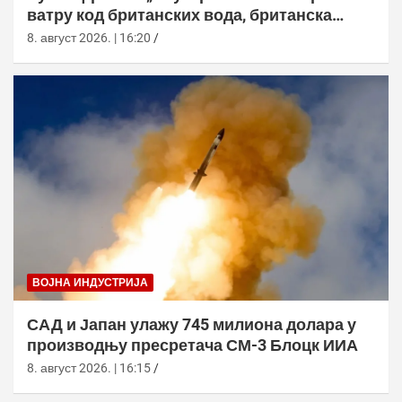
ватру код британских вода, британска
морнарица појачала праћење
8. август 2026. | 16:20
ВОЈНА ИНДУСТРИЈА
САД и Јапан улажу 745 милиона долара у
производњу пресретача СМ-3 Блоцк ИИА
8. август 2026. | 16:15