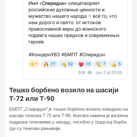
Тешко борбено возило на шасији
Т-72 или Т-90
БМПТ „Спиридон“ је тешко борбено возило изведено на
шасији тенкова Т-72 или Т-90. Његова намена је ватрена
подршка тенковима у нападу, посебно у градској борби,
где су тенкови рањивији.