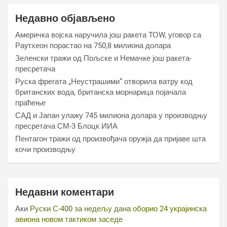
Недавно објављено
Америчка војска наручила још ракета ТОW, уговор са
Раyтхеон порастао на 750,8 милиона долара
Зеленски тражи од Пољске и Немачке још ракета-
пресретача
Руска фрегата „Неустрашими“ отворила ватру код
британских вода, британска морнарица појачала
праћење
САД и Јапан улажу 745 милиона долара у производњу
пресретача СМ-3 Блоцк ИИА
Пентагон тражи од произвођача оружја да пријаве шта
кочи производњу
Недавни коментари
Аки
Руски С-400 за недељу дана оборио 24 украјинска
авиона новом тактиком заседе