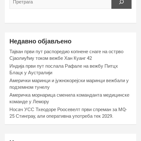
Недавно објављено
Тајван први пут распоредио копнене снаге на острво
Сјаолиућиу током вежбе Хан Куанг 42
Индија први пут послала Рафале на вежбу Питцх
Блацк у Аустралији
Амерички маринци и јужнокорејски маринци вежбали у
подземном тунелу
Америчка морнарица сменила команданта медицинске
команде у Лемору
Носач УСС Тхеодоре Роосевелт први спреман за МQ-
25 Стинграy, али оперативна употреба тек 2029.