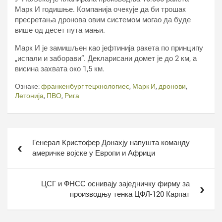
Марк И годишње. Компанија очекује да би трошак
пресретања дронова овим системом могао да буде
више од десет пута мањи.
Марк И је замишљен као јефтинија ракета по принципу
„испали и заборави“. Декларисани домет је до 2 км, а
висина захвата око 1,5 км.
Ознаке:
франкенбург тецхнологиес
,
Марк И
,
дронови
,
Летонија
,
ПВО
,
Рига
Кретање
Генерал Кристофер Донахју напушта команду
чланка
америчке војске у Европи и Африци
ЦСГ и ФНСС оснивају заједничку фирму за
производњу тенка ЦФЛ-120 Карпат