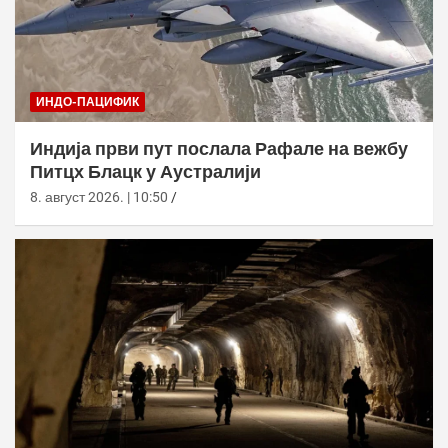
ИНДО-ПАЦИФИК
Индија први пут послала Рафале на вежбу
Питцх Блацк у Аустралији
8. август 2026. | 10:50