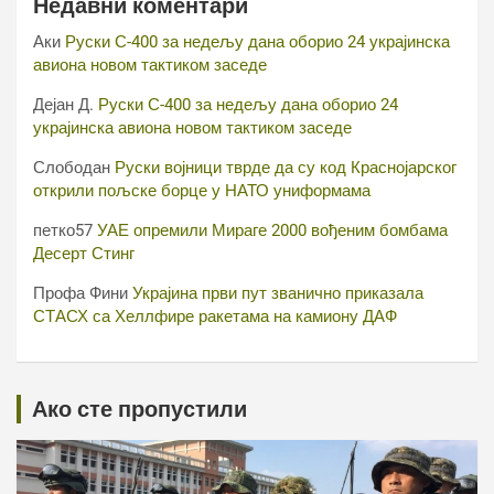
Недавни коментари
Аки
Руски С-400 за недељу дана оборио 24 украјинска
авиона новом тактиком заседе
Дејан Д.
Руски С-400 за недељу дана оборио 24
украјинска авиона новом тактиком заседе
Слободан
Руски војници тврде да су код Краснојарског
открили пољске борце у НАТО униформама
петко57
УАЕ опремили Мираге 2000 вођеним бомбама
Десерт Стинг
Профа Фини
Украјина први пут званично приказала
СТАСХ са Хеллфире ракетама на камиону ДАФ
Ако сте пропустили