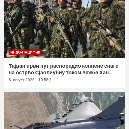
ИНДО-ПАЦИФИК
Тајван први пут распоредио копнене снаге
на острво Сјаолиућиу током вежбе Хан
Куанг 42
8. август 2026. | 10:55