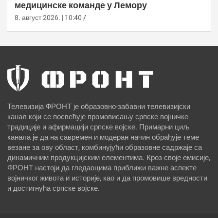
медицинске команде у Лемору
8. август 2026. | 10:40
Телевизија ФРОНТ је образовно-забавни телевизијски
канал који се посвећује промовисању српске војничке
традиције и афирмацији српске војске. Примарни циљ
канала је да на савремен и модеран начин обрађује теме
везане за ову област, комбинујући образовне садржаје са
динамичним продукцијским елементима. Кроз своје емисије,
ФРОНТ настоји да гледаоцима приближи важне аспекте
војничког живота и историје, као и да промовише вредности
и достигнућа српске војске.