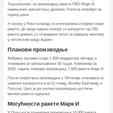
Тецхнологиес за производњу ракета ПВО Марк И,
намењених пресретању дронова. Погон је изграђен за
годину дана.
У погону у Риги склапају се електроника и бојеве главе
ракета. До краја године очекује се капацитет од 100
ракета дневно, уз планирани погон за завршну монтажу
у летонском граду Адажи.
Планови производње
Фабрика заузима скоро 1.000 квадратних метара, а
планирано је запошљавање 50 људи. Компанија за
2026. годину планира производњу 1.500 ракета Марк И.
После покретања производње у Летонији, планирано је
ширење капацитета и на Естонију, Велику Британију и
Пољску. Циљ је да укупна производња достигне
милион ракета годишње.
Могућности ракете Марк И
У Пољској је планирана производња 10.000 ракета