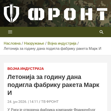
Скип
то
цонтент
Први војни канал у Србији
Телевизија ФРОНТ
Насловна
Наоружање
Војна индустрија
Летонија за годину дана подигла фабрику ракета Марк И
ВОЈНА ИНДУСТРИЈА
Летонија за годину дана
подигла фабрику ракета Марк
И
24. јун 2026. | 14:11
ТВ ФРОНТ
У Риги је отворена фабрика компаније Франкенбург