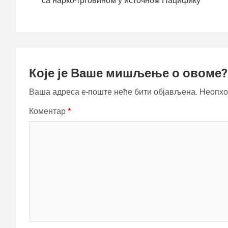
са нарко-трговином у источном Пацифику
Које је Ваше мишљење о овоме?
Ваша адреса е-поште неће бити објављена.
Неопхо
Коментар
*