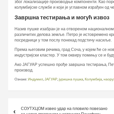
због локализације производње компоненти. Као пор
колумбијске службе и који је углавном израђен од ч
Завршна тестирања и могућ извоз
Назив пушке изабран је на отвореном националном 
различитих делова земље. Петро је истовремено кр
посредници у том послу понекад подстичу насиље.
Према његовим речима, град Соча, у којем ће се нов
индустријски кластер. У том оквиру помињу се и бу
Ако ЈАГУАР успешно прође завршна тестирања, Петр
производ.
Ознаке:
Индумил
,
ЈАГУАР
,
јуришна пушка
,
Колумбија
,
наору
Кретање
чланка
СОУТХЦОМ извео удар на пловило повезано