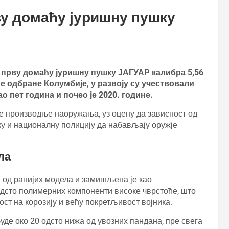
у домаћу јуришну пушку
 прву домаћу јуришну пушку ЈАГУАР калибра 5,56
одбране Колумбије, у развоју су учествовали
ао пет година и почео је 2020. године.
е производње наоружања, уз оцену да зависност од
ку и националну полицију да набављају оружје
ла
 од ранијих модела и замишљена је као
одсто полимерних компоненти високе чврстоће, што
ст на корозију и већу покретљивост војника.
уде око 20 одсто нижа од увозних пандана, пре свега