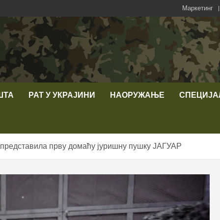
Маркетинг
ШТА
РАТ У УКРАЈИНИ
НАОРУЖАЊЕ
СПЕЦИЈА
 представила прву домаћу јуришну пушку ЈАГУАР