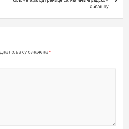
километара од границе са Калињинградском
облашћу
дна поља су означена
*