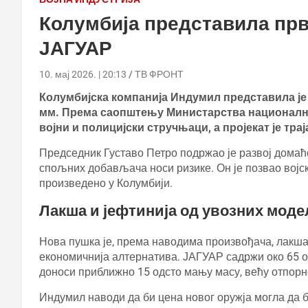
Колумбија представила прв
ЈАГУАР
10. мај 2026. | 20:13
ТВ ФРОНТ
Колумбијска компанија Индумил представила је
мм. Према саопштењу Министарства националне 
војни и полицијски стручњаци, а пројекат је трај
Председник Густаво Петро подржао је развој домаћ
спољних добављача носи ризике. Он је позвао војс
произведено у Колумбији.
Лакша и јефтинија од увозних моде
Нова пушка је, према наводима произвођача, лакша
економичнија алтернатива. ЈАГУАР садржи око 65 
доноси приближно 15 одсто мању масу, већу отпорно
Индумил наводи да би цена новог оружја могла да б