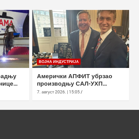
ВОЈНА ИНДУСТРИЈА
радњу
Амерички АПФИТ убрзао
нице
производњу САЛ-УХП
ласера за УССОЦОМ
7. август 2026. | 15:05