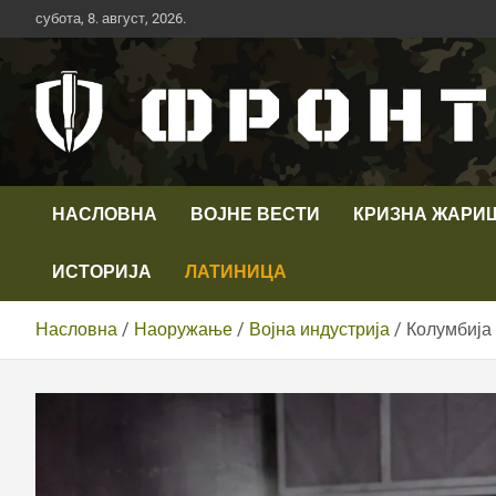
Скип
субота, 8. август, 2026.
то
цонтент
Први војни канал у Србији
Телевизија ФРОНТ
НАСЛОВНА
ВОЈНЕ ВЕСТИ
КРИЗНА ЖАРИ
ИСТОРИЈА
ЛАТИНИЦА
Насловна
Наоружање
Војна индустрија
Колумбија