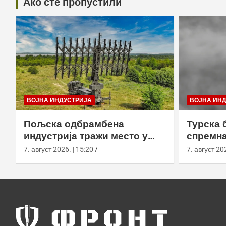
Ако сте пропустили
ВОЈНА ИНДУСТРИЈА
ВОЈНА ИН
Пољска одбрамбена
Турска 
индустрија тражи место у
спремна
европском противракетном
употреб
7. август 2026. | 15:20
7. август 202
штиту