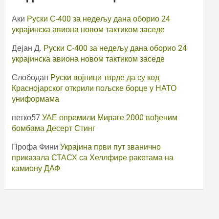
Аки
Руски С-400 за недељу дана оборио 24
украјинска авиона новом тактиком заседе
Дејан Д.
Руски С-400 за недељу дана оборио 24
украјинска авиона новом тактиком заседе
Слободан
Руски војници тврде да су код
Краснојарског открили пољске борце у НАТО
униформама
петко57
УАЕ опремили Мираге 2000 вођеним
бомбама Десерт Стинг
Профа Фини
Украјина први пут званично
приказала СТАСХ са Хеллфире ракетама на
камиону ДАФ