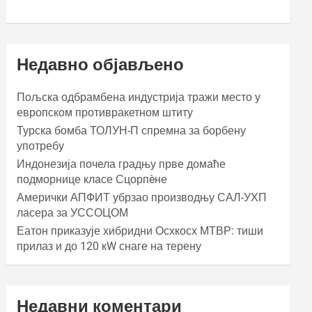
Недавно објављено
Пољска одбрамбена индустрија тражи место у
европском противракетном штиту
Турска бомба ТОЛУН-П спремна за борбену
употребу
Индонезија почела градњу прве домаће
подморнице класе Сцорпèне
Амерички АПФИТ убрзао производњу САЛ-УХП
ласера за УССОЦОМ
Еатон приказује хибридни Осхкосх МТВР: тиши
прилаз и до 120 кW снаге на терену
Недавни коментари