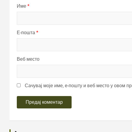
Име
*
Е-пошта
*
Веб место
Сачувај моје име, е-пошту и веб место у овом п