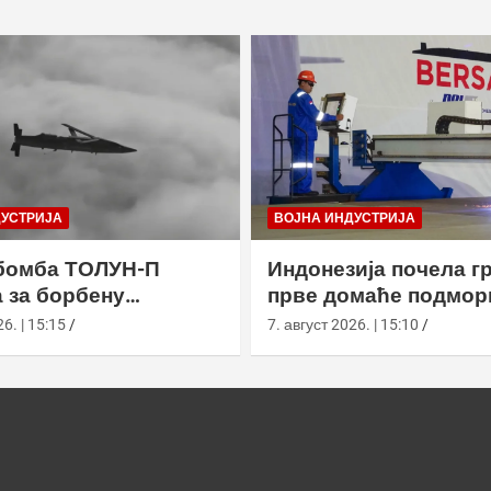
ДУСТРИЈА
ВОЈНА ИНДУСТРИЈА
бомба ТОЛУН-П
Индонезија почела г
 за борбену
прве домаће подмор
у
класе Сцорпèне
6. | 15:15
7. август 2026. | 15:10