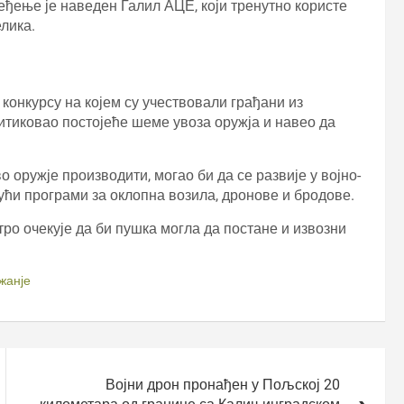
еђење је наведен Галил АЦЕ, који тренутно користе
елика.
конкурсу на којем су учествовали грађани из
итиковао постојеће шеме увоза оружја и навео да
о оружје производити, могао би да се развије у војно-
дући програми за оклопна возила, дронове и бродове.
о очекује да би пушка могла да постане и извозни
жанје
Војни дрон пронађен у Пољској 20