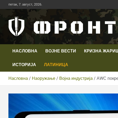
Скип
петак, 7. август, 2026.
то
цонтент
Први војни канал у Србији
Телевизија ФРОНТ
НАСЛОВНА
ВОЈНЕ ВЕСТИ
КРИЗНА ЖАРИ
ИСТОРИЈА
ЛАТИНИЦА
Насловна
Наоружање
Војна индустрија
АWС покре