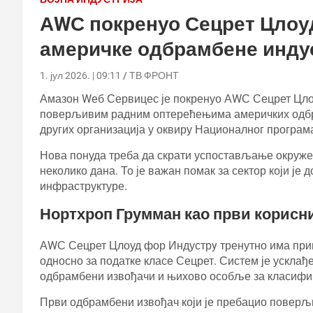
АWС покренуо Сецрет Цлоу
америчке одбрамбене инду
1. јул 2026. | 09:11
ТВ ФРОНТ
Амазон Wеб Сервицес је покренуо АWС Сецрет Цлоу
поверљивим радним оптерећењима америчких одбра
других организација у оквиру Националног програма
Нова понуда треба да скрати успостављање окруже
неколико дана. То је важан помак за сектор који је 
инфраструктуре.
Нортхроп Грумман као први корисн
АWС Сецрет Цлоуд фор Индустрy тренутно има прив
односно за податке класе Сецрет. Систем је усклађ
одбрамбени извођачи и њихово особље за класифи
Први одбрамбени извођач који је пребацио поверљ