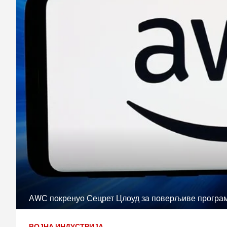
АWС покренуо Сецрет Цлоуд за поверљиве програм
ВОЈНА ИНДУСТРИЈА