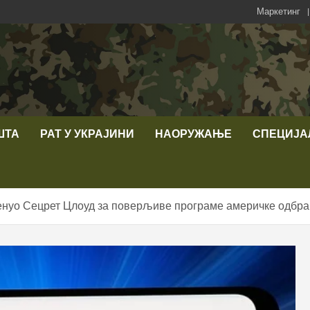
Маркетинг
ШТА
РАТ У УКРАЈИНИ
НАОРУЖАЊЕ
СПЕЦИЈА
нуо Сецрет Цлоуд за поверљиве програме америчке одбра