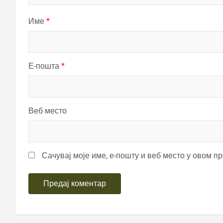
Име
*
Е-пошта
*
Веб место
Сачувај моје име, е-пошту и веб место у овом п