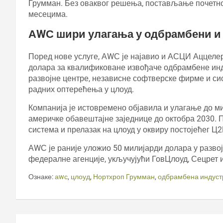
Грумман. Без оваквог решења, постављање почетно
месецима.
АWС шири улагања у одбрамбени и 
Поред нове услуге, АWС је најавио и АСЦИ Аццеле
долара за квалификоване извођаче одбрамбене ин
развојне центре, независне софтверске фирме и си
радних оптерећења у цлоуд.
Компанија је истовремено објавила и улагање до ми
америчке обавештајне заједнице до октобра 2030. 
система и прелазак на цлоуд у оквиру постојећег Ц2
АWС је раније уложио 50 милијарди долара у разво
федералне агенције, укључујући ГовЦлоуд, Сецрет и
Ознаке:
аwс
,
цлоуд
,
Нортхроп Грумман
,
одбрамбена индуст
Кретање