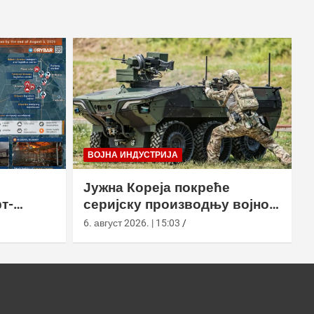
ВОЈНА ИНДУСТРИЈА
Јужна Кореја покреће
т-
серијску производњу војног
у
робота Арион-СМЕТ
6. август 2026. | 15:03