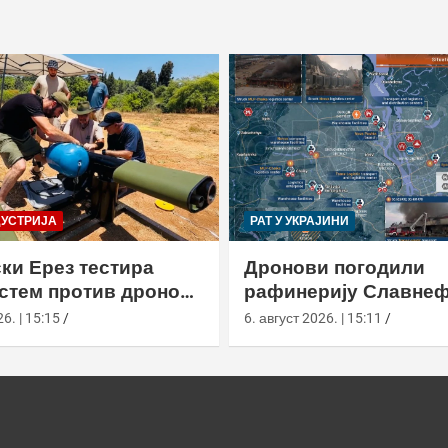
ДУСТРИЈА
РАТ У УКРАЈИНИ
ки Ерез тестира
Дронови погодили
истем против дронова
рафинерију Славнеф
улом и лансером
ЈАНОС у Јарослављ
6. | 15:15
6. август 2026. | 15:11