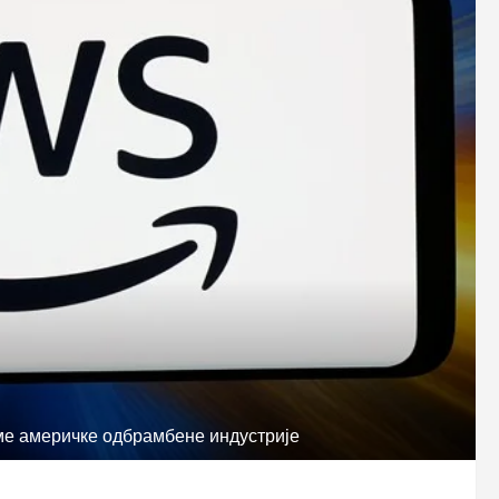
е америчке одбрамбене индустрије