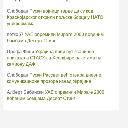
Слободан
Руски војници тврде да су код
Краснојарског открили пољске борце у НАТО
униформама
петко57
УАЕ опремили Мираге 2000 вођеним
бомбама Десерт Стинг
Профа Фини
Украјина први пут званично
приказала СТАСХ са Хеллфире ракетама на
камиону ДАФ
Слободан
Руски Рассвет већ отвара дневне
комуникационе прозоре изнад Украјине
Алберт Бабински
УАЕ опремили Мираге 2000
вођеним бомбама Десерт Стинг