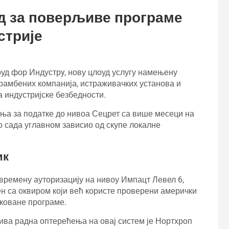
д за поверљиве програме
стрије
д фор Индустрy, нову цлоуд услугу намењену
мбених компанија, истраживачких установа и
 индустријске безбедности.
ња за податке до нивоа Сецрет са више месеци на
до сада углавном зависио од скупе локалне
ик
ремену ауторизацију на нивоу Импацт Левел 6,
ен са оквиром који већ користе проверени амерички
коване програме.
ива радна оптерећења на овај систем је Нортхроп