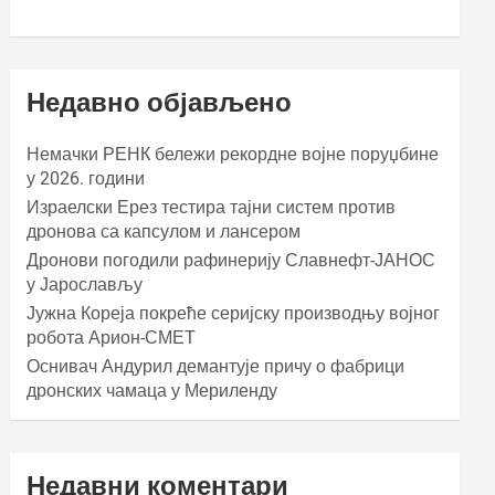
Недавно објављено
Немачки РЕНК бележи рекордне војне поруџбине
у 2026. години
Израелски Ерез тестира тајни систем против
дронова са капсулом и лансером
Дронови погодили рафинерију Славнефт-ЈАНОС
у Јарослављу
Јужна Кореја покреће серијску производњу војног
робота Арион-СМЕТ
Оснивач Андурил демантује причу о фабрици
дронских чамаца у Мериленду
Недавни коментари