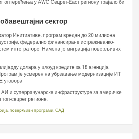
г оптерећења у АWС Сецрет-Еаст региону трајало би
обавештајни сектор
ратор Инитиативе, програм вредан до 20 милиона
дустрије, федерално финансиране истраживачко-
стем интеграторе. Намена је миграција поверљивих
лијарду долара у цлоуд кредите за 18 агенција
Програм је усмерен на убрзавање модернизације ИТ
Е уговора.
ј АИ и суперрачунарске инфраструктуре за америчке
 топ-сецрет регионе.
рија
,
поверљиви програми
,
САД