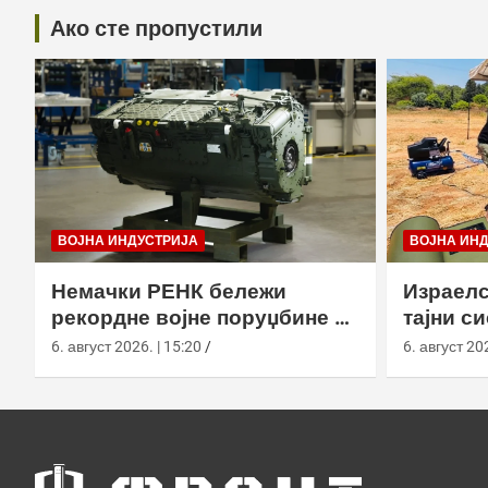
Ако сте пропустили
ВОЈНА ИНДУСТРИЈА
ВОЈНА ИН
Немачки РЕНК бележи
Израелс
рекордне војне поруџбине у
тајни с
2026. години
са капс
6. август 2026. | 15:20
6. август 202