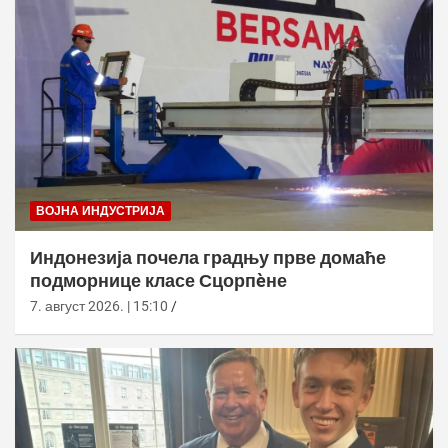
ВОЈНА ИНДУСТРИЈА
Индонезија почела градњу прве домаће
подморнице класе Сцорпèне
7. август 2026. | 15:10