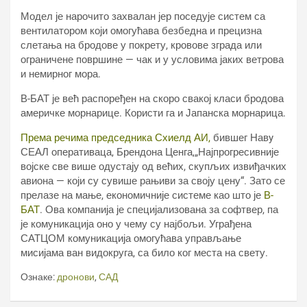
Модел је нарочито захвалан јер поседује систем са
вентилатором који омогућава безбедна и прецизна
слетања на бродове у покрету, кровове зграда или
ограничене површине — чак и у условима јаких ветрова
и немирног мора.
В-БАТ је већ распоређен на скоро свакој класи бродова
америчке морнарице. Користи га и Јапанска морнарица.
Према речима председника Схиелд АИ,
бившег Навy
СЕАЛ оперативаца, Брендона Ценга,„Најпрогресивније
војске све више одустају од већих, скупљих извиђачких
авиона — који су сувише рањиви за своју цену“. Зато се
прелазе на мање, економичније системе као што је
В-
БАТ
. Ова компанија је специјализована за софтвер, па
је комуникација оно у чему су најбољи. Уграђена
САТЦОМ комуникација омогућава управљање
мисијама ван видокруга, са било ког места на свету.
Ознаке:
дронови
,
САД