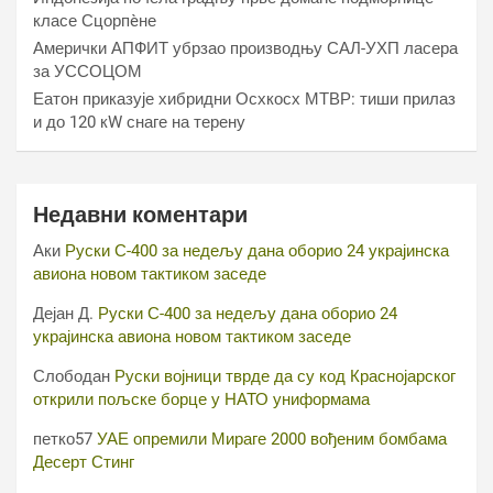
класе Сцорпèне
Амерички АПФИТ убрзао производњу САЛ-УХП ласера
за УССОЦОМ
Еатон приказује хибридни Осхкосх МТВР: тиши прилаз
и до 120 кW снаге на терену
Недавни коментари
Аки
Руски С-400 за недељу дана оборио 24 украјинска
авиона новом тактиком заседе
Дејан Д.
Руски С-400 за недељу дана оборио 24
украјинска авиона новом тактиком заседе
Слободан
Руски војници тврде да су код Краснојарског
открили пољске борце у НАТО униформама
петко57
УАЕ опремили Мираге 2000 вођеним бомбама
Десерт Стинг