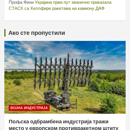
Профа Фини
Украјина први пут званично приказала
СТАСХ са Хеллфире ракетама на камиону ДАФ
Ако сте пропустили
ВОЈНА ИНДУСТРИЈА
Пољска одбрамбена индустрија тражи
место у европском противракетном штиту