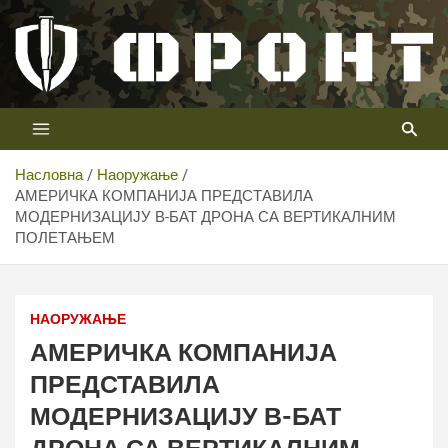
Скип
то
цонтент
Први војни канал у Србији
Телевизија ФРОНТ
Насловна
Наоружање
АМЕРИЧКА КОМПАНИЈА ПРЕДСТАВИЛА
МОДЕРНИЗАЦИЈУ В-БАТ ДРОНА СА ВЕРТИКАЛНИМ
ПОЛЕТАЊЕМ
Фото: Shield AI
НАОРУЖАЊЕ
АМЕРИЧКА КОМПАНИЈА
ПРЕДСТАВИЛА
МОДЕРНИЗАЦИЈУ В-БАТ