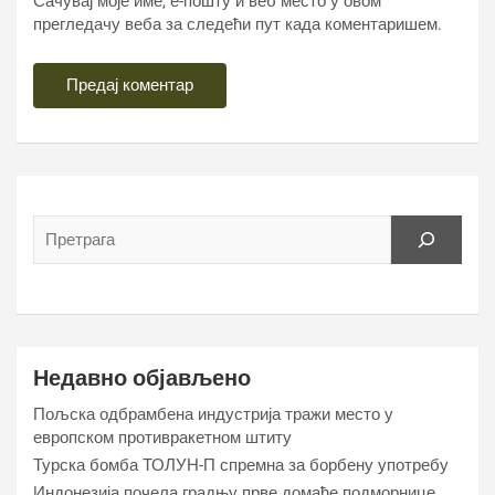
Сачувај моје име, е-пошту и веб место у овом
прегледачу веба за следећи пут када коментаришем.
Недавно објављено
Пољска одбрамбена индустрија тражи место у
европском противракетном штиту
Турска бомба ТОЛУН-П спремна за борбену употребу
Индонезија почела градњу прве домаће подморнице