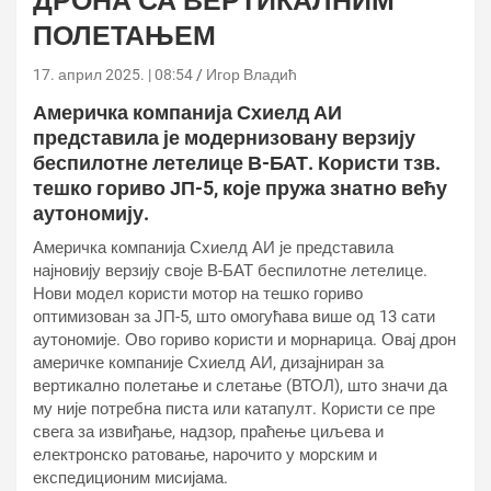
ДРОНА СА ВЕРТИКАЛНИМ
ПОЛЕТАЊЕМ
17. април 2025. | 08:54
Игор Владић
Америчка компанија Схиелд АИ
представила је модернизовану верзију
беспилотне летелице В-БАТ. Користи тзв.
тешко гориво ЈП-5, које пружа знатно већу
аутономију.
Америчка компанија Схиелд АИ је представила
најновију верзију своје В-БАТ беспилотне летелице.
Нови модел користи мотор на тешко гориво
оптимизован за ЈП-5, што омогућава више од 13 сати
аутономије. Ово гориво користи и морнарица. Овај дрон
америчке компаније Схиелд АИ, дизајниран за
вертикално полетање и слетање (ВТОЛ), што значи да
му није потребна писта или катапулт. Користи се пре
свега за извиђање, надзор, праћење циљева и
електронско ратовање, нарочито у морским и
експедиционим мисијама.