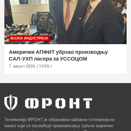
ВОЈНА ИНДУСТРИЈА
Амерички АПФИТ убрзао производњу
САЛ-УХП ласера за УССОЦОМ
7. август 2026. | 15:05
Телевизија ФРОНТ је образовно-забавни телевизијски
канал који се посвећује промовисању српске војничке