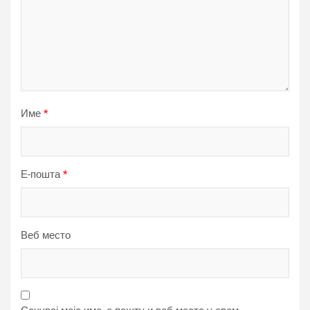
Име
*
Е-пошта
*
Веб место