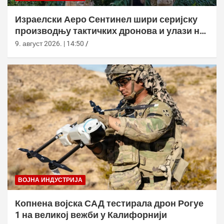
Израелски Аеро Сентинел шири серијску
производњу тактичких дронова и улази на
нова тржишта
9. август 2026. | 14:50
ВОЈНА ИНДУСТРИЈА
Копнена војска САД тестирала дрон Рогуе
1 на великој вежби у Калифорнији