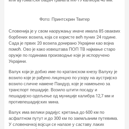
или аутоматски бацач граната Мк-19 калибра 40 мм.
Фото: Принтскрин Твитер
Словенија је у свом наоружању иначе имала 85 оваквих
борбених возила, која се користе већ пуних 24 године.
Сада је првих 20 возила донирано Украјини као војна
помоћ. Ово је како извештава ПОП ТВ најмање старо
оружје по годинама производње које је испоручено
Украјини.
Валук који је добио име по кратанском кнезу Валуку је
возило које је рађено лиценцно по узору на аустријско
возило сличне намене Пандур, које је намењено за
транспорт пешадије. Возило штити посаду и
пешадијско одељење од муниције калибра 12,7 мм и
противпешадијских мина.
Валук има велики радијус кретања до 600 км по
асфалтном путут и до 300 км по заемљаним путевима.
У словеначкој војсци се налазе у саставу лаких