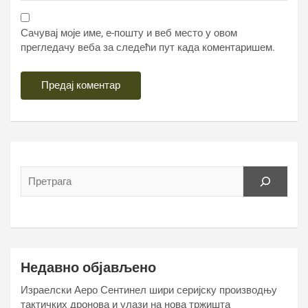
Сачувај моје име, е-пошту и веб место у овом
прегледачу веба за следећи пут када коментаришем.
Недавно објављено
Израелски Аеро Сентинел шири серијску производњу
тактичких дронова и улази на нова тржишта