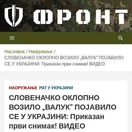
Скип
то
цонтент
Први војни канал у Србији
Телевизија ФРОНТ
Насловна
Наоружање
СЛОВЕНАЧКО ОКЛОПНО ВОЗИЛО „ВАЛУК“ ПОЈАВИЛО
СЕ У УКРАЈИНИ: Приказан први снимак! ВИДЕО
НАОРУЖАЊЕ
РАТ У УКРАЈИНИ
СЛОВЕНАЧКО ОКЛОПНО
ВОЗИЛО „ВАЛУК“ ПОЈАВИЛО
СЕ У УКРАЈИНИ: Приказан
први снимак! ВИДЕО