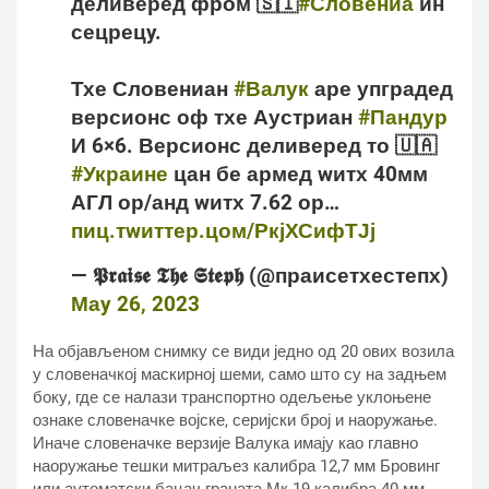
деливеред фром 🇸🇮
#Словениа
ин
сецрецy.
Тхе Словениан
#Валук
аре упградед
версионс оф тхе Аустриан
#Пандур
И 6×6. Версионс деливеред то 🇺🇦
#Украине
цан бе армед wитх 40мм
АГЛ ор/анд wитх 7.62 ор…
пиц.тwиттер.цом/РкјХСифТЈј
— 𝕻𝖗𝖆𝖎𝖘𝖊 𝕿𝖍𝖊 𝕾𝖙𝖊𝖕𝖍 (@праисетхестепх)
Маy 26, 2023
На објављеном снимку се види једно од 20 ових возила
у словеначкој маскирној шеми, само што су на задњем
боку, где се налази транспортно одељење уклоњене
ознаке словеначке војске, серијски број и наоружање.
Иначе словеначке верзије Валука имају као главно
наоружање тешки митраљез калибра 12,7 мм Бровинг