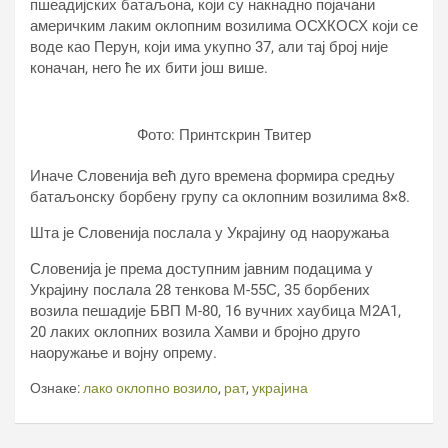
пшеадијских батаљона, који су накнадно појачани
америчким лаким оклопним возилима ОСХКОСХ који се
воде као Перун, који има укупно 37, али тај број није
коначан, него ће их бити још више.
Фото: Принтскрин Твитер
Иначе Словенија већ дуго времена формира средњу
батаљонску борбену групу са оклопним возилима 8×8.
Шта је Словенија послала у Украјину од наоружања
Словенија је према доступним јавним подацима у
Украјину послала 28 тенкова М-55С, 35 борбених
возила пешадије БВП М-80, 16 вучних хаубица М2А1,
20 лаких оклопних возила Хамви и бројно друго
наоружање и војну опрему.
Ознаке:
лако оклопно возило
,
рат
,
украјина