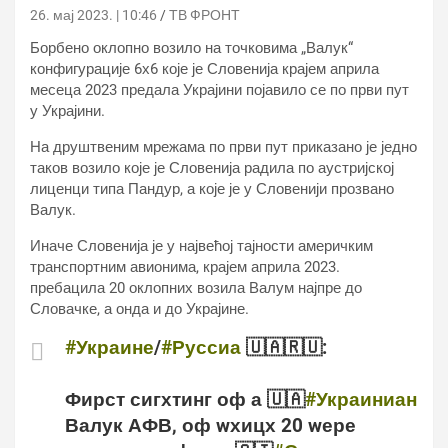
26. мај 2023. | 10:46
ТВ ФРОНТ
Борбено оклопно возило на точковима „Валук“
конфигурације 6х6 које је Словенија крајем априла
месеца 2023 предала Украјини појавило се по први пут
у Украјини.
На друштвеним мрежама по први пут приказано је једно
таков возило које је Словенија радила по аустријској
лиценци типа Пандур, а које је у Словенији прозвано
Валук.
Иначе Словенија је у највећој тајности америчким
транспортним авионима, крајем априла 2023.
пребацила 20 оклопних возила Валум најпре до
Словачке, а онда и до Украјине.
#Украине
/
#Руссиа
🇺🇦🇷🇺:
Фирст сигхтинг оф а 🇺🇦
#Украиниан
Валук АФВ, оф wхицх 20 wере