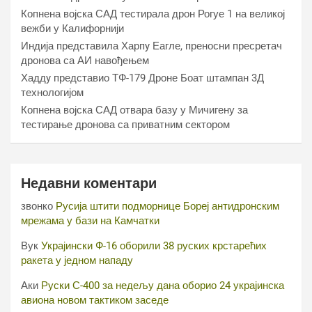
Копнена војска САД тестирала дрон Рогуе 1 на великој
вежби у Калифорнији
Индија представила Харпy Еагле, преносни пресретач
дронова са АИ навођењем
Хаддy представио ТФ-179 Дроне Боат штампан 3Д
технологијом
Копнена војска САД отвара базу у Мичигену за
тестирање дронова са приватним сектором
Недавни коментари
звонко
Русија штити подморнице Бореј антидронским
мрежама у бази на Камчатки
Вук
Украјински Ф-16 оборили 38 руских крстарећих
ракета у једном нападу
Аки
Руски С-400 за недељу дана оборио 24 украјинска
авиона новом тактиком заседе