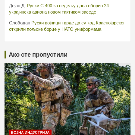
Дејан Д.
Руски С-400 за недељу дана оборио 24
украјинска авиона новом тактиком заседе
Слободан
Руски војници тврде да су код Краснојарског
открили пољске борце у НАТО униформама
Ако сте пропустили
ВОЈНА ИНДУСТРИЈА