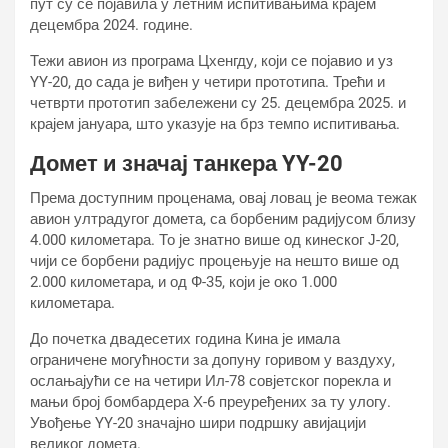
пут су се појавила у летним испитивањима крајем
децембра 2024. године.
Тежи авион из програма Цхенгду, који се појавио и уз
YY-20, до сада је виђен у четири прототипа. Трећи и
четврти прототип забележени су 25. децембра 2025. и
крајем јануара, што указује на брз темпо испитивања.
Домет и значај танкера YY-20
Према доступним проценама, овај ловац је веома тежак
авион ултрадугог домета, са борбеним радијусом близу
4.000 километара. То је знатно више од кинеског Ј-20,
чији се борбени радијус процењује на нешто више од
2.000 километара, и од Ф-35, који је око 1.000
километара.
До почетка двадесетих година Кина је имала
ограничене могућности за допуну горивом у ваздуху,
ослањајући се на четири Ил-78 совјетског порекла и
мањи број бомбардера Х-6 преуређених за ту улогу.
Увођење YY-20 значајно шири подршку авијацији
великог домета.