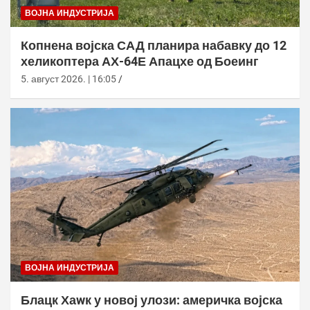
ВОЈНА ИНДУСТРИЈА
Копнена војска САД планира набавку до 12
хеликоптера АХ-64Е Апацхе од Боеинг
5. август 2026. | 16:05
ВОЈНА ИНДУСТРИЈА
Блацк Хаwк у новој улози: америчка војска