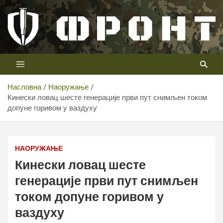
Скип
то
цонтент
Први војни канал у Србији
Телевизија ФРОНТ
Насловна
Наоружање
Кинески ловац шесте генерације први пут снимљен током
допуне горивом у ваздуху
Кинески ловац шесте генерације први пут снимљен
током допуне горивом у ваздуху
НАОРУЖАЊЕ
Кинески ловац шесте
генерације први пут снимљен
током допуне горивом у
ваздуху