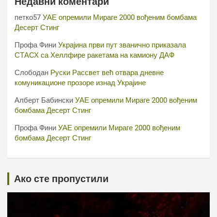
Недавни коментари
петко57
УАЕ опремили Мираге 2000 вођеним бомбама
Десерт Стинг
Профа Фини
Украјина први пут званично приказала
СТАСХ са Хеллфире ракетама на камиону ДАФ
Слободан
Руски Рассвет већ отвара дневне
комуникационе прозоре изнад Украјине
Алберт Бабински
УАЕ опремили Мираге 2000 вођеним
бомбама Десерт Стинг
Профа Фини
УАЕ опремили Мираге 2000 вођеним
бомбама Десерт Стинг
Ако сте пропустили