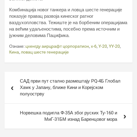
Комбинација новог танкера и ловца шесте генерације
показује правац развоја кинеског ратног
ваздухопловства. Тежиште је на борбеним операцијама
на већим удаљеностима, посебно према источним и
јужним деловима Пацифика.
Ознаке:
цхенгду аирцрафт цорпоратион
,
х-6
,
Y-20
,
YY-20
,
Кина
,
ловац шесте генерације
Кретање
САД први пут стално размештају РQ-4Б Глобал
чланка
Хаwк у Јапану, ближе Кини и Корејском
полуострву
Норвешка подигла Ф-35А због руских Ту-160 и
МиГ-31БМ изнад Баренцовог мора