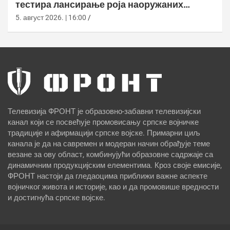
тестира лансирање роја наоружаних
дронова
5. август 2026. | 16:00
Телевизија ФРОНТ је образовно-забавни телевизијски
канал који се посвећује промовисању српске војничке
традиције и афирмацији српске војске. Примарни циљ
канала је да на савремен и модеран начин обрађује теме
везане за ову област, комбинујући образовне садржаје са
динамичним продукцијским елементима. Кроз своје емисије,
ФРОНТ настоји да гледаоцима приближи важне аспекте
војничког живота и историје, као и да промовише вредности
и достигнућа српске војске.