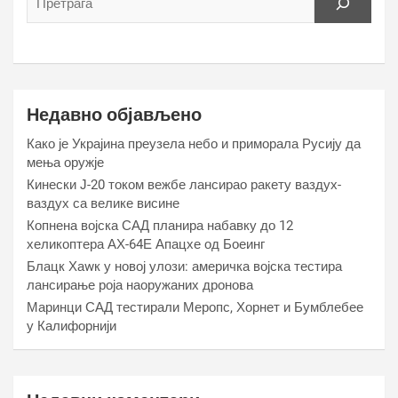
Недавно објављено
Како је Украјина преузела небо и приморала Русију да
мења оружје
Кинески Ј-20 током вежбе лансирао ракету ваздух-
ваздух са велике висине
Копнена војска САД планира набавку до 12
хеликоптера АХ-64Е Апацхе од Боеинг
Блацк Хаwк у новој улози: америчка војска тестира
лансирање роја наоружаних дронова
Маринци САД тестирали Меропс, Хорнет и Бумблебее
у Калифорнији