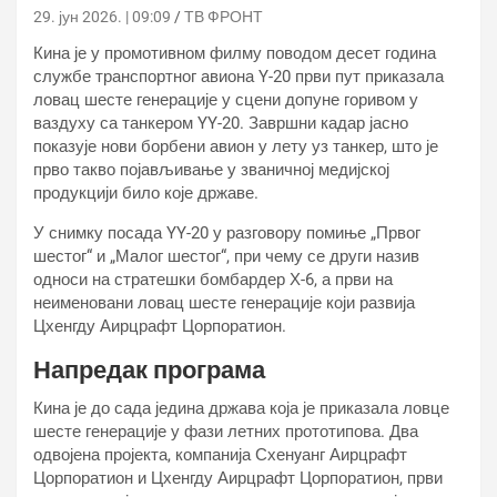
29. јун 2026. | 09:09
ТВ ФРОНТ
Кина је у промотивном филму поводом десет година
службе транспортног авиона Y-20 први пут приказала
ловац шесте генерације у сцени допуне горивом у
ваздуху са танкером YY-20. Завршни кадар јасно
показује нови борбени авион у лету уз танкер, што је
прво такво појављивање у званичној медијској
продукцији било које државе.
У снимку посада YY-20 у разговору помиње „Првог
шестог“ и „Малог шестог“, при чему се други назив
односи на стратешки бомбардер Х-6, а први на
неименовани ловац шесте генерације који развија
Цхенгду Аирцрафт Цорпоратион.
Напредак програма
Кина је до сада једина држава која је приказала ловце
шесте генерације у фази летних прототипова. Два
одвојена пројекта, компанија Схенyанг Аирцрафт
Цорпоратион и Цхенгду Аирцрафт Цорпоратион, први