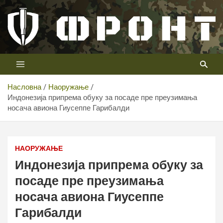
Скип
то
цонтент
Први војни канал у Србији
Телевизија ФРОНТ
Насловна
Наоружање
Индонезија припрема обуку за посаде пре преузимања
носача авиона Гиусеппе Гарибалди
Индонезија припрема обуку за носач пре преузимања
Гиусеппе Гарибалди
НАОРУЖАЊЕ
Индонезија припрема обуку за
посаде пре преузимања
носача авиона Гиусеппе
Гарибалди