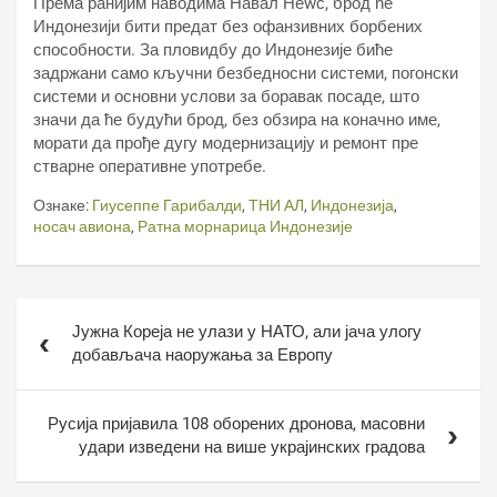
Према ранијим наводима Навал Неwс, брод ће
Индонезији бити предат без офанзивних борбених
способности. За пловидбу до Индонезије биће
задржани само кључни безбедносни системи, погонски
системи и основни услови за боравак посаде, што
значи да ће будући брод, без обзира на коначно име,
морати да прође дугу модернизацију и ремонт пре
стварне оперативне употребе.
Ознаке:
Гиусеппе Гарибалди
,
ТНИ АЛ
,
Индонезија
,
носач авиона
,
Ратна морнарица Индонезије
Кретање
Јужна Кореја не улази у НАТО, али јача улогу
чланка
добављача наоружања за Европу
Русија пријавила 108 оборених дронова, масовни
удари изведени на више украјинских градова