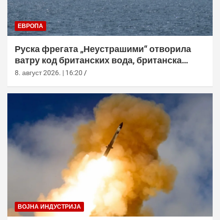
ЕВРОПА
Руска фрегата „Неустрашими“ отворила
ватру код британских вода, британска
морнарица појачала праћење
8. август 2026. | 16:20
ВОЈНА ИНДУСТРИЈА