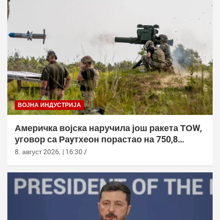
ВОЈНА ИНДУСТРИЈА
Америчка војска наручила још ракета ТОW,
уговор са Раyтхеон порастао на 750,8
милиона долара
8. август 2026. | 16:30