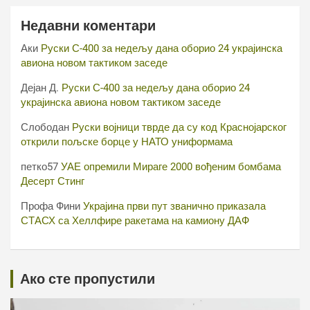
Недавни коментари
Аки
Руски С-400 за недељу дана оборио 24 украјинска
авиона новом тактиком заседе
Дејан Д.
Руски С-400 за недељу дана оборио 24
украјинска авиона новом тактиком заседе
Слободан
Руски војници тврде да су код Краснојарског
открили пољске борце у НАТО униформама
петко57
УАЕ опремили Мираге 2000 вођеним бомбама
Десерт Стинг
Профа Фини
Украјина први пут званично приказала
СТАСХ са Хеллфире ракетама на камиону ДАФ
Ако сте пропустили