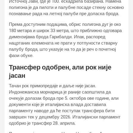
Источној Јави, где је 100. ескадрила базирана. Намена
полигона је да пилоти и палубне посаде стекну основно
познавање рада на летној палуби пре доласка брода.
Према доступним подацима, обрис полигона дуг је око
180 метара и широк 33 метра, што приближно одговара
димензијама брода Гарибалди. Ипак, распоред
нацртаних елемената не прати у потпуности стварну
палубу брода, што указује на то да је реч о почетној
фази обуке.
Трансфер одобрен, али рок није
јасан
Тачан рок примопредаје и даље није јасан.
Индонежанска морнарица је раније саопштила да
очекује долазак брода пре 5. октобра ове године, али
документи које је италијанска влада доставила
парламенту наводе да ће поступак трансфера бити
завршен тек у децембру 2026. Италијански парламент
одобрио је трансфер 28. априла.