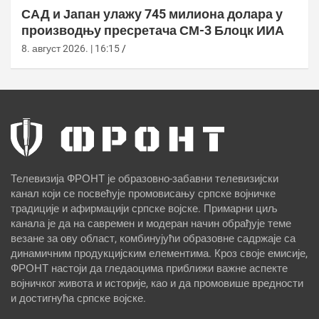
САД и Јапан улажу 745 милиона долара у
производњу пресретача СМ-3 Блоцк ИИА
8. август 2026. | 16:15
Телевизија ФРОНТ је образовно-забавни телевизијски
канал који се посвећује промовисању српске војничке
традиције и афирмацији српске војске. Примарни циљ
канала је да на савремен и модеран начин обрађује теме
везане за ову област, комбинујући образовне садржаје са
динамичним продукцијским елементима. Кроз своје емисије,
ФРОНТ настоји да гледаоцима приближи важне аспекте
војничког живота и историје, као и да промовише вредности
и достигнућа српске војске.