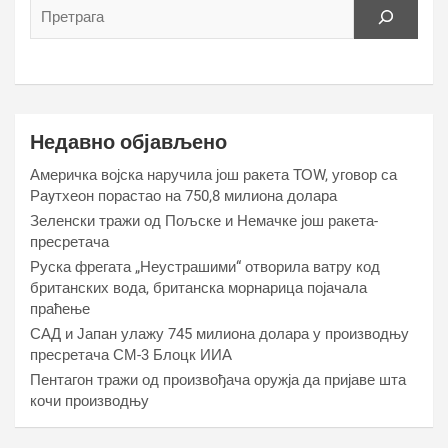
Недавно објављено
Америчка војска наручила још ракета ТОW, уговор са
Раyтхеон порастао на 750,8 милиона долара
Зеленски тражи од Пољске и Немачке још ракета-
пресретача
Руска фрегата „Неустрашими“ отворила ватру код
британских вода, британска морнарица појачала
праћење
САД и Јапан улажу 745 милиона долара у производњу
пресретача СМ-3 Блоцк ИИА
Пентагон тражи од произвођача оружја да пријаве шта
кочи производњу