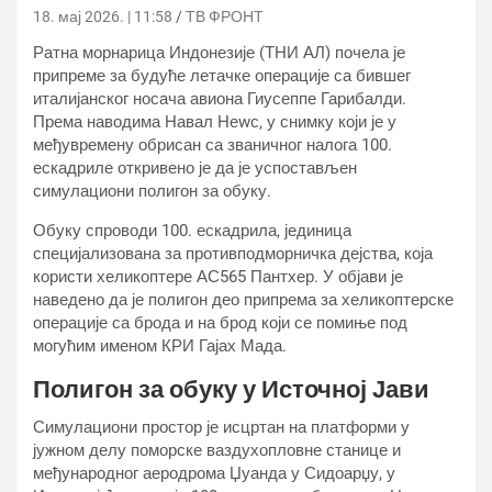
18. мај 2026. | 11:58
ТВ ФРОНТ
Ратна морнарица Индонезије (ТНИ АЛ) почела је
припреме за будуће летачке операције са бившег
италијанског носача авиона Гиусеппе Гарибалди.
Према наводима Навал Неwс, у снимку који је у
међувремену обрисан са званичног налога 100.
ескадриле откривено је да је успостављен
симулациони полигон за обуку.
Обуку спроводи 100. ескадрила, јединица
специјализована за противподморничка дејства, која
користи хеликоптере АС565 Пантхер. У објави је
наведено да је полигон део припрема за хеликоптерске
операције са брода и на брод који се помиње под
могућим именом КРИ Гајах Мада.
Полигон за обуку у Источној Јави
Симулациони простор је исцртан на платформи у
јужном делу поморске ваздухопловне станице и
међународног аеродрома Џуанда у Сидоарџу, у