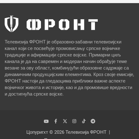
Телевизија ФРОНТ је образовно-забавни телевизијски
канал који се посвећује промовисању српске војничке
традиције и афирмацији српске војске. Примарни циљ
канала је да на савремен и модеран начин обрађује теме
везане за ову област, комбинујући образовне садржаје са
динамичним продукцијским елементима. Кроз своје емисије,
ФРОНТ настоји да гледаоцима приближи важне аспекте
војничког живота и историје, као и да промовише вредности
и достигнућа српске војске.
Цопyригхт © 2026
Телевизија ФРОНТ