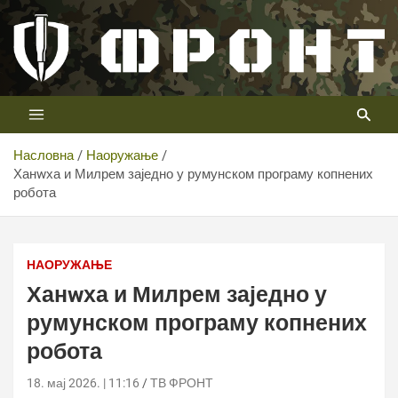
Скип
то
цонтент
Први војни канал у Србији
Телевизија ФРОНТ
Насловна
Наоружање
Ханwха и Милрем заједно у румунском програму копнених
робота
Ханwха и Милрем заједно у румунском програму
копнених робота
НАОРУЖАЊЕ
Ханwха и Милрем заједно у
румунском програму копнених
робота
18. мај 2026. | 11:16
ТВ ФРОНТ