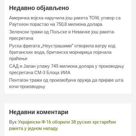
Недавно објављено
Америчка војска наручила још ракета ТОW, уговор са
Раyтхеон порастао на 750,8 милиона долара
Зеленски тражи од Пољске и Немачке још ракета-
пресретача
Руска фрегата „Неустрашими“ отворила ватру код
британских вода, британска морнарица појачала
праћење
САД и Јапан улажу 745 милиона долара у производњу
пресретача СМ-3 Блоцк ИИА
Пентагон тражи од произвођача оружја да пријаве шта
кочи производњу
Недавни коментари
Вук
Украјински Ф-16 оборили 38 руских крстарећих
ракета у једном нападу