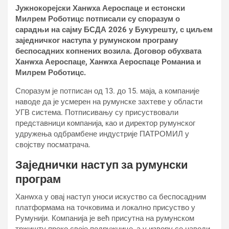
Јужнокорејски Ханwха Аероспаце и естонски
Милрем Роботицс потписали су споразум о
сарадњи на сајму БСДА 2026 у Букурешту, с циљем
заједничког наступа у румунском програму
беспосадних копнених возила. Договор обухвата
Ханwха Аероспаце, Ханwха Аероспаце Романиа и
Милрем Роботицс.
Споразум је потписан од 13. до 15. маја, а компаније
наводе да је усмерен на румунске захтеве у области
УГВ система. Потписивању су присуствовали
представници компанија, као и директор румунског
удружења одбрамбене индустрије ПАТРОМИЛ у
својству посматрача.
Заједнички наступ за румунски
програм
Ханwха у овај наступ уноси искуство са беспосадним
платформама на точковима и локално присуство у
Румунији. Компанија је већ присутна на румунском