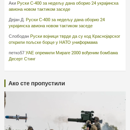
Аки
Руски С-400 за недељу дана оборио 24 украјинска
авиона новом тактиком заседе
Дејан Д.
Руски С-400 за недељу дана оборио 24
украјинска авиона новом тактиком заседе
Слободан
Руски војници тврде да су код Краснојарског
открили пољске борце у НАТО униформама
петко57
УАЕ опремили Мираге 2000 вођеним бомбама
Десерт Стинг
Ако сте пропустили