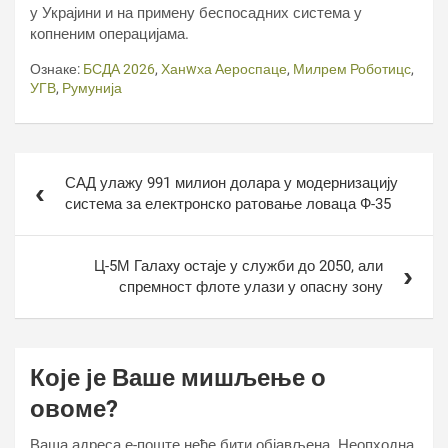
у Украјини и на примену беспосадних система у
копненим операцијама.
Ознаке:
БСДА 2026
,
Ханwха Аероспаце
,
Милрем Роботицс
,
УГВ
,
Румунија
Кретање
САД улажу 991 милион долара у модернизацију
чланка
система за електронско ратовање ловаца Ф-35
Ц-5М Галаxy остаје у служби до 2050, али
спремност флоте улази у опасну зону
Које је Ваше мишљење о
овоме?
Ваша адреса е-поште неће бити објављена.
Неопходна