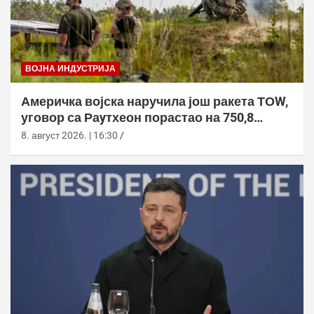
ВОЈНА ИНДУСТРИЈА
Америчка војска наручила још ракета ТОW,
уговор са Раyтхеон порастао на 750,8
милиона долара
8. август 2026. | 16:30