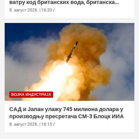
ватру код британских вода, британска
морнарица појачала праћење
8. август 2026. | 16:20
ВОЈНА ИНДУСТРИЈА
САД и Јапан улажу 745 милиона долара у
производњу пресретача СМ-3 Блоцк ИИА
8. август 2026. | 16:15