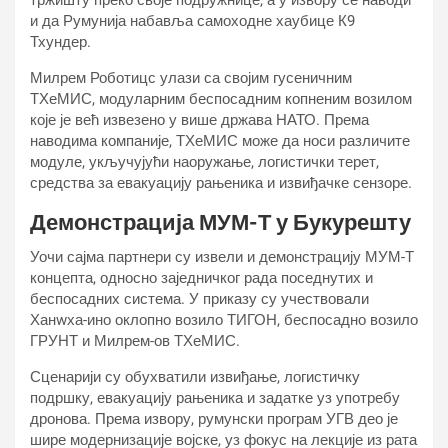
тржишту преко своје подружнице, а у извору се наводи
и да Румунија набавља самоходне хаубице К9
Тхундер.
Милрем Роботицс улази са својим гусеничним
ТХеМИС, модуларним беспосадним копненим возилом
које је већ извезено у више држава НАТО. Према
наводима компаније, ТХеМИС може да носи различите
модуле, укључујући наоружање, логистички терет,
средства за евакуацију рањеника и извиђачке сензоре.
Демонстрација МУМ-Т у Букурешту
Уочи сајма партнери су извели и демонстрацију МУМ-Т
концепта, односно заједничког рада поседнутих и
беспосадних система. У приказу су учествовали
Ханwха-ино оклопно возило ТИГОН, беспосадно возило
ГРУНТ и Милрем-ов ТХеМИС.
Сценарији су обухватили извиђање, логистичку
подршку, евакуацију рањеника и задатке уз употребу
дронова. Према извору, румунски програм УГВ део је
шире модернизације војске, уз фокус на лекције из рата