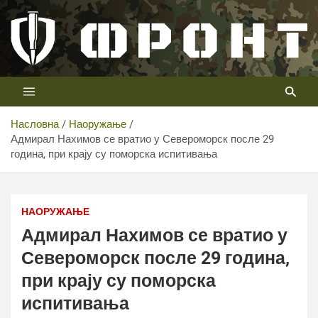
Скип
то
цонтент
Први војни канал у Србији
Телевизија ФРОНТ
Насловна
Наоружање
Адмирал Нахимов се вратио у Североморск после 29
година, при крају су поморска испитивања
Адмирал Нахимов се вратио у Североморск после 29
година, при крају су поморска испитивања
НАОРУЖАЊЕ
Адмирал Нахимов се вратио у
Североморск после 29 година,
при крају су поморска
испитивања