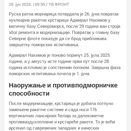
28. јун 2026. | 09:59
ТВ ФРОНТ
Руска ратна морнарица потврдила је 26. јуна повратак
нуклеарне ракетне крстарице Адмирал Нахимов у
матичну базу Североморск, после 29 година ван строја
због ремонта и модернизације. Повратак у главну базу
Северне флоте показује да се брод приближава
завршетку поморских испитивања.
Адмирал Нахимов је поново поринут 25. јула 2025.
године, а у августу исте године први пут после 28
година испловио је сопственим погоном. Завршна фаза
поморских испитивања почела је 1. јуна.
Наоружање и противподморничке
способности
После модернизације, крстарица је добила потпуно
замењене ракетне системе и сада носи 176
вертикалних лансирних ћелија за далекометне
противваздухопловне и крстареће ракете. То је већи
арсенал од савремених западних и кинеских