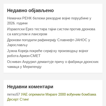
Недавно објављено
Немачки РЕНК бележи рекордне војне поруџбине у
2026. години
Израелски Ерез тестира тајни систем против дронова
са капсулом и лансером
Дронови погодили рафинерију Славнефт-ЈАНОС у
Јарослављу
Јужна Кореја покреће серијску производњу војног
робота Арион-СМЕТ
Оснивач Андурил демантује причу о фабрици дронских
чамаца у Мериленду
Недавни коментари
петко57
УАЕ опремили Мираге 2000 вођеним бомбама
Десерт Стинг