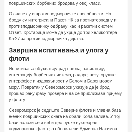
површинских борбених бродова у овој класи.
Ојачане су и противподморничке способности. На
броду су интегрисани Пакет-НК за противторпедну и
противподморничку одбрану, као и ракетни систем
Ответ. Крстарица може да укрца до три хеликоптера
Ка-27 за противподморничка дејства.
Завршна испитивања и улога у
флоти
Испитивања обухватају рад погона, навигацију,
интеграцију борбених система, радаре, везу, оружне
интерфејсе и издржљивост у Белом и Баренцовом
мору. Повратак у Североморск указује да је брод
прошао рану фазу провера и да се приближава пријему
у флоту.
Североморск је седиште Северне флоте и главна база
њених површинских снага на обали Кола залива. У тој
бази налази се и већи део руске нуклеарне
подморничке флоте, а обновљени Адмирал Нахимов