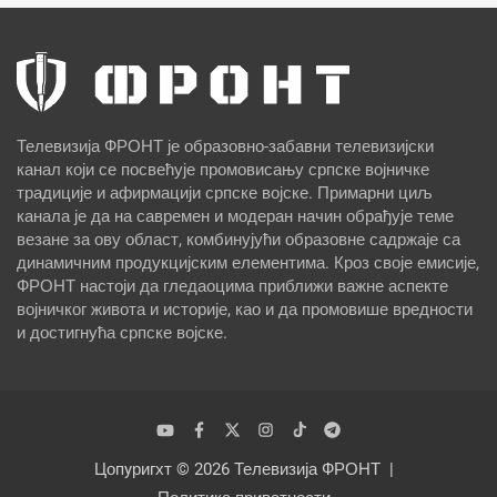
Телевизија ФРОНТ је образовно-забавни телевизијски
канал који се посвећује промовисању српске војничке
традиције и афирмацији српске војске. Примарни циљ
канала је да на савремен и модеран начин обрађује теме
везане за ову област, комбинујући образовне садржаје са
динамичним продукцијским елементима. Кроз своје емисије,
ФРОНТ настоји да гледаоцима приближи важне аспекте
војничког живота и историје, као и да промовише вредности
и достигнућа српске војске.
Цопyригхт © 2026
Телевизија ФРОНТ