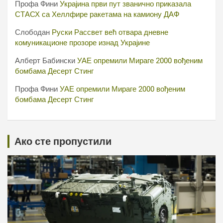
Профа Фини
Украјина први пут званично приказала
СТАСХ са Хеллфире ракетама на камиону ДАФ
Слободан
Руски Рассвет већ отвара дневне
комуникационе прозоре изнад Украјине
Алберт Бабински
УАЕ опремили Мираге 2000 вођеним
бомбама Десерт Стинг
Профа Фини
УАЕ опремили Мираге 2000 вођеним
бомбама Десерт Стинг
Ако сте пропустили