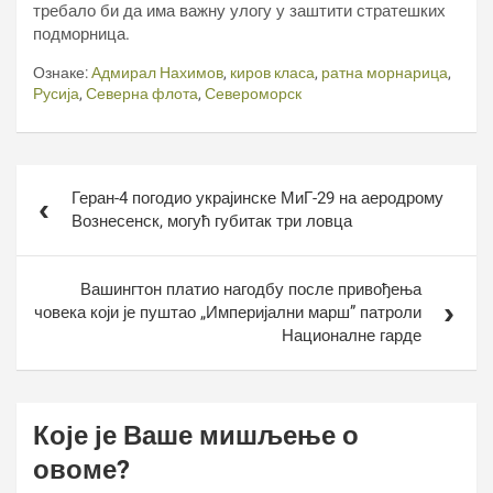
требало би да има важну улогу у заштити стратешких
подморница.
Ознаке:
Адмирал Нахимов
,
киров класа
,
ратна морнарица
,
Русија
,
Северна флота
,
Североморск
Кретање
Геран-4 погодио украјинске МиГ-29 на аеродрому
чланка
Вознесенск, могућ губитак три ловца
Вашингтон платио нагодбу после привођења
човека који је пуштао „Империјални марш” патроли
Националне гарде
Које је Ваше мишљење о
овоме?