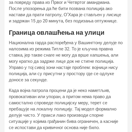
за повреду права из Првог и Четвртог амандмана.
После упозорења да ће бити позвана полиција ако
настави да прати патролу, О’Хара је стављен у лисице
и задржан 15 до 20 минута, без подизања оптужнице.
Граница овлашћења на улици
Национална гарда распоређена у Вашингтону делује по
налозима из режима Титле 32. То је кључна правна
ставка, јер такве снаге не могу да врше хапшења, али
могу кратко да задрже лице док не стигне полиција.
Управо у тој сивој зони настаје проблем: војници нису
полиција, али су присутни у простору где се одлуке
доносе за секунде.
Када војна патрола процени да је неко наметљив,
провокативан или упоран, а притом нема право да
самостално спроведе полицијску меру, терет се
пребацује на локалну полицију. Тај модел формално
делује чисто. У пракси лако производи спорне
ситуације у којима грађанин бива ограничен, а касније
се испостави да кривичног основа није било.