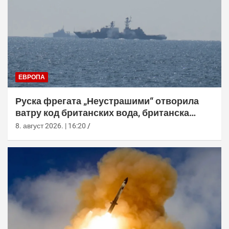
ЕВРОПА
Руска фрегата „Неустрашими“ отворила
ватру код британских вода, британска
морнарица појачала праћење
8. август 2026. | 16:20