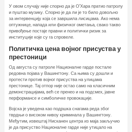
У овом случају није спорно да је О’Хара пратио патролу
и пуштао музику. Спорно је да ли је то било довољно
за интервенцију која се завршила лисицама. Ако нема
оптужнице, напада или физичког ометања, свако такво
привођење постаје правни и политички ризик за
институције које су га спровеле.
Политичка цена војног присуства у
престоници
Од августа су патроле Националне гарде постале
редовна појава у Вашингтону. Са њима су дошли и
протести против војног присуства на улицама
престонице. Тај отпор није остао само на класичним
демонстрацијама, већ се пренео и на подсмех, јавне
перформансе и симболичке провокације.
Војска је уведена као подршка снагама реда због
тврдњи о високом нивоу криминала у Вашингтону.
Међутим, извештај Нисканен центра из маја закључио
је да присуство Националне гарде није утицало на