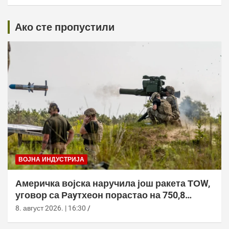
Ако сте пропустили
ВОЈНА ИНДУСТРИЈА
Америчка војска наручила још ракета ТОW,
уговор са Раyтхеон порастао на 750,8
милиона долара
8. август 2026. | 16:30