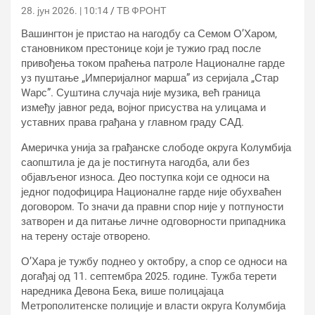
28. јун 2026. | 10:14
ТВ ФРОНТ
Вашингтон је пристао на нагодбу са Семом О’Харом,
становником престонице који је тужио град после
привођења током праћења патроле Националне гарде
уз пуштање „Империјалног марша” из серијала „Стар
Wарс”. Суштина случаја није музика, већ граница
између јавног реда, војног присуства на улицама и
уставних права грађана у главном граду САД.
Америчка унија за грађанске слободе округа Колумбија
саопштила је да је постигнута нагодба, али без
објављеног износа. Део поступка који се односи на
једног подофицира Националне гарде није обухваћен
договором. То значи да правни спор није у потпуности
затворен и да питање личне одговорности припадника
на терену остаје отворено.
О’Хара је тужбу поднео у октобру, а спор се односи на
догађај од 11. септембра 2025. године. Тужба терети
наредника Девона Бека, више полицајаца
Метрополитенске полиције и власти округа Колумбија