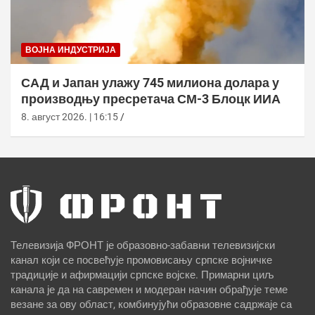
ВОЈНА ИНДУСТРИЈА
САД и Јапан улажу 745 милиона долара у
производњу пресретача СМ-3 Блоцк ИИА
8. август 2026. | 16:15
Телевизија ФРОНТ је образовно-забавни телевизијски
канал који се посвећује промовисању српске војничке
традиције и афирмацији српске војске. Примарни циљ
канала је да на савремен и модеран начин обрађује теме
везане за ову област, комбинујући образовне садржаје са