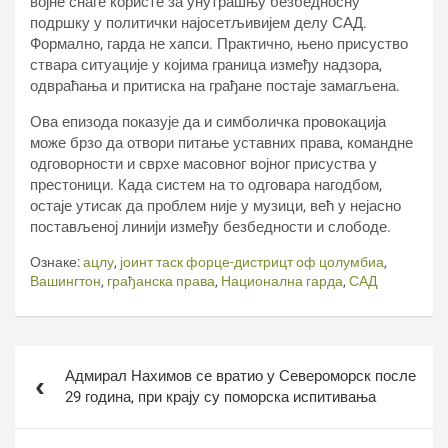
војне снаге користе за унутрашњу безбедносну
подршку у политички најосетљивијем делу САД.
Формално, гарда не хапси. Практично, њено присуство
ствара ситуације у којима граница између надзора,
одвраћања и притиска на грађане постаје замагљена.
Ова епизода показује да и симболичка провокација
може брзо да отвори питање уставних права, командне
одговорности и сврхе масовног војног присуства у
престоници. Када систем на то одговара нагодбом,
остаје утисак да проблем није у музици, већ у нејасно
постављеној линији између безбедности и слободе.
Ознаке:
ацлу
,
јоинт таск форце-дистрицт оф цолумбиа
,
Вашингтон
,
грађанска права
,
Национална гарда
,
САД
Кретање
Адмирал Нахимов се вратио у Североморск после
чланка
29 година, при крају су поморска испитивања