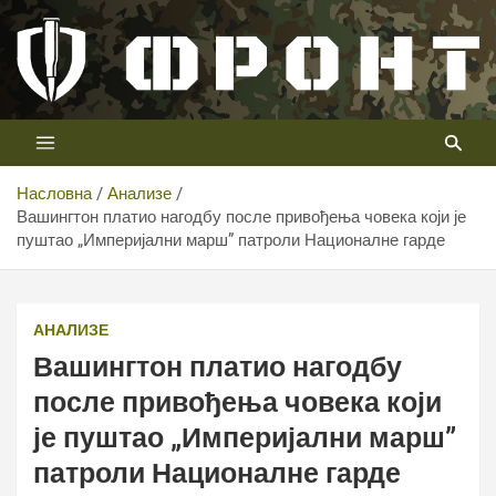
Скип
то
цонтент
Први војни канал у Србији
Телевизија ФРОНТ
Насловна
Анализе
Вашингтон платио нагодбу после привођења човека који је
Вашингтон платио нагодбу после привођења човека
пуштао „Империјални марш” патроли Националне гарде
који је пуштао „Империјални марш” патроли
Националне гарде
АНАЛИЗЕ
Вашингтон платио нагодбу
после привођења човека који
је пуштао „Империјални марш”
патроли Националне гарде