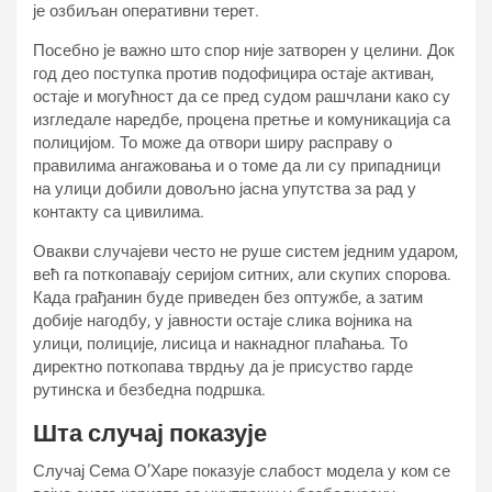
је озбиљан оперативни терет.
Посебно је важно што спор није затворен у целини. Док
год део поступка против подофицира остаје активан,
остаје и могућност да се пред судом рашчлани како су
изгледале наредбе, процена претње и комуникација са
полицијом. То може да отвори ширу расправу о
правилима ангажовања и о томе да ли су припадници
на улици добили довољно јасна упутства за рад у
контакту са цивилима.
Овакви случајеви често не руше систем једним ударом,
већ га поткопавају серијом ситних, али скупих спорова.
Када грађанин буде приведен без оптужбе, а затим
добије нагодбу, у јавности остаје слика војника на
улици, полиције, лисица и накнадног плаћања. То
директно поткопава тврдњу да је присуство гарде
рутинска и безбедна подршка.
Шта случај показује
Случај Сема О’Харе показује слабост модела у ком се