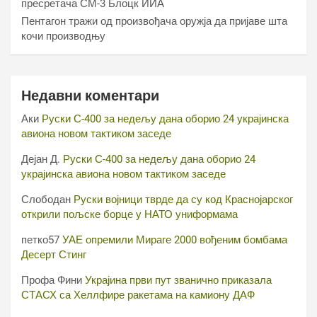
пресретача СМ-3 Блоцк ИИА
Пентагон тражи од произвођача оружја да пријаве шта
кочи производњу
Недавни коментари
Аки
Руски С-400 за недељу дана оборио 24 украјинска
авиона новом тактиком заседе
Дејан Д.
Руски С-400 за недељу дана оборио 24
украјинска авиона новом тактиком заседе
Слободан
Руски војници тврде да су код Краснојарског
открили пољске борце у НАТО униформама
петко57
УАЕ опремили Мираге 2000 вођеним бомбама
Десерт Стинг
Профа Фини
Украјина први пут званично приказала
СТАСХ са Хеллфире ракетама на камиону ДАФ