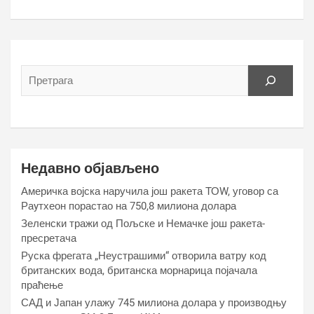
Недавно објављено
Америчка војска наручила још ракета ТОW, уговор са
Раyтхеон порастао на 750,8 милиона долара
Зеленски тражи од Пољске и Немачке још ракета-
пресретача
Руска фрегата „Неустрашими“ отворила ватру код
британских вода, британска морнарица појачала
праћење
САД и Јапан улажу 745 милиона долара у производњу