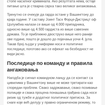
стопе насилног криминала. Ако резултата нема, остаје
питање шта је стварна сврха тако великог ангажовања.
Тренутно се очекује да гарда остане у Вашингтону до
краја године. У саставу Јоинт Таск Форце-Дистрицт оф
Цолумбиа налази се више од 4.000 припадника,
односно више од 4.500 гардиста из више савезних
држава. То је приближно двоструко више него раније
ове године, пошто је дошло до појачања уочи 4. јула.
Такав број људи у униформи носи и политичке
последице, поготово ако се ефекат на безбедност не
види јасно.
Последице по команду и правила
ангажовања
Нагодба је сигнал командном ланцу да се контакт са
цивилима у Вашингтону више не може третирати као
споредан проблем. Свако задржавање, свако позивање
полиције и свака процена понашања грађана сада носе
ризик од тужбе и додатног политичког притиска. За
снаге које већ делују у правно ограниченом режиму, то