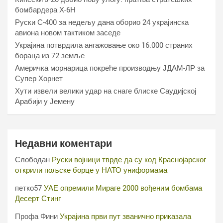
бомбардера Х-6Н
Руски С-400 за недељу дана оборио 24 украјинска
авиона новом тактиком заседе
Украјина потврдила ангажовање око 16.000 страних
бораца из 72 земље
Америчка морнарица покреће производњу ЈДАМ-ЛР за
Супер Хорнет
Хути извели велики удар на снаге блиске Саудијској
Арабији у Јемену
Недавни коментари
Слободан
Руски војници тврде да су код Краснојарског
открили пољске борце у НАТО униформама
петко57
УАЕ опремили Мираге 2000 вођеним бомбама
Десерт Стинг
Профа Фини
Украјина први пут званично приказала