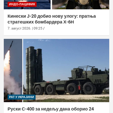
ИНДО-ПАЦИФИК
Кинески Ј-20 добио нову улогу: пратња
стратешких бомбардера Х-6Н
7. август 2026. | 09:25
РАТ У УКРАЈИНИ
Руски С-400 за недељу дана оборио 24