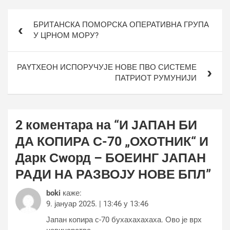
Кретање
БРИТАНСКА ПОМОРСКА ОПЕРАТИВНА ГРУПА
чланка
У ЦРНОМ МОРУ?
РАYТХЕОН ИСПОРУЧУЈЕ НОВЕ ПВО СИСТЕМЕ
ПАТРИОТ РУМУНИЈИ
2 коментара на “
И ЈАПАН БИ
ДА КОПИРА С-70 „ОХОТНИК“ И
Дарк Сwорд – БОЕИНГ ЈАПАН
РАДИ НА РАЗВОЈУ НОВЕ БПЛ
”
boki
каже:
9. јануар 2025. | 13:46 у 13:46
Јапан копира с-70 бухахахахаха. Ово је врх