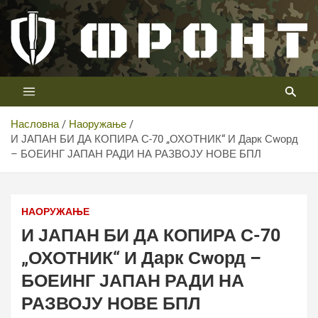
Скип
то
цонтент
Први војни канал у Србији
Телевизија ФРОНТ
Насловна
Наоружање
И ЈАПАН БИ ДА КОПИРА С-70 „ОХОТНИК“ И Дарк Сwорд
– БОЕИНГ ЈАПАН РАДИ НА РАЗВОЈУ НОВЕ БПЛ
НАОРУЖАЊЕ
И ЈАПАН БИ ДА КОПИРА С-70
„ОХОТНИК“ И Дарк Сwорд –
БОЕИНГ ЈАПАН РАДИ НА
РАЗВОЈУ НОВЕ БПЛ