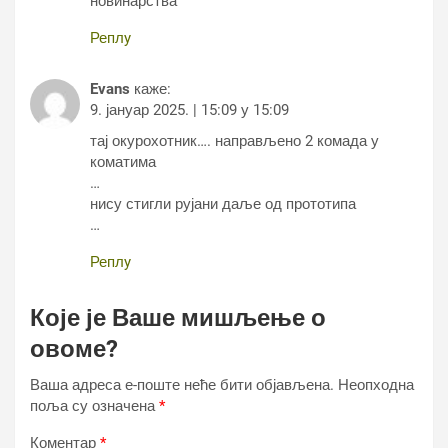
новинарства
Реплy
Evans
каже:
9. јануар 2025. | 15:09 у 15:09
тај окурохотник…. направљено 2 комада у
коматима
…
нису стигли рујани даље од прототипа
…
Реплy
Које је Ваше мишљење о
овоме?
Ваша адреса е-поште неће бити објављена.
Неопходна
поља су означена
*
Коментар
*