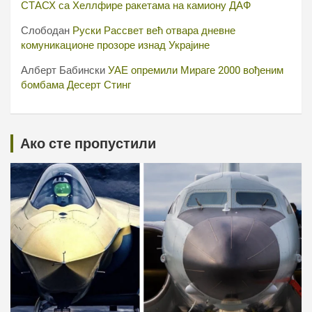
СТАСХ са Хеллфире ракетама на камиону ДАФ
Слободан
Руски Рассвет већ отвара дневне
комуникационе прозоре изнад Украјине
Алберт Бабински
УАЕ опремили Мираге 2000 вођеним
бомбама Десерт Стинг
Ако сте пропустили