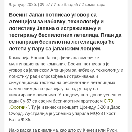
9. јануар 2025. | 09:57
Игор Владић
2 коментара
Боеинг Јапан потписао уговор са
Агенцијом за набавку, технологију и
логистику Јапана о истраживању и
тестирању беспилотних летелица. План да
се направи беспилотна летелица која ће
летети у пару са јапанским ловцем.
Компанија Боеинг Јапан, филијала америчке
мултинационалне компаније Боеинг, потписала је
уговор са јапанском Агенцијом за набавку, технологију и
логистику ради спровођења истраживања и
симулационих тестова на беспилотним летелицама
намењеним да се развијају за рад у пару са
пилотираним авионима. У тандему нпр. данас успешно
ради Су-57 са својим беспилотним пратиоцем
С-70
„Охотник“
. Ту је и кинески концепт Цхенгду Ј-20 и Дарк
Сwорд. Аустралија је успешно упарила МQ-28 Гхост
Бат и Ф-35.
Иако каска за ривалима, као што су Кинези или Руси,