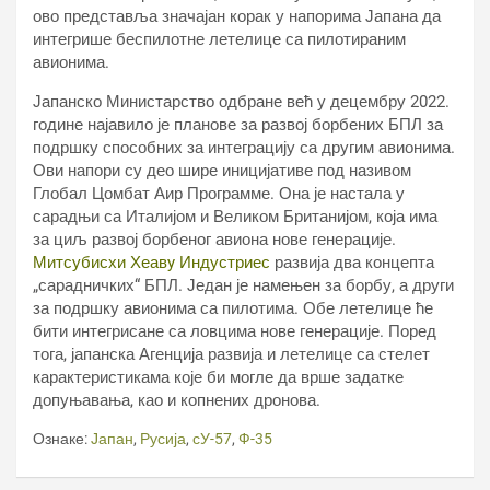
ово представља значајан корак у напорима Јапана да
интегрише беспилотне летелице са пилотираним
авионима.
Јапанско Министарство одбране већ у децембру 2022.
године најавило је планове за развој борбених БПЛ за
подршку способних за интеграцију са другим авионима.
Ови напори су део шире иницијативе под називом
Глобал Цомбат Аир Программе. Она је настала у
сарадњи са Италијом и Великом Британијом, која има
за циљ развој борбеног авиона нове генерације.
Митсубисхи Хеавy Индустриес
развија два концепта
„сарадничких“ БПЛ. Један је намењен за борбу, а други
за подршку авионима са пилотима. Обе летелице ће
бити интегрисане са ловцима нове генерације. Поред
тога, јапанска Агенција развија и летелице са стелет
карактеристикама које би могле да врше задатке
допуњавања, као и копнених дронова.
Ознаке:
Јапан
,
Русија
,
сУ-57
,
Ф-35