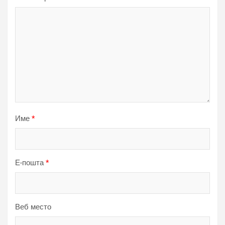
Име
*
Е-пошта
*
Веб место