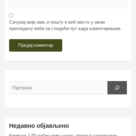
Сачувај моје име, е-пошту и веб место у овом
прегледачу веба за следећи пут када коментаришем.
Недавно објављено
Кинески Ј-20 добио нову улогу: пратња стратешких