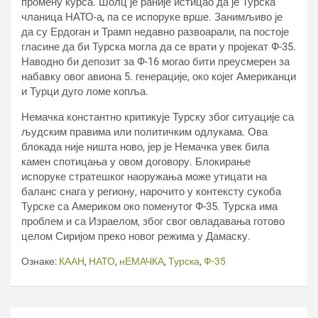
промену курса. Шолц је раније истицао да је Турска
чланица НАТО-а, па се испоруке врше. Занимљиво је
да су Ердоган и Трамп недавно развоарали, па постоје
гласине да би Турска могла да се врати у пројекат Ф-35.
Наводно би депозит за Ф-16 могао бити преусмерен за
набавку овог авиона 5. генерације, око којег Американци
и Турци дуго ломе копља.
Немачка константно критикује Турску због ситуације са
људским правима или политичким одлукама. Ова
блокада није ништа ново, јер је Немачка увек била
камен спотицања у овом договору. Блокирање
испоруке стратешког наоружања може утицати на
баланс снага у региону, нарочито у контексту сукоба
Турске са Америком око поменутог Ф-35. Турска има
проблем и са Израелом, због свог овладавања готово
целом Сиријом преко новог режима у Дамаску.
Ознаке:
КААН
,
НАТО
,
нЕМАЧКА
,
Турска
,
Ф-35
Кретање