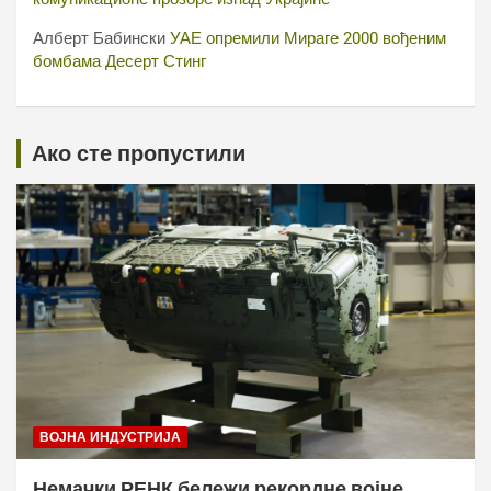
Алберт Бабински
УАЕ опремили Мираге 2000 вођеним
бомбама Десерт Стинг
Ако сте пропустили
ВОЈНА ИНДУСТРИЈА
Немачки РЕНК бележи рекордне војне