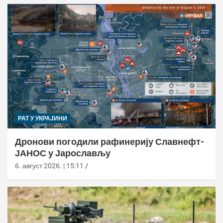
РАТ У УКРАЈИНИ
Дронови погодили рафинерију Славнефт-
ЈАНОС у Јарослављу
6. август 2026. | 15:11