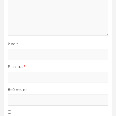
Име
*
Е-пошта
*
Веб место