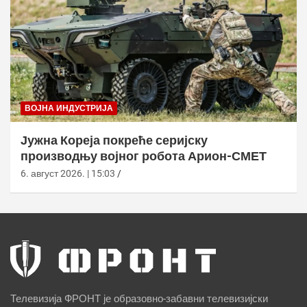
ВОЈНА ИНДУСТРИЈА
Јужна Кореја покреће серијску
производњу војног робота Арион-СМЕТ
6. август 2026. | 15:03
Телевизија ФРОНТ је образовно-забавни телевизијски