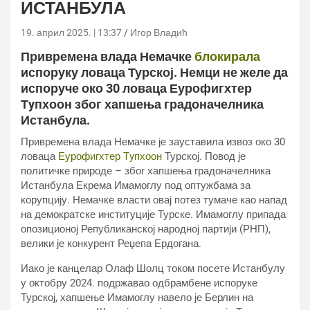
ИСТАНБУЛА
19. април 2025. | 13:37
Игор Владић
Привремена влада Немачке
блокирала
испоруку ловаца Турској. Немци не желе да
испоруче око 30 ловаца Еурофигхтер
Тyпхоон због хапшења градоначелника
Истанбула.
Привремена влада Немачке је зауставила извоз око 30
ловаца
Еурофигхтер Тyпхоон
Турској. Повод је
политичке природе – због хапшења градоначелника
Истанбула Екрема Имамоглу под оптужбама за
корупцију. Немачке власти овај потез тумаче као напад
на демократске институције Турске. Имамоглу припада
опозиционој Републиканској народној партији (РНП),
велики је конкурент Реџепа Ердогана.
Иако је канцелар Олаф Шолц током посете Истанбулу
у октобру 2024. подржавао одбрамбене испоруке
Турској, хапшење Имамоглу навело је Берлин на