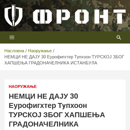
Скип
то
цонтент
Први војни канал у Србији
Телевизија ФРОНТ
Насловна
Наоружање
НЕМЦИ НЕ ДАЈУ 30 Еурофигхтер Тyпхоон ТУРСКОЈ ЗБОГ
ХАПШЕЊА ГРАДОНАЧЕЛНИКА ИСТАНБУЛА
НАОРУЖАЊЕ
НЕМЦИ НЕ ДАЈУ 30
Еурофигхтер Тyпхоон
ТУРСКОЈ ЗБОГ ХАПШЕЊА
ГРАДОНАЧЕЛНИКА