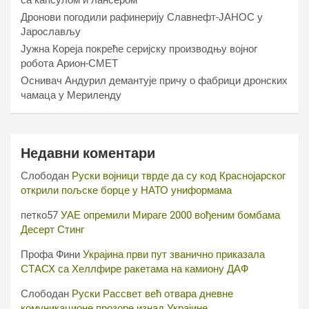
са капсулом и лансером
Дронови погодили рафинерију Славнефт-ЈАНОС у
Јарослављу
Јужна Кореја покреће серијску производњу војног
робота Арион-СМЕТ
Оснивач Андурил демантује причу о фабрици дронских
чамаца у Мериленду
Недавни коментари
Слободан
Руски војници тврде да су код Краснојарског
открили пољске борце у НАТО униформама
петко57
УАЕ опремили Мираге 2000 вођеним бомбама
Десерт Стинг
Профа Фини
Украјина први пут званично приказала
СТАСХ са Хеллфире ракетама на камиону ДАФ
Слободан
Руски Рассвет већ отвара дневне
комуникационе прозоре изнад Украјине