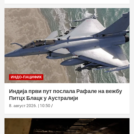
ИНДО-ПАЦИФИК
Индија први пут послала Рафале на вежбу
Питцх Блацк у Аустралији
8. август 2026. | 10:50