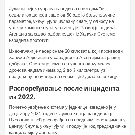
Јужнокорејска управа наводи да нови домаћи
осцилатор доноси више од 50 одсто боље кључне
параметре, укључујући излазну снагу, у односу на
увозну компоненту коју замењује. Развој је водила
Агенција за развој одбране, док је Ханwха Сyстемс
израдила прототип.
Цхеонгwанг је ласер снаге 20 киловата, који производи
Ханwха Аероспаце у сарадњи са Агенцијом за развој
одбране. Систем је намењен уништавању малих
дронова на даљинама од 2 до 3 километра, уз
процењену цену дејства од око 1,50 долара по хицу.
Распоређивање после инцидента
из 2022.
Почетно увођење система у јединице изведено је у
децембру 2024. године. Јужна Кореја наводи да је
Цхеонгwанг већ распоређен на предњим положајима и у
центру Сеула, укључујући и подручје код председничке
канцеларије у Јонгсану.