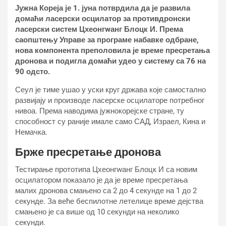
Јужна Кореја је 1. јуна потврдила да је развила
домаћи ласерски осцилатор за противдронски
ласерски систем Цхеонгwанг Блоцк И. Према
саопштењу Управе за програме набавке одбране,
нова компонента преполовила је време пресретања
дронова и подигла домаћи удео у систему са 76 на
90 одсто.
Сеул је тиме ушао у уски круг држава које самостално
развијају и производе ласерске осцилаторе потребног
нивоа. Према наводима јужнокорејске стране, ту
способност су раније имале само САД, Израел, Кина и
Немачка.
Брже пресретање дронова
Тестирање прототипа Цхеонгwанг Блоцк И са новим
осцилатором показало је да је време пресретања
малих дронова смањено са 2 до 4 секунде на 1 до 2
секунде. За веће беспилотне летелице време дејства
смањено је са више од 10 секунди на неколико
секунди.