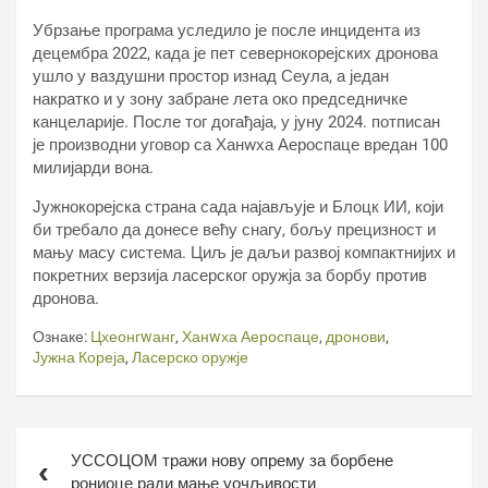
Убрзање програма уследило је после инцидента из
децембра 2022, када је пет севернокорејских дронова
ушло у ваздушни простор изнад Сеула, а један
накратко и у зону забране лета око председничке
канцеларије. После тог догађаја, у јуну 2024. потписан
је производни уговор са Ханwха Аероспаце вредан 100
милијарди вона.
Јужнокорејска страна сада најављује и Блоцк ИИ, који
би требало да донесе већу снагу, бољу прецизност и
мању масу система. Циљ је даљи развој компактнијих и
покретних верзија ласерског оружја за борбу против
дронова.
Ознаке:
Цхеонгwанг
,
Ханwха Аероспаце
,
дронови
,
Јужна Кореја
,
Ласерско оружје
Кретање
УССОЦОМ тражи нову опрему за борбене
чланка
рониоце ради мање уочљивости