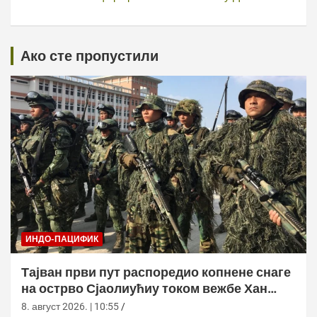
Ако сте пропустили
ИНДО-ПАЦИФИК
Тајван први пут распоредио копнене снаге
на острво Сјаолиућиу током вежбе Хан
Куанг 42
8. август 2026. | 10:55