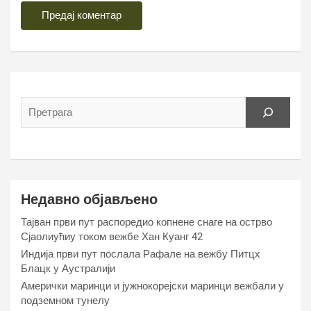
Недавно објављено
Тајван први пут распоредио копнене снаге на острво
Сјаолиућиу током вежбе Хан Куанг 42
Индија први пут послала Рафале на вежбу Питцх
Блацк у Аустралији
Амерички маринци и јужнокорејски маринци вежбали у
подземном тунелу