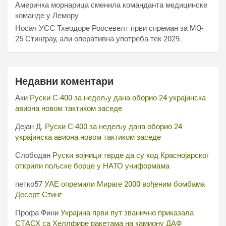
Америчка морнарица сменила команданта медицинске
команде у Лемору
Носач УСС Тхеодоре Роосевелт први спреман за МQ-
25 Стинграy, али оперативна употреба тек 2029.
Недавни коментари
Аки
Руски С-400 за недељу дана оборио 24 украјинска
авиона новом тактиком заседе
Дејан Д.
Руски С-400 за недељу дана оборио 24
украјинска авиона новом тактиком заседе
Слободан
Руски војници тврде да су код Краснојарског
открили пољске борце у НАТО униформама
петко57
УАЕ опремили Мираге 2000 вођеним бомбама
Десерт Стинг
Профа Фини
Украјина први пут званично приказала
СТАСХ са Хеллфире ракетама на камиону ДАФ