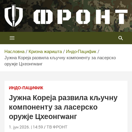
Скип
то
цонтент
Први војни канал у Србији
Телевизија ФРОНТ
Насловна
Кризна жаришта
Индо-Пацифик
Јужна Кореја развила кључну компоненту за ласерско
оружје Цхеонгwанг
Јужна Кореја развила кључну компоненту за ласерско
оружје Цхеонгwанг
ИНДО-ПАЦИФИК
Јужна Кореја развила кључну
компоненту за ласерско
оружје Цхеонгwанг
1. јун 2026. | 14:59
ТВ ФРОНТ