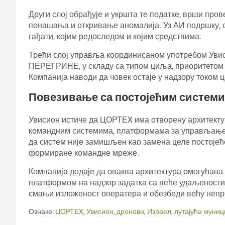
Други слој обрађује и укршта те податке, врши про
понашања и откривање аномалија. Уз АИ подршку, с
гађати, којим редоследом и којим средствима.
Трећи слој управља координисаном употребом Уви
ПЕРЕГРИНЕ, у складу са типом циља, приоритетом 
Компанија наводи да човек остаје у надзору током ц
Повезивање са постојећим систем
Увисион истиче да ЦОРТЕX има отворену архитекту
командним системима, платформама за управљање 
да систем није замишљен као замена целе постојећ
формиране командне мреже.
Компанија додаје да оваква архитектура омогућав
платформом на надзор задатка са веће удаљености.
смањи изложеност оператера и обезбеди већу непр
Ознаке:
ЦОРТЕX
,
Увисион
,
дронови
,
Израел
,
лутајућа муниц