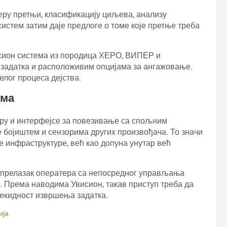
веру претњи, класификацију циљева, анализу
истем затим даје предлоге о томе које претње треба
сион система из породица ХЕРО, ВИПЕР и
задатка и расположивим опцијама за ангажовање.
елог процеса дејства.
има
ру и интерфејсе за повезивање са спољним
бојиштем и сензорима других произвођача. То значи
е инфраструктуре, већ као допуна унутар већ
а прелазак оператера са непосредног управљања
 Према наводима Увисион, такав приступ треба да
екидност извршења задатка.
ија