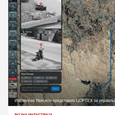
Израелски Увисион представио ЦОРТЕX за управља
ВОЈНА ИНДУСТРИЈА