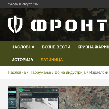
Скип
субота, 8. август, 2026.
то
цонтент
Први војни канал у Србији
Телевизија ФРОНТ
НАСЛОВНА
ВОЈНЕ ВЕСТИ
КРИЗНА ЖАРИ
ИСТОРИЈА
ЛАТИНИЦА
Насловна
Наоружање
Војна индустрија
Израелски