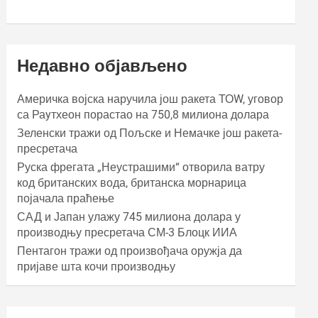
Недавно објављено
Америчка војска наручила још ракета ТОW, уговор
са Раyтхеон порастао на 750,8 милиона долара
Зеленски тражи од Пољске и Немачке још ракета-
пресретача
Руска фрегата „Неустрашими“ отворила ватру
код британских вода, британска морнарица
појачала праћење
САД и Јапан улажу 745 милиона долара у
производњу пресретача СМ-3 Блоцк ИИА
Пентагон тражи од произвођача оружја да
пријаве шта кочи производњу