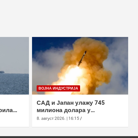
ВОЈНА ИНДУСТРИЈА
САД и Јапан улажу 745
рила
милиона долара у
х вода,
производњу пресретача
8. август 2026. | 16:15
а
СМ-3 Блоцк ИИА