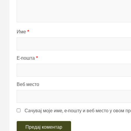
Име
*
Е-пошта
*
Веб место
Сачувај моје име, е-пошту и веб место у овом п