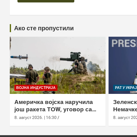
Ако сте пропустили
ВОЈНА ИНДУСТРИЈА
РАТ У УКРА
Америчка војска наручила
Зеленск
још ракета ТОW, уговор са
Немачке
Раyтхеон порастао на 750,8
пресрет
8. август 2026. | 16:30
8. август 202
милиона долара