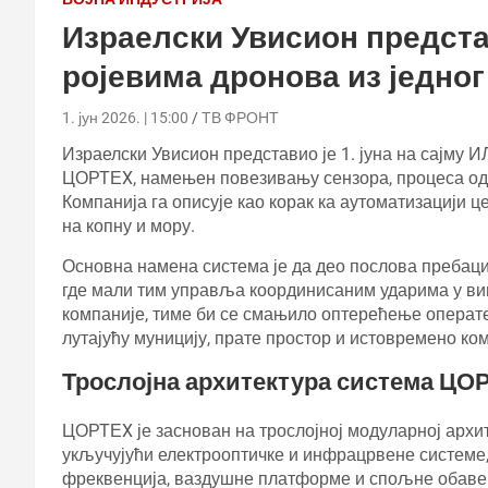
Израелски Увисион предст
ројевима дронова из једно
1. јун 2026. | 15:00
ТВ ФРОНТ
Израелски Увисион представио је 1. јуна на сајму
ЦОРТЕX, намењен повезивању сензора, процеса одл
Компанија га описује као корак ка аутоматизацији ц
на копну и мору.
Основна намена система је да део послова пребаци
где мали тим управља координисаним ударима у в
компаније, тиме би се смањило оптерећење операте
лутајућу муницију, прате простор и истовремено ко
Трослојна архитектура система ЦО
ЦОРТЕX је заснован на трослојној модуларној архит
укључујући електрооптичке и инфрацрвене системе, 
фреквенција, ваздушне платформе и спољне обаве