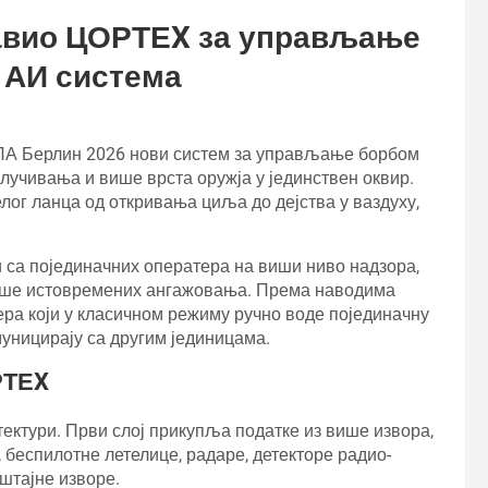
авио ЦОРТЕX за управљање
г АИ система
 ИЛА Берлин 2026 нови систем за управљање борбом
учивања и више врста оружја у јединствен оквир.
елог ланца од откривања циља до дејства у ваздуху,
 са појединачних оператера на виши ниво надзора,
ише истовремених ангажовања. Према наводима
ра који у класичном режиму ручно воде појединачну
муницирају са другим јединицама.
РТЕX
ектури. Први слој прикупља податке из више извора,
беспилотне летелице, радаре, детекторе радио-
штајне изворе.