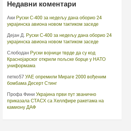
Недавни коментари
Аки
Руски С-400 за недељу дана оборио 24
украјинска авиона новом тактиком заседе
Дејан Д.
Руски С-400 за недељу дана оборио 24
украјинска авиона новом тактиком заседе
Слободан
Руски војници тврде да су код
Краснојарског открили пољске борце у НАТО
униформама
петко57
УАЕ опремили Мираге 2000 вођеним
бомбама Десерт Стинг
Профа Фини
Украјина први пут званично
приказала СТАСХ са Хеллфире ракетама на
камиону ДАФ