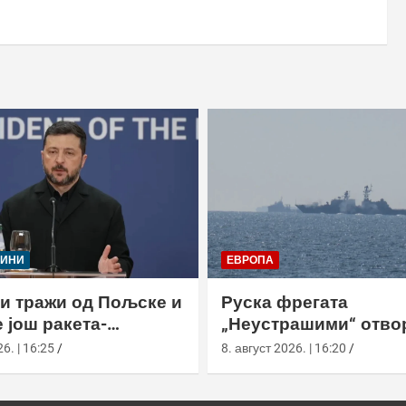
ЈИНИ
ЕВРОПА
и тражи од Пољске и
Руска фрегата
 још ракета-
„Неустрашими“ отво
ача
ватру код британски
6. | 16:25
8. август 2026. | 16:20
британска морнариц
појачала праћење