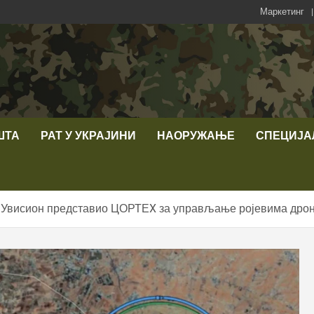
Маркетинг
ШТА
РАТ У УКРАЈИНИ
НАОРУЖАЊЕ
СПЕЦИЈА
 Увисион представио ЦОРТЕX за управљање ројевима дроно