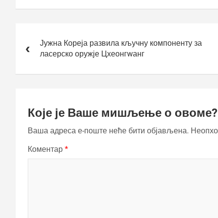
Кретање
чланка
Јужна Кореја развила кључну компоненту за
ласерско оружје Цхеонгwанг
Које је Ваше мишљење о овоме?
Ваша адреса е-поште неће бити објављена.
Неопхо
Коментар
*