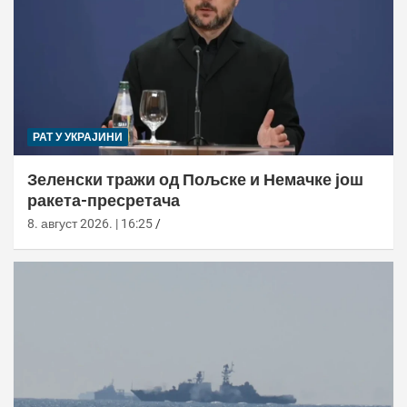
РАТ У УКРАЈИНИ
Зеленски тражи од Пољске и Немачке још
ракета-пресретача
8. август 2026. | 16:25