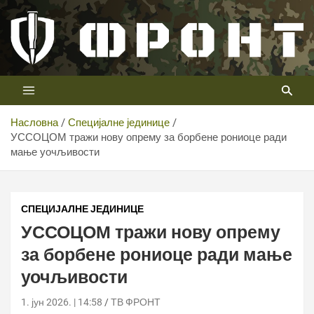
Скип
то
цонтент
Први војни канал у Србији
Телевизија ФРОНТ
Насловна
Специјалне јединице
УССОЦОМ тражи нову опрему за борбене рониоце ради
мање уочљивости
СПЕЦИЈАЛНЕ ЈЕДИНИЦЕ
УССОЦОМ тражи нову опрему
за борбене рониоце ради мање
уочљивости
1. јун 2026. | 14:58
ТВ ФРОНТ