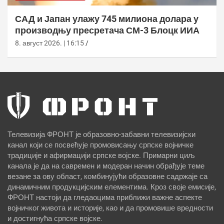
САД и Јапан улажу 745 милиона долара у
производњу пресретача СМ-3 Блоцк ИИА
8. август 2026. | 16:15
Телевизија ФРОНТ је образовно-забавни телевизијски
канал који се посвећује промовисању српске војничке
традиције и афирмацији српске војске. Примарни циљ
канала је да на савремен и модеран начин обрађује теме
везане за ову област, комбинујући образовне садржаје са
динамичним продукцијским елементима. Кроз своје емисије,
ФРОНТ настоји да гледаоцима приближи важне аспекте
војничког живота и историје, као и да промовише вредности
и достигнућа српске војске.