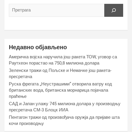
Недавно објављено
Америчка војска наручила још ракета ТОW, уговор са
Раyтхеон порастао на 750,8 милиона долара
Зеленски тражи од Пољске и Немачке још ракета-
пресретача
Руска фрегата „Неустрашими“ отворила ватру код
британских вода, британска морнарица појачала
праћење
САД и Јапан улажу 745 милиона долара у производњу
пресретача СМ-3 Блоцк ИИА
Пентагон тражи од произвођача оружја да пријаве шта
кочи производњу