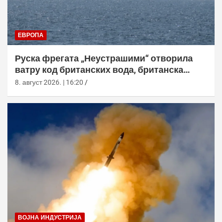
ЕВРОПА
Руска фрегата „Неустрашими“ отворила
ватру код британских вода, британска
морнарица појачала праћење
8. август 2026. | 16:20
ВОЈНА ИНДУСТРИЈА