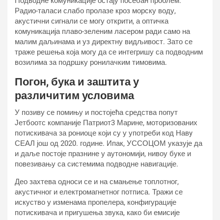
Подводне комуникације остају посебан проблем.
Радио-таласи слабо пролазе кроз морску воду,
акустични сигнали се могу открити, а оптичка
комуникација плаво-зеленим ласером ради само на
малим даљинама и уз директну видљивост. Зато се
траже решења која могу да се интегришу са подводним
возилима за подршку ронилачким тимовима.
Погон, бука и заштита у
различитим условима
У позиву се помињу и постојећа средства попут
Јетбоотс компаније Патриот3 Марине, моторизованих
потискивача за рониоце који су у употреби код Навy
СЕАЛ још од 2020. године. Ипак, УССОЦОМ указује да
и даље постоје празнине у аутономији, нивоу буке и
повезивању са системима подводне навигације.
Део захтева односи се и на смањење топлотног,
акустичног и електромагнетног потписа. Тражи се
искуство у изменама пропелера, конфигурације
потискивача и пригушења звука, како би емисије