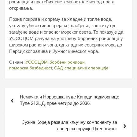
ронилаца и пратећих система остале испод прага
откривања.
Позив покрива и опрему за хладне и топле воде,
укључујући активно грејање, хлађење, заштиту од
загађене воде и опасног морског света. То показује да
УССОЦОМ рачуна на употребу борбених ронилаца у
широком распону зона, од хладних северних мора до
Персијског залива и Јужног кинеског мора.
Ознаке:
УССОЦОМ
,
борбени рониоци
,
поморска безбедност
,
САД
,
специјалне операције
Кретање
Немачка и Норвешка нуде Канади подморнице
чланка
Тyпе 212ЦД, прве четири до 2036.
Јужна Кореја развила кључну компоненту за
ласерско оружје Цхеонгwанг