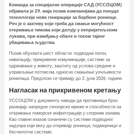
Команда за специјалне операције САД (УССОЦОМ)
објавила је 29. маја позив компанијама да понуде
технологије нове генерације за борбене рониоце.
Реч је о захтеву који треба да смањи могућност
откривања тимова који делују у непријатељским
лукама, при извиђању обале и током тајног
убацивања људства.
Позив обухвата шест области: подводни погон,
навигацију, прикривене комуникације, системе за
одржавање у животу, заштиту од услова средине и
управљање потписом, односно смањење уочљивости
ронилаца. Предлози се примају до 2. јуна 2026. године.
Нагласак на прикривеном кретању
УССОЦОМ у документу наводи да противници брзо
развијају напредне сензорске мреже и способности за
откривање поморске инфилтрације у спорним зонама.
Као главни изазов означени су системи подводног
надзора који могу да откривају рониоце, подморнице и
беспилотне системе.