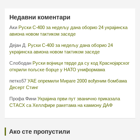
Недавни коментари
Аки
Руски С-400 за недељу дана оборио 24 украјинска
авиона новом тактиком заседе
Дејан Д.
Руски С-400 за недељу дана оборио 24
украјинска авиона новом тактиком заседе
Слободан
Руски војници тврде да су код Краснојарског
открили пољске борце у НАТО униформама
петко57
УАЕ опремили Мираге 2000 вођеним бомбама
Десерт Стинг
Профа Фини
Украјина први пут званично приказала
СТАСХ са Хеллфире ракетама на камиону ДАФ
Ако сте пропустили