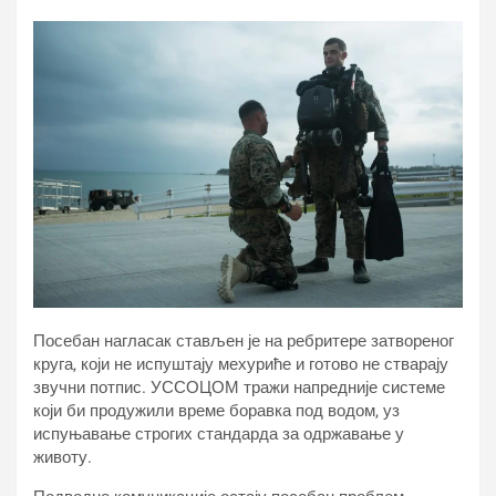
Посебан нагласак стављен је на ребритере затвореног
круга, који не испуштају мехуриће и готово не стварају
звучни потпис. УССОЦОМ тражи напредније системе
који би продужили време боравка под водом, уз
испуњавање строгих стандарда за одржавање у
животу.