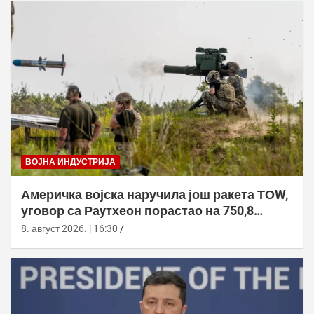
ВОЈНА ИНДУСТРИЈА
Америчка војска наручила још ракета ТОW,
уговор са Раyтхеон порастао на 750,8
милиона долара
8. август 2026. | 16:30