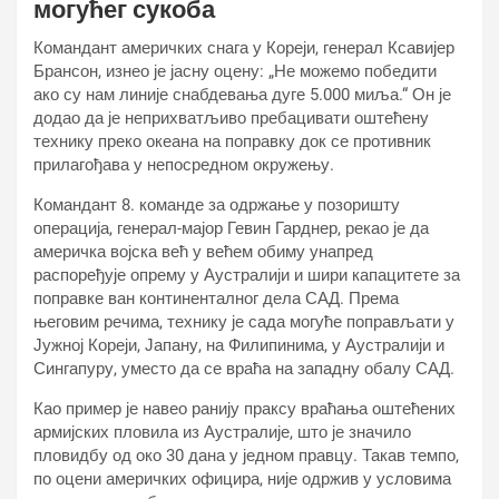
могућег сукоба
Командант америчких снага у Кореји, генерал Ксавијер
Брансон, изнео је јасну оцену: „Не можемо победити
ако су нам линије снабдевања дуге 5.000 миља.“ Он је
додао да је неприхватљиво пребацивати оштећену
технику преко океана на поправку док се противник
прилагођава у непосредном окружењу.
Командант 8. команде за одржање у позоришту
операција, генерал-мајор Гевин Гарднер, рекао је да
америчка војска већ у већем обиму унапред
распоређује опрему у Аустралији и шири капацитете за
поправке ван континенталног дела САД. Према
његовим речима, технику је сада могуће поправљати у
Јужној Кореји, Јапану, на Филипинима, у Аустралији и
Сингапуру, уместо да се враћа на западну обалу САД.
Као пример је навео ранију праксу враћања оштећених
армијских пловила из Аустралије, што је значило
пловидбу од око 30 дана у једном правцу. Такав темпо,
по оцени америчких официра, није одржив у условима