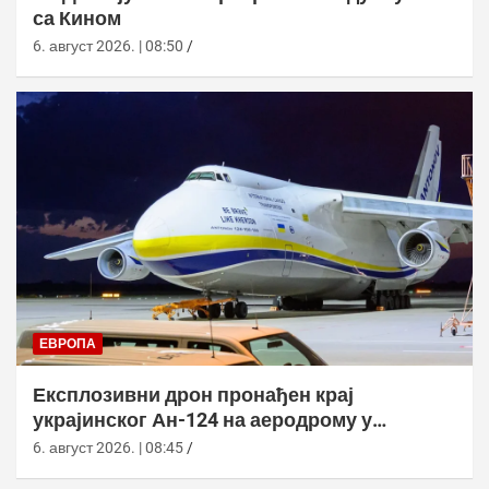
са Кином
6. август 2026. | 08:50
ЕВРОПА
Експлозивни дрон пронађен крај
украјинског Ан-124 на аеродрому у
Лајпцигу
6. август 2026. | 08:45