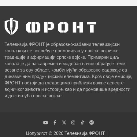
Телевизија ФРОНТ је образовно-забавни телевизијски
канал који се посвећује промовисању српске војничке
традиције и афирмацији српске војске. Примарни циљ
канала је да на савремен и модеран начин обрађује теме
везане за ову област, комбинујући образовне садржаје са
динамичним продукцијским елементима. Кроз своје емисије,
ФРОНТ настоји да гледаоцима приближи важне аспекте
војничког живота и историје, као и да промовише вредности
и достигнућа српске војске.
Цопyригхт © 2026
Телевизија ФРОНТ