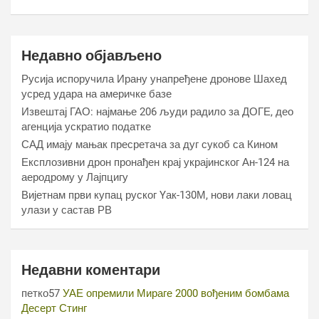
Недавно објављено
Русија испоручила Ирану унапређене дронове Шахед
усред удара на америчке базе
Извештај ГАО: најмање 206 људи радило за ДОГЕ, део
агенција ускратио податке
САД имају мањак пресретача за дуг сукоб са Кином
Експлозивни дрон пронађен крај украјинског Ан-124 на
аеродрому у Лајпцигу
Вијетнам први купац руског Yак-130М, нови лаки ловац
улази у састав РВ
Недавни коментари
петко57
УАЕ опремили Мираге 2000 вођеним бомбама
Десерт Стинг