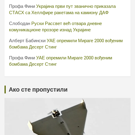
Профа Фини
Украјина први пут званично приказала
СТАСХ са Хеллфире ракетама на камиону ДАФ
Слободан
Руски Рассвет већ отвара дневне
комуникационе прозоре изнад Украјине
Алберт Бабински
УАЕ опремили Мираге 2000 вођеним
бомбама Десерт Стинг
Профа Фини
УАЕ опремили Мираге 2000 вођеним
бомбама Десерт Стинг
Ако сте пропустили