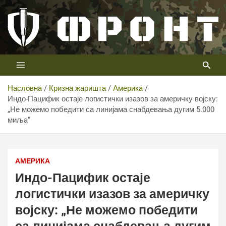
Скип
то
цонтент
Први војни канал у Србији
Телевизија ФРОНТ
Насловна
Кризна жаришта
Америка
Индо-Пацифик остаје логистички изазов за америчку војску:
„Не можемо победити са линијама снабдевања дугим 5.000
миља“
АМЕРИКА
Индо-Пацифик остаје
логистички изазов за америчку
војску: „Не можемо победити