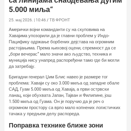
са линијама снабдевања дугим
5.000 миља“
25. мај 2026. | 10:46
ТВ ФРОНТ
Амерички војни команданти су на скуповима на
Хавајима упозорили да је главни проблем у Индо-
Пацифику одржање борбених дејстава на огромним
растојањима. Према њиховој оцени, спремност да се
„бори вечерас“ мало значи ако људство, техника и
муниција нису унапред распоређени тамо где би могли
да затребају.
Бригадни генерал Џим Блис навео је размере тог
проблема: Хаваји су око 3.000 миља од западне обале
САД, Гуам 5.000 миља од Хаваја, а први острвски
ланац, који обухвата Јапан, Тајван и Филипине, још
1.500 миља од Гуама. Он је поручио да је реч о
огромном простору са врло мало копнених логистичких
тачака у предњем делу распореда.
Поправка технике ближе зони