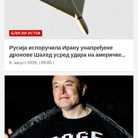
БЛИСКИ ИСТОК
Русија испоручила Ирану унапређене
дронове Шахед усред удара на америчке
базе
6. август 2026. | 09:00