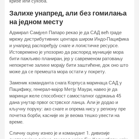
кризе или сукоба.
Залихе унапред, али без гомилања
на једном месту
Адмирал Самјуел Папаро рекао је да САД већ граде
мрежу дистрибутивних центара широм Индо-Пацифика
и унапред распоређују снаге и логистичке ресурсе.
Истовремено је упозорио да распоред муниције мора
бити пажљиво планиран, јер у савременом ратовању
непокретне залихе морају бити заштићене, док оно што
може да се премешта мора остати у покрету.
Заменик команданта снага Корпуса маринаца САД у
Пацифику, генерал-мајор Метју Маури, навео је да
маринци желе способност самосталног одржања 45
дана унутар првог острвског ланца. Али је додао и
кључну поруку: ако снаге и опрема нису у региону пре
почетка борби, касније их је веома тешко увести на
време.
Сличну оцену изнео је и командант 1. дивизије