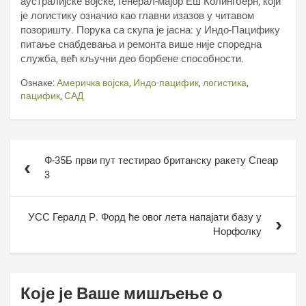
аустралијске војске, генерал-мајор Еш Колингберн, који
је логистику означио као главни изазов у читавом
позоришту. Порука са скупа је јасна: у Индо-Пацифику
питање снабдевања и ремонта више није споредна
служба, већ кључни део борбене способности.
Ознаке:
Америчка војска
,
Индо-пацифик
,
логистика
,
пацифик
,
САД
Кретање
Ф-35Б први пут тестирао британску ракету Спеар
чланка
3
УСС Гералд Р. Форд ће овог лета напајати базу у
Норфолку
Које је Ваше мишљење о