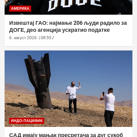
АМЕРИКА
Извештај ГАО: најмање 206 људи радило за
ДОГЕ, део агенција ускратио податке
6. август 2026. | 08:55
ИНДО-ПАЦИФИК
САД имају мањак пресретача за дуг сукоб