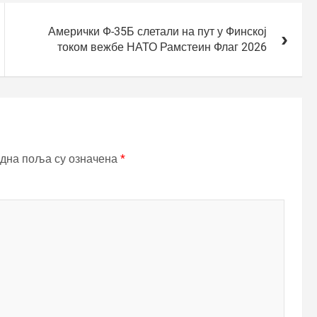
Амерички Ф-35Б слетали на пут у Финској
током вежбе НАТО Рамстеин Флаг 2026
дна поља су означена
*