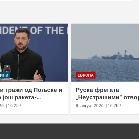
ЈИНИ
ЕВРОПА
и тражи од Пољске и
Руска фрегата
 још ракета-
„Неустрашими“ отво
ача
ватру код британски
6. | 16:25
8. август 2026. | 16:20
британска морнариц
појачала праћење