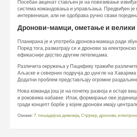
Посебан акценат стављен је на повезивање извиђа
система командовања и управљања. Предвиђен је м
интервенише, али не одобрава ручно сваки поједин
Дронови-мамци, ометање и велики
Планирана је и употреба дронова-мамаца ради зб
Поред тога, разматрају се и дронови за електронско
ефикасније дејство другим летелицама.
Различита окружења у Пацифику тражиће различите
Аљаске и северних подручја до џунгле на Хавајима и
Додатни проблем представљају огромне раздаљине 
Нова команда још је на почетку развоја и остаје в
и роковима набавке. Ипак, формирање ове јединице
гради концепт борбе у којем дронови имају централн
Ознаке:
7. пешадијска дивизија
,
Стрyкер
,
дронови
,
електрон