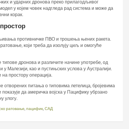
чких и ударних дронова преко прилагодљивог
одел у којем човек надгледа рад система и може да
ачни корак.
 простор
уњивања противничке ПВО и трошења њених ракета.
 ратовање, који треба да изолују циљ и омогуће
 типове дронова и различите начине употребе, од
 у Малезији, као и пустињских услова у Аустралији.
на простору операција.
ише отворених питања о типовима летелица, бројевима
 показује да америчка војска у Пацифику убрзано
у улогу.
ско ратовање
,
пацифик
,
САД