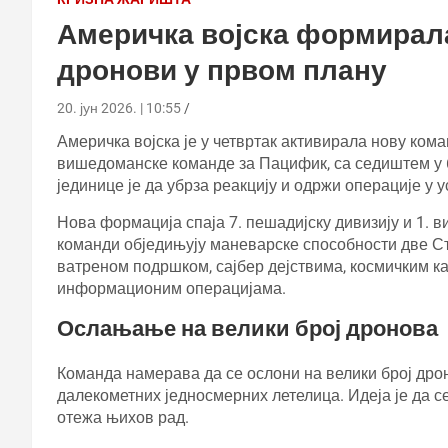
Америчка војска формирала
дронови у првом плану
20. јун 2026. | 10:55
Америчка војска је у четвртак активирала нову ком
вишедоманске команде за Пацифик, са седиштем у б
јединице је да убрза реакцију и одржи операције у
Нова формација спаја 7. пешадијску дивизију и 1. в
команди обједињују маневарске способности две С
ватреном подршком, сајбер дејствима, космичким к
информационим операцијама.
Ослањање на велики број дронова
Команда намерава да се ослони на велики број дрон
далекометних једносмерних летелица. Идеја је да с
отежа њихов рад.