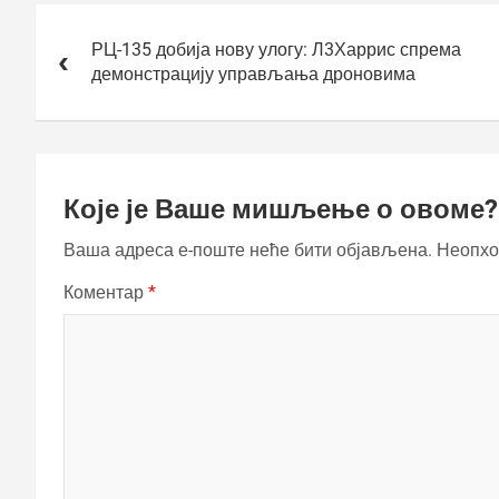
Кретање
чланка
РЦ-135 добија нову улогу: Л3Харрис спрема
демонстрацију управљања дроновима
Које је Ваше мишљење о овоме?
Ваша адреса е-поште неће бити објављена.
Неопхо
Коментар
*