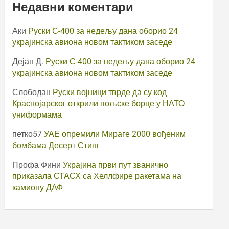
Недавни коментари
Аки
Руски С-400 за недељу дана оборио 24
украјинска авиона новом тактиком заседе
Дејан Д.
Руски С-400 за недељу дана оборио 24
украјинска авиона новом тактиком заседе
Слободан
Руски војници тврде да су код
Краснојарског открили пољске борце у НАТО
униформама
петко57
УАЕ опремили Мираге 2000 вођеним
бомбама Десерт Стинг
Профа Фини
Украјина први пут званично
приказала СТАСХ са Хеллфире ракетама на
камиону ДАФ