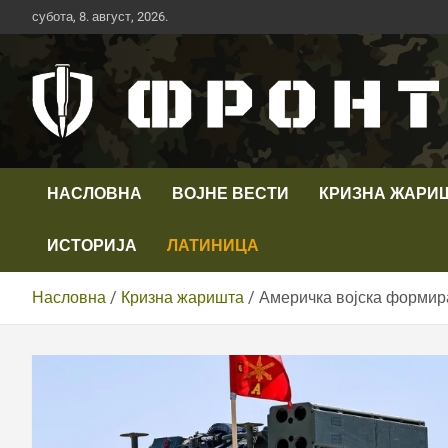
Скип
субота, 8. август, 2026.
то
цонтент
Први војни канал у Србији
Телевизија ФРОНТ
НАСЛОВНА
ВОЈНЕ ВЕСТИ
КРИЗНА ЖАРИ
ИСТОРИЈА
ЛАТИНИЦА
Насловна
Кризна жаришта
Америчка војска формир