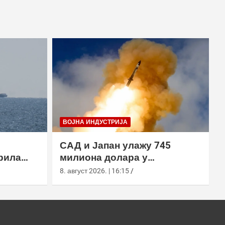
ВОЈНА ИНДУСТРИЈА
САД и Јапан улажу 745
рила
милиона долара у
х вода,
производњу пресретача
8. август 2026. | 16:15
а
СМ-3 Блоцк ИИА