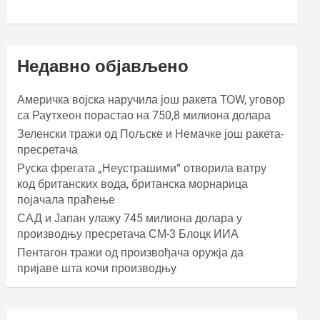
Недавно објављено
Америчка војска наручила још ракета ТОW, уговор
са Раyтхеон порастао на 750,8 милиона долара
Зеленски тражи од Пољске и Немачке још ракета-
пресретача
Руска фрегата „Неустрашими“ отворила ватру
код британских вода, британска морнарица
појачала праћење
САД и Јапан улажу 745 милиона долара у
производњу пресретача СМ-3 Блоцк ИИА
Пентагон тражи од произвођача оружја да
пријаве шта кочи производњу