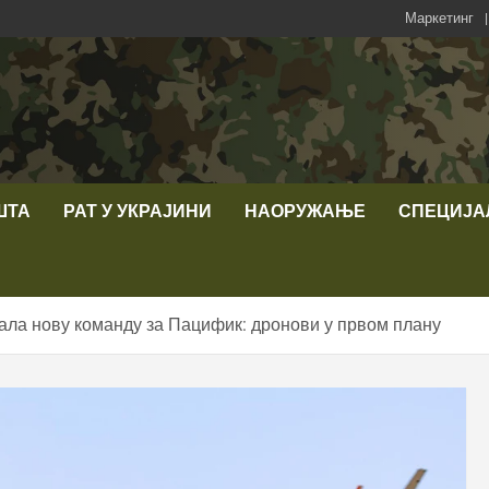
Маркетинг
ШТА
РАТ У УКРАЈИНИ
НАОРУЖАЊЕ
СПЕЦИЈА
ала нову команду за Пацифик: дронови у првом плану