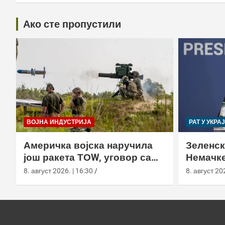
Ако сте пропустили
ВОЈНА ИНДУСТРИЈА
РАТ У УКРА
Америчка војска наручила
Зеленск
још ракета ТОW, уговор са
Немачке
Раyтхеон порастао на 750,8
пресрет
8. август 2026. | 16:30
8. август 202
милиона долара