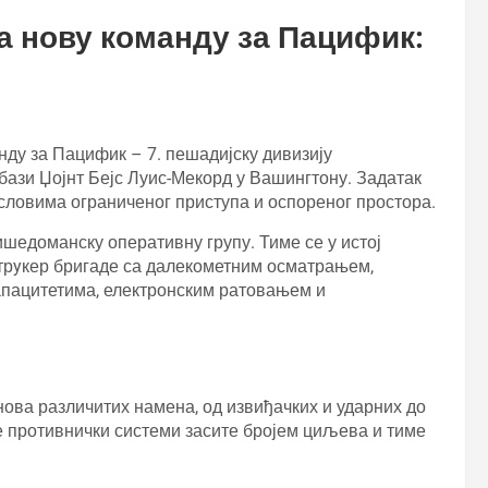
 нову команду за Пацифик:
анду за Пацифик – 7. пешадијску дивизију
ази Џојнт Бејс Луис-Мекорд у Вашингтону. Задатак
 условима ограниченог приступа и оспореног простора.
ишедоманску оперативну групу. Тиме се у истој
трyкер бригаде са далекометним осматрањем,
апацитетима, електронским ратовањем и
ова различитих намена, од извиђачких и ударних до
е противнички системи засите бројем циљева и тиме