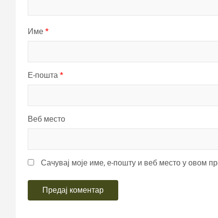
Име
*
Е-пошта
*
Веб место
Сачувај моје име, е-пошту и веб место у овом п