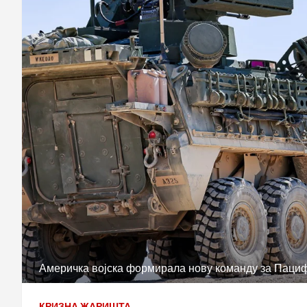
Америчка војска формирала нову команду за Пациф
КРИЗНА ЖАРИШТА