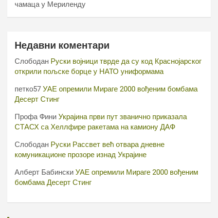
чамаца у Мериленду
Недавни коментари
Слободан
Руски војници тврде да су код Краснојарског
открили пољске борце у НАТО униформама
петко57
УАЕ опремили Мираге 2000 вођеним бомбама
Десерт Стинг
Профа Фини
Украјина први пут званично приказала
СТАСХ са Хеллфире ракетама на камиону ДАФ
Слободан
Руски Рассвет већ отвара дневне
комуникационе прозоре изнад Украјине
Алберт Бабински
УАЕ опремили Мираге 2000 вођеним
бомбама Десерт Стинг