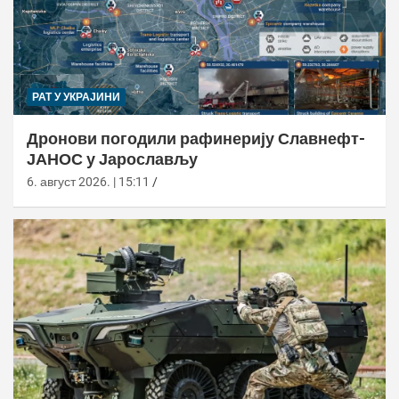
РАТ У УКРАЈИНИ
Дронови погодили рафинерију Славнефт-
ЈАНОС у Јарослављу
6. август 2026. | 15:11