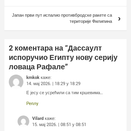
Јапан први пут испалио противбродске ракете са
територије Филипина
2 коментара на “
Дассаулт
испоручио Египту нову серију
ловаца Рафале
”
kmkok
каже:
14. мај 2026. | 18:29 у 18:29
Е јесу се усрећили са тим кршевима…
Реплy
Vilard
каже:
15. мај 2026. | 08:51 у 08:51