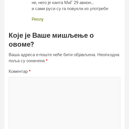
не, него је канта МиГ 29 авион…
и сами руси су га повукли из употребе
Реплy
Које је Ваше мишљење о
овоме?
Ваша адреса е-поште неће бити објављена.
Неопходна
поља су означена
*
Коментар
*