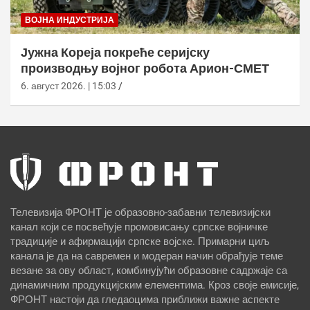
ВОЈНА ИНДУСТРИЈА
Јужна Кореја покреће серијску
производњу војног робота Арион-СМЕТ
6. август 2026. | 15:03
Телевизија ФРОНТ је образовно-забавни телевизијски
канал који се посвећује промовисању српске војничке
традиције и афирмацији српске војске. Примарни циљ
канала је да на савремен и модеран начин обрађује теме
везане за ову област, комбинујући образовне садржаје са
динамичним продукцијским елементима. Кроз своје емисије,
ФРОНТ настоји да гледаоцима приближи важне аспекте