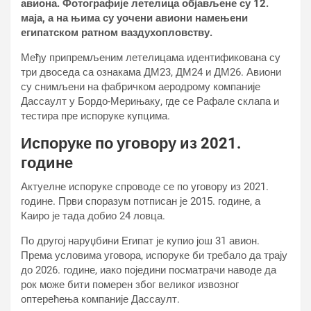
авиона. Фотографије летелица објављене су 12.
маја, а на њима су уочени авиони намењени
египатском ратном ваздухопловству.
Међу припремљеним летелицама идентификована су
три двоседа са ознакама ДМ23, ДМ24 и ДМ26. Авиони
су снимљени на фабричком аеродрому компаније
Дассаулт у Бордо-Мерињаку, где се Рафале склапа и
тестира пре испоруке купцима.
Испоруке по уговору из 2021.
године
Актуелне испоруке спроводе се по уговору из 2021.
године. Први споразум потписан је 2015. године, а
Каиро је тада добио 24 ловца.
По другој наруџбини Египат је купио још 31 авион.
Према условима уговора, испоруке би требало да трају
до 2026. године, иако поједини посматрачи наводе да
рок може бити померен због великог извозног
оптерећења компаније Дассаулт.