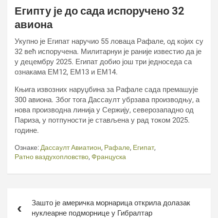
Египту је до сада испоручено 32
авиона
Укупно је Египат наручио 55 ловаца Рафале, од којих су
32 већ испоручена. Милитарнyи је раније известио да је
у децембру 2025. Египат добио још три једноседа са
ознакама ЕМ12, ЕМ13 и ЕМ14.
Књига извозних наруџбина за Рафале сада премашује
300 авиона. Због тога Дассаулт убрзава производњу, а
нова производна линија у Сержију, северозападно од
Париза, у потпуности је стављена у рад током 2025.
године.
Ознаке:
Дассаулт Авиатион
,
Рафале
,
Египат
,
Ратно ваздухопловство
,
Француска
Кретање
Зашто је америчка морнарица открила долазак
чланка
нуклеарне подморнице у Гибралтар