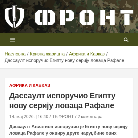
Скип
то
цонтент
Први војни канал у Србији
Телевизија ФРОНТ
Насловна
Кризна жаришта
Африка и Кавказ
Дассаулт испоручио Египту нову серију ловаца Рафале
АФРИКА И КАВКАЗ
Дассаулт испоручио Египту
нову серију ловаца Рафале
14. мај 2026. | 16:40
ТВ ФРОНТ
2 коментара
Дассаулт Авиатион испоручио је Египту нову серију
ловаца Рафале у оквиру друге наруџбине ових