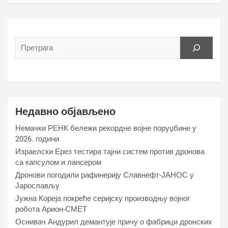
Недавно објављено
Немачки РЕНК бележи рекордне војне поруџбине у
2026. години
Израелски Ерез тестира тајни систем против дронова
са капсулом и лансером
Дронови погодили рафинерију Славнефт-ЈАНОС у
Јарослављу
Јужна Кореја покреће серијску производњу војног
робота Арион-СМЕТ
Оснивач Андурил демантује причу о фабрици дронских