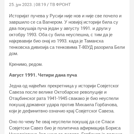
25. јун 2023. | 08:19
ТВ ФРОНТ
Историјат пучева у Русији није нов и није све почело и
завршило се са Вагнером. У новијој историји била су
два покушаја пуча један у августу 1991. и други у
октобру 1993. Оба су била неуспешна, с тим да је
најкрвавији био онај из 1993. када је Таманска
тенковска дивизија са тенковима Т-80УД разорила Бели
дом.
Кренимо, редом.
Август 1991. Четири дана пуча
Једна од највећих прекретница у историји Совјетског
Савеза после велике Октобарске револуције и
Отаџбинског рата 1941-1945 свакако је био неуспели
покушај државног удара против Михаила Горбачова,
који је дефинитвно означио крај Совјетског Савеза.
Оно по чему ће овај неуспели покушај да се Спаси
Совјетски Савез био је политичка афирмација Бориса