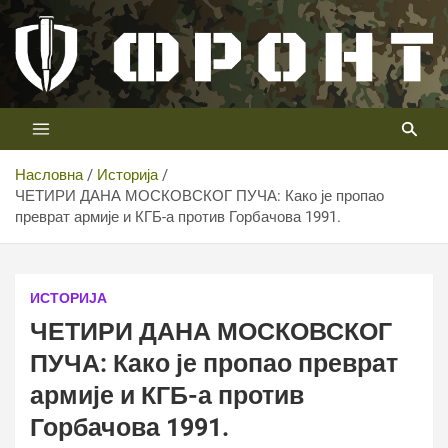
Скип
то
цонтент
Први војни канал у Србији
Телевизија ФРОНТ
Насловна
Историја
ЧЕТИРИ ДАНА МОСКОВСКОГ ПУЧА: Како је пропао
преврат армије и КГБ-а против Горбачова 1991.
ИСТОРИЈА
ЧЕТИРИ ДАНА МОСКОВСКОГ
ПУЧА: Како је пропао преврат
армије и КГБ-а против
Горбачова 1991.