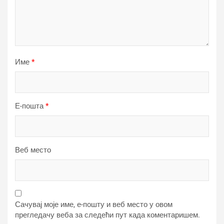
Име
*
Е-пошта
*
Веб место
Сачувај моје име, е-пошту и веб место у овом
прегледачу веба за следећи пут када коментаришем.