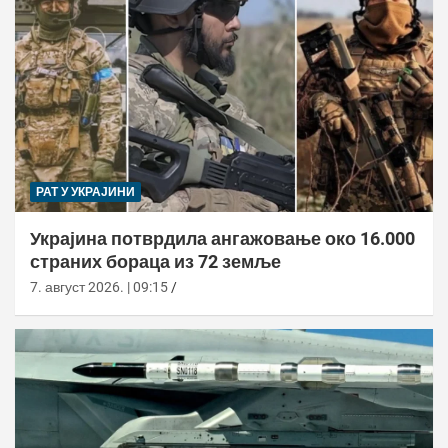
РАТ У УКРАЈИНИ
Украјина потврдила ангажовање око 16.000
страних бораца из 72 земље
7. август 2026. | 09:15