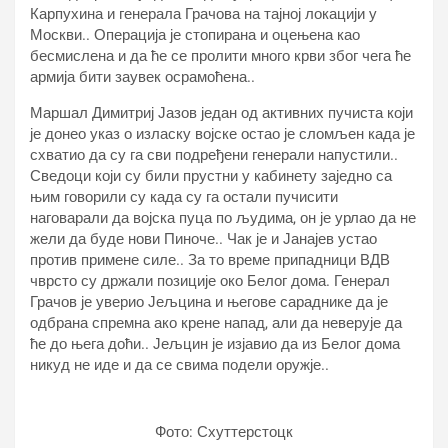
Карпухина и генерала Грачова на тајној локацији у
Москви.. Операција је стопирана и оцењена као
бесмислена и да ће се пролити много крви због чега ће
армија бити заувек осрамоћена..
Маршал Димитриј Јазов један од активних пучиста који
је донео указ о изласку војске остао је сломљен када је
схватио да су га сви подређени генерали напустили..
Сведоци који су били прустни у кабинету заједно са
њим говорили су када су га остали пучисити
наговарали да војска пуца по људима, он је урлао да не
жели да буде нови Пиноче.. Чак је и Јанајев устао
против примене силе.. За то време припадници ВДВ
чврсто су држали позиције око Белог дома. Генерал
Грачов је уверио Јељцина и његове сараднике да је
одбрана спремна ако крене напад, али да неверује да
ће до њега доћи.. Јељцин је изјавио да из Белог дома
никуд не иде и да се свима подели оружје..
Фото: Схуттерстоцк