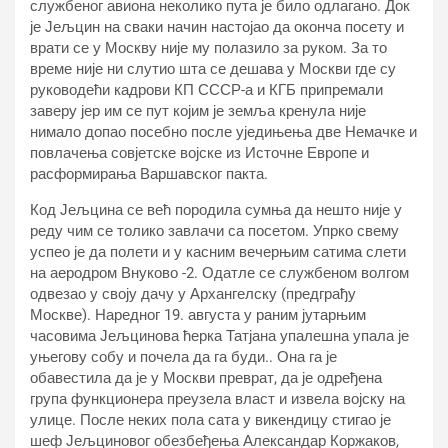
службеног авиона неколико пута је било одлагано. Док
је Јељцин на сваки начин настојао да оконча посету и
врати се у Москву није му полазило за руком. За то
време није ни слутио шта се дешава у Москви где су
руководећи кадрови КП СССР-а и КГБ припремали
заверу јер им се пут којим је земља кренула није
нимало допао посебно после уједињења две Немачке и
повлачења совјетске војске из Источне Европе и
расформирања Варшавског пакта.
Код Јељцина се већ породила сумња да нешто није у
реду чим се толико завлачи са посетом. Упрко свему
успео је да полети и у касним вечерњим сатима слети
на аеродром Внуково -2. Одатле се службеном волгом
одвезао у своју дачу у Архангелску (предграђу
Москве). Наредног 19. августа у раним јутарњим
часовима Јељцинова ћерка Татјана упалешна упала је
уњегову собу и почела да га буди.. Она га је
обавестила да је у Москви преврат, да је одређена
група функционера преузела власт и извела војску на
улице. После неких пола сата у викендицу стигао је
шеф Јељциновог обезбеђења Александар Коржаков,