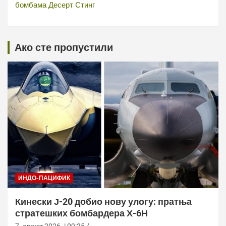
бомбама Десерт Стинг
Ако сте пропустили
ИНДО-ПАЦИФИК
Кинески Ј-20 добио нову улогу: пратња
стратешких бомбардера Х-6Н
7. август 2026. | 09:25