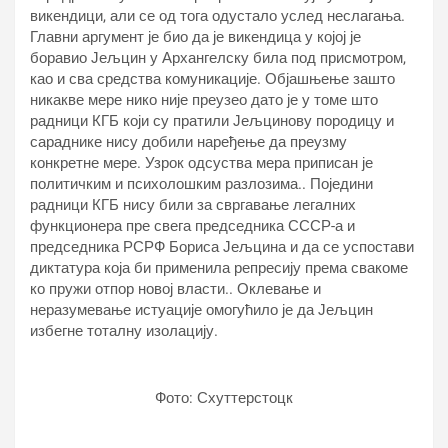
викендици, али се од тога одустало услед неслагања.
Главни аргумент је био да је викендица у којој је
боравио Јељцин у Архангелску била под присмотром,
као и сва средства комуникације. Објашњење зашто
никакве мере нико није преузео дато је у томе што
радници КГБ који су пратили Јељцинову породицу и
сараднике нису добили наређење да преузму
конкретне мере. Узрок одсуства мера приписан је
политичким и психолошким разлозима.. Поједини
радници КГБ нису били за свргавање легалних
функционера пре свега председника СССР-а и
председника РСРФ Бориса Јељцина и да се успостави
диктатура која би применила репресију према свакоме
ко пружи отпор новој власти.. Оклевање и
неразумевање истуације омогућило је да Јељцин
избегне тоталну изолацију.
Фото: Схуттерстоцк