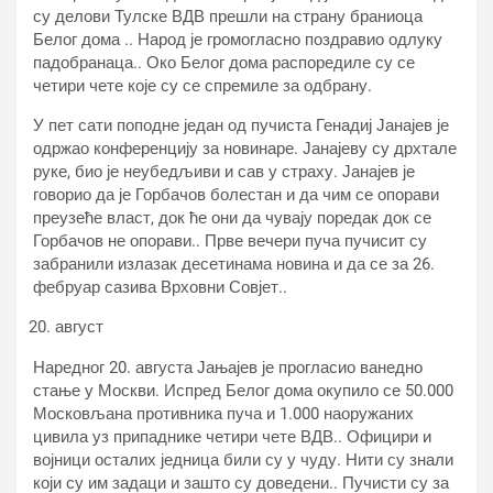
су делови Тулске ВДВ прешли на страну браниоца
Белог дома .. Народ је громогласно поздравио одлуку
падобранаца.. Око Белог дома распоредиле су се
четири чете које су се спремиле за одбрану.
У пет сати поподне један од пучиста Генадиј Јанајев је
одржао конференцију за новинаре. Јанајеву су дрхтале
руке, био је неубедљиви и сав у страху. Јанајев је
говорио да је Горбачов болестан и да чим се опорави
преузеће власт, док ће они да чувају поредак док се
Горбачов не опорави.. Прве вечери пуча пучисит су
забранили излазак десетинама новина и да се за 26.
фебруар сазива Врховни Совјет..
август
Наредног 20. августа Јањајев је прогласио ванедно
стање у Москви. Испред Белог дома окупило се 50.000
Московљана противника пуча и 1.000 наоружаних
цивила уз припаднике четири чете ВДВ.. Официри и
војници осталих једница били су у чуду. Нити су знали
који су им задаци и зашто су доведени.. Пучисти су за