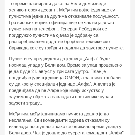
то време планирали да се на Бели дом изведе
хеликоптерски десант.. Међутим војне јединице су
пучистима једне за другима отказивале послушност..
Гро високих војних официра није се чак ни јајвљао
пучистима на телефон… Генерал Лебед који се
придружио пучистима ојачао је одбрану са
распоређивањем додатне брорбене технике око
барикада које су грађани подигли да зауставе пучисте.
Пучисти су предвидели да једница „Алфа“ буде
носилац упада у Бели дом. Време за упад процењено
је да буде 21. август у три сата ујутро. План је
предвиђао јуриш јединица ОМОН, а за њима требали
су да крену специјалци једнице „Алфа“. Анализа је
предвиђала да ће Алфе које имају искуство у
заузимању објеката савладати противнике пуча и
заузети зграду..
Међутим, међу јединицама пучиста дошло је до
неслагања. Сви команданти одреда отказали су
изненада послушност како се ближило време упада у
Бели двор. Чак је дошло до сусрета командант „Алфи“