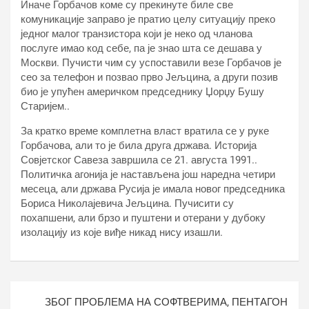
Иначе Горбачов коме су прекинуте биле све
комуникације заправо је пратио целу ситуацију преко
једног малог транзистора који је неко од чланова
послуге имао код себе, па је знао шта се дешава у
Москви. Пучисти чим су успоставили везе Горбачов је
сео за телефон и позвао прво Јељцина, а други позив
био је упућен америчком председнику Џорџу Бушу
Старијем..
За кратко време комплетна власт вратила се у руке
Горбачова, али то је била друга држава. Историја
Совјетског Савеза завршила се 21. августа 1991..
Политичка агонија је настављена још наредна четири
месеца, али држава Русија је имала новог председника
Бориса Николајевича Јељцина. Пучисити су
похапшени, али брзо и пуштени и отерани у дубоку
изолацију из које виђе никад нису изашли.
Кретање
ЗБОГ ПРОБЛЕМА НА СОФТВЕРИМА, ПЕНТАГОН