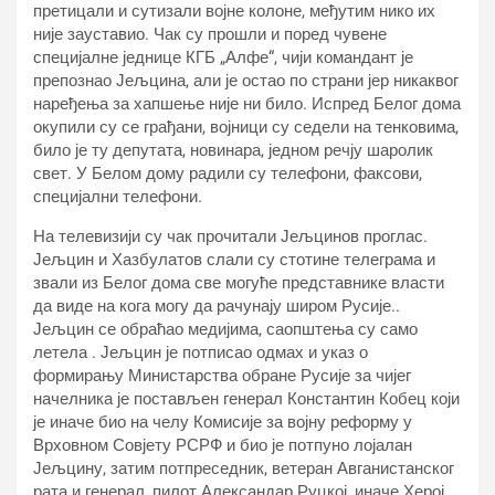
претицали и сутизали војне колоне, међутим нико их
није зауставио. Чак су прошли и поред чувене
специјалне једнице КГБ „Алфе“, чији командант је
препознао Јељцина, али је остао по страни јер никаквог
наређења за хапшење није ни било. Испред Белог дома
окупили су се грађани, војници су седели на тенковима,
било је ту депутата, новинара, једном речју шаролик
свет. У Белом дому радили су телефони, факсови,
специјални телефони.
На телевизији су чак прочитали Јељцинов проглас.
Јељцин и Хазбулатов слали су стотине телеграма и
звали из Белог дома све могуће представнике власти
да виде на кога могу да рачунају широм Русије..
Јељцин се обраћао медијима, саопштења су само
летела . Јељцин је потписао одмах и указ о
формирању Министарства обране Русије за чијег
начелника је постављен генерал Константин Кобец који
је иначе био на челу Комисије за војну реформу у
Врховном Совјету РСРФ и био је потпуно лојалан
Јељцину, затим потпреседник, ветеран Авганистанског
рата и генерал, пилот Александар Руцкој, иначе Херој