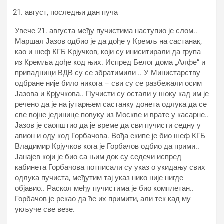
август, последњи дан пуча
Увече 21. августа међу пучистима наступио је слом..
Маршал Јазов одбио је да дође у Кремљ на састанак,
као и шеф КГБ Крјучков, који су иниситирали да група
из Кремља дође код њих. Испред Белог дома „Алфе“ и
припадници ВДВ су се збратимили .. У Министарству
одбране није било никога – сви су се разбежали осим
Јазова и Крјучкова.. Пучисти су остали у шоку кад им је
речено да је на јутарњем састанку донета одлука да се
све војне јединице повуку из Москве и врате у касарне..
Јазов је саопштио да је време да сви пучисти седну у
авион и оду код Горбачова. Вођа екипе је био шеф КГБ
Владимир Крјучков кога је Горбачов одбио да прими..
Јанајев који је био са њим док су седечи испред
кабинета Горбачова потписали су указ о укидању свих
одлука пучиста, међутим тај указ нико није нигде
објавио.. Раскол међу пучистима је био комплетан..
Горбачов је рекао да ће их примити, али тек кад му
укључе све везе.