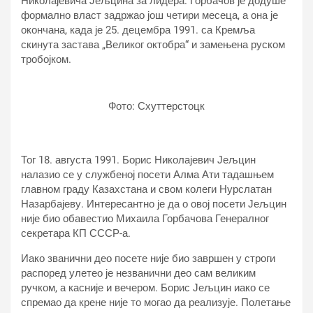
Николајевича Јељцина за лидера. Горбачов је додуше
формално власт задржао још четири месеца, а она је
окончана, када је 25. децембра 1991. са Кремља
скинута застава „Великог октобра“ и замењена руском
тробојком.
Фото: Схуттерстоцк
Тог 18. августа 1991. Борис Николајевич Јељцин
налазио се у службеној посети Алма Ати тадашњем
главном граду Казахстана и свом колеги Нурслатан
Назарбајеву. Интересантно је да о овој посети Јељцин
није био обавестио Михаила Горбачова Генералног
секретара КП СССР-а.
Иако званични део посете није био завршен у строги
распоред улетео је незванични део сам великим
ручком, а касније и вечером. Борис Јељцин иако се
спремао да крене није то могао да реализује. Полетање