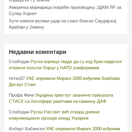
бораца из 72 земље
Америчка морнарица покреће производњу ЈДАМ-ЛР за
Супер Хорнет
Хути извели велики удар на снаге блиске Саудијској
Арабији у Јемену
Недавни коментари
Слободан
Руски војници тврде да су код Краснојарског
открили пољске борце у НАТО униформама
петко57
УАЕ опремили Мираге 2000 вођеним бомбама
Десерт Стинг
Профа Фини
Украјина први пут званично приказала
СТАСХ са Хеллфире ракетама на камиону ДАФ
Слободан
Руски Рассвет већ отвара дневне
комуникационе прозоре изнад Украјине
Алберт Бабински
УАЕ опремили Мираге 2000 вођеним