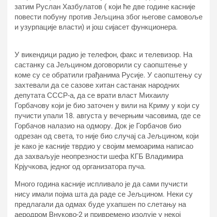
затим Руслан Хазбулатов ( који ће две године касније
повести побуну против Јељцина због његове самовоље
и узурпације власти) и још сијасет функционера.
У викендици радио је телефон, факс и телевизор. На
састанку са Јељцином договорили су саопштење у
коме су се обратили грађанима Русије. У саопштењу су
захтевали да се сазове хитан састанак народних
депутата СССР-а, да се врати власт Михаилу
Горбачову који је био заточен у вили на Криму у који су
пучисти упали 18. августа у вечерњим часовима, где се
Горбачов налазио на одмору. Док је Горбачов био
одрезан од света, то није био случај са Јељцином, који
је како је касније тврдио у својим мемоарима написао
да захваљује неопрезности шефа КГБ Владимира
Крјучкова, једног од организатора пуча.
Много година касније испливало је да сами пучисти
нису имали појма шта да раде се Јељцином. Неки су
предлагали да одмах буде ухапшен по слетању на
аеродром Внуково-2 и привремено изолује у некој