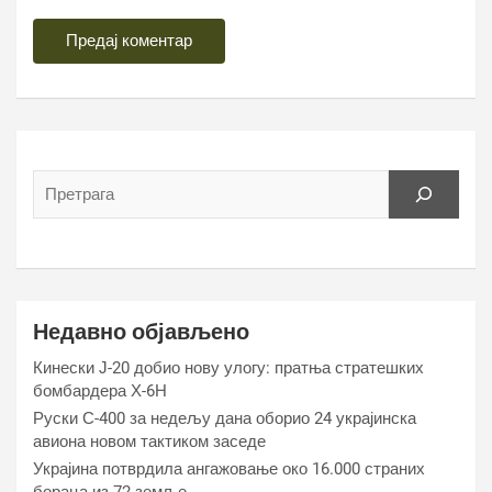
Недавно објављено
Кинески Ј-20 добио нову улогу: пратња стратешких
бомбардера Х-6Н
Руски С-400 за недељу дана оборио 24 украјинска
авиона новом тактиком заседе
Украјина потврдила ангажовање око 16.000 страних