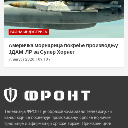
ВОЈНА ИНДУСТРИЈА
Америчка морнарица покреће производњу
ЈДАМ-ЛР за Супер Хорнет
7. август 2026. | 09:10
Телевизија ФРОНТ је образовно-забавни телевизијски
канал који се посвећује промовисању српске војничке
традиције и афирмацији српске војске. Примарни циљ