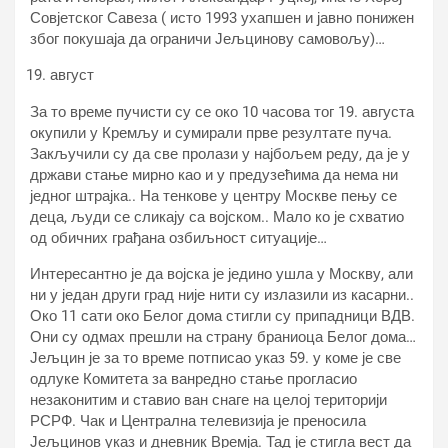
Совјетског Савеза ( исто 1993 ухапшен и јавно понижен
због покушаја да ограничи Јељцинову самовољу)…
август
За то време пучисти су се око 10 часова тог 19. августа
окупили у Кремљу и сумирали прве резултате пуча.
Закључили су да све пролази у најбољем реду, да је у
држави стање мирно као и у предузећима да нема ни
једног штрајка.. На тенкове у центру Москве пењу се
деца, људи се сликају са војском.. Мало ко је схватио
од обичних грађана озбиљност ситуације…
Интересантно је да војска је једино ушла у Москву, али
ни у један други град није нити су излазили из касарни..
Око 11 сати око Белог дома стигли су припадници ВДВ.
Они су одмах прешли на страну браниоца Белог дома…
Јељцин је за то време потписао указ 59. у коме је све
одлуке Комитета за ванредно стање прогласио
незаконитим и ставио ван снаге на целој територији
РСРФ. Чак и Централна телевизија је преносила
Јељцинов указ и дневник Времја. Тад је стигла вест да