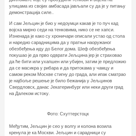
улицама из својих амбасада јављали су да је у питању
демонстрација силе..
И сам Јељцин је био у недоумци какав је то пуч кад
војска мирно седи на тенковима, нико се не хапси.
Изненада је како су хроничари описали устао од стола
и наредио сарадницима да у пратњи наоружаног
обезбеђења иду до Белог дома. Шеф обезбеђења
покушао је да прво одврати Јељцина јер је страховао
да ће бити или ухапшен или убијен, затим је предложио
да се масикра у рибара и да притокама у чамцу и
самом реком Москве стигну до града, али ипак сматрао
је најбоље решење је било бежанија у Јељцинов
Свердловск, данас Јекатеринбург или неки други град
на Далеком истоку.
Фото: Схуттерстоцк
Међутим, Јељцин је сео у волгу и колона возила
кренула је ка Москви. Јељцин и сарадници су