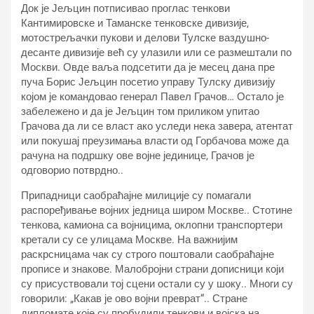
Док је Јељцин потписивао проглас тенкови
Кантимировске и Таманске тенковске дивизије,
мотострељачки пукови и делови Тулске ваздушно-
десанте дивизије већ су улазили или се размештали по
Москви. Овде ваља подсетити да је месец дана пре
пуча Борис Јељцин посетио управу Тулску дивизију
којом је командовао генерал Павел Грачов… Остало је
забележено и да је Јељцин том приликом упитао
Грачова да ли се власт ако уследи нека завера, атентат
или покушај преузимања власти од Горбачова може да
рачуна на подршку ове војне јединице, Грачов је
одговорио потврдно..
Припадници саобраћајне милиције су помагали
распоређивање војних једница широм Москве.. Стотине
тенкова, камиона са војницима, оклопни транспортери
кретали су се улицама Москве. На важнијим
раскрсницама чак су строго поштовали саобраћајне
прописе и знакове. Малобројни страни дописници који
су присуствовали тој сцени остали су у шоку.. Многи су
говорили: „Какав је ово војни преврат“.. Стране
дипломате које су пробудили тенкови и војска на