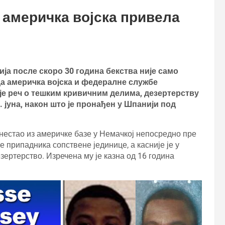
 америчка војска привела
а после скоро 30 година бекства није само
да америчка војска и федералне службе
 је реч о тешким кривичним делима, дезертерству
. јуна, након што је пронађен у Шпанији под
 нестао из америчке базе у Немачкој непосредно пре
е припадника сопствене јединице, а касније је у
зертерство. Изречена му је казна од 16 година