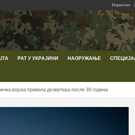
Маркетинг
ШТА
РАТ У УКРАЈИНИ
НАОРУЖАЊЕ
СПЕЦИЈА
ричка војска привела дезертера после 30 година