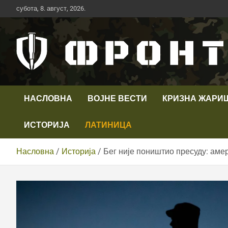
Скип
субота, 8. август, 2026.
то
цонтент
Први војни канал у Србији
Телевизија ФРОНТ
НАСЛОВНА
ВОЈНЕ ВЕСТИ
КРИЗНА ЖАРИ
ИСТОРИЈА
ЛАТИНИЦА
Насловна
Историја
Бег није поништио пресуду: аме