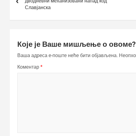
дводневни механизовани напад код
Славјанска
Које је Ваше мишљење о овоме?
Ваша адреса е-поште неће бити објављена.
Неопхо
Коментар
*