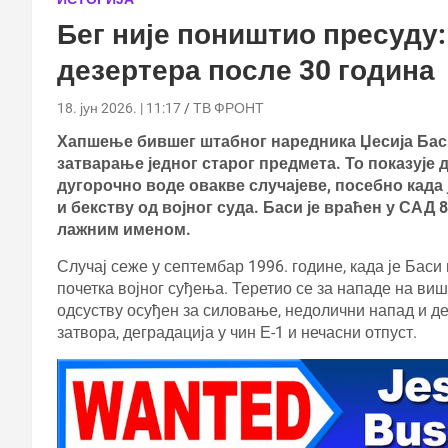
Бег није поништио пресуду:
дезертера после 30 година
18. јун 2026. | 11:17
ТВ ФРОНТ
Хапшење бившег штабног наредника Џесија Басиј
затварање једног старог предмета. То показује 
дугорочно воде овакве случајеве, посебно када
и бекству од војног суда. Баси је враћен у САД 8
лажним именом.
Случај сеже у септембар 1996. године, када је Баси
почетка војног суђења. Теретио се за нападе на виш
одсуству осуђен за силовање, недолични напад и де
затвора, деградација у чин Е-1 и нечасни отпуст.