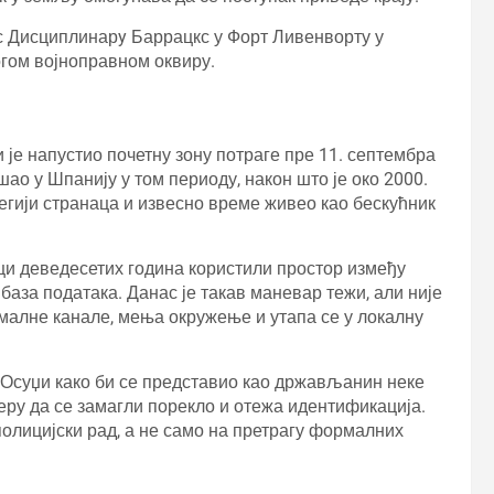
ес Дисциплинарy Баррацкс у Форт Ливенворту у
рогом војноправном оквиру.
и је напустио почетну зону потраге пре 11. септембра
ао у Шпанију у том периоду, након што је око 2000.
егији странаца и извесно време живео као бескућник
нци деведесетих година користили простор између
база података. Данас је такав маневар тежи, али није
малне канале, мења окружење и утапа се у локалну
д Осуџи како би се представио као држављанин неке
еру да се замагли порекло и отежа идентификација.
полицијски рад, а не само на претрагу формалних