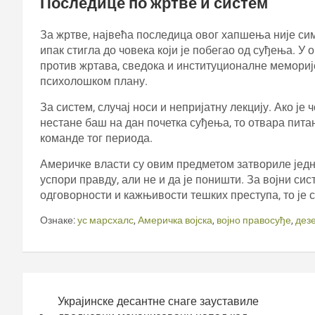
Последице по жртве и систем
За жртве, највећа последица овог хапшења није си
ипак стигла до човека који је побегао од суђења. У
против жртава, сведока и институционалне меморије
психолошком плану.
За систем, случај носи и непријатну лекцију. Ако је
нестане баш на дан почетка суђења, то отвара пита
команде тог периода.
Америчке власти су овим предметом затвориле једн
успори правду, али не и да је поништи. За војни си
одговорности и кажњивости тешких преступа, то је 
Ознаке:
ус марсхалс
,
Америчка војска
,
војно правосуђе
,
дез
Кретање
чланка
Украјинске десантне снаге зауставиле