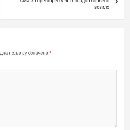
АМX-30 претворен у беспосадно борбено
возило
дна поља су означена
*