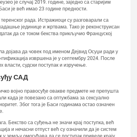
зео је случај 2019. године, заједно са старијим
аси је већ имао 23 године предности.
г теренског рада. Истражиоци су разговарали са
адашње јединице и жртвама. Тако је реконструисан
датак да се током бекства прикључио Француској
гла дојава да човек под именом Дејвид Осуџи ради у
нтификација извршена је у септембру 2024. После
х власти, судски поступак и изручење.
суђу САД
ичко војно правосуђе овакве предмете не препушта
али када је повезано са оптужбама за сексуално
иоритет. Због тога је Баси годинама остао означен
е.
а. Бекство са суђења не значи крај поступка, већ
ија и нечасни отпуст већ су означили да је систем
 у земљу омогућава да се поступак приведе крају.