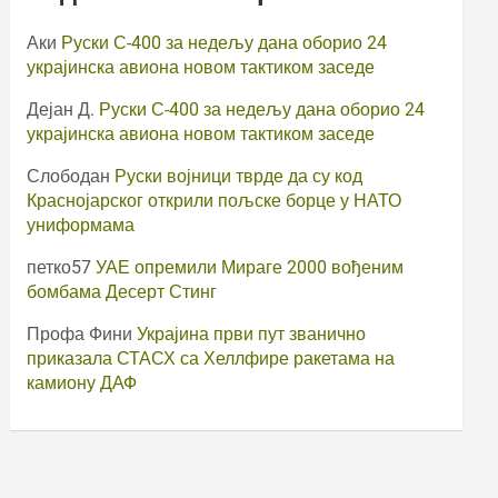
Аки
Руски С-400 за недељу дана оборио 24
украјинска авиона новом тактиком заседе
Дејан Д.
Руски С-400 за недељу дана оборио 24
украјинска авиона новом тактиком заседе
Слободан
Руски војници тврде да су код
Краснојарског открили пољске борце у НАТО
униформама
петко57
УАЕ опремили Мираге 2000 вођеним
бомбама Десерт Стинг
Профа Фини
Украјина први пут званично
приказала СТАСХ са Хеллфире ракетама на
камиону ДАФ