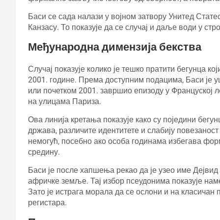
Баси се сада налази у војном затвору Унитед Стат
Канзасу. То показује да се случај и даље води у ст
Међународна димензија бекства
Случај показује колико је тешко пратити бегунца кој
2001. године. Према доступним подацима, Баси је уш
или почетком 2001. завршио епизоду у Француској л
на улицама Париза.
Ова линија кретања показује како су поједини бегу
држава, различите идентитете и слабију повезаност 
немогућ, посебно ако особа годинама избегава фор
средину.
Баси је после хапшења рекао да је узео име Дејви
афричке земље. Тај избор псеудонима показује нам
Зато је истрага морала да се ослони и на класичан 
регистара.