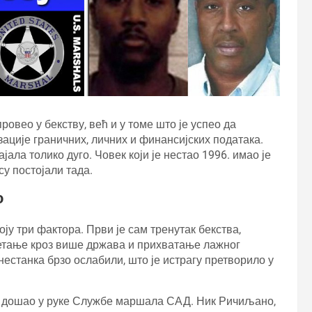
провео у бекству, већ и у томе што је успео да
ације граничних, личних и финансијских података.
ала толико дуго. Човек који је нестао 1996. имао је
су постојали тада.
о
оју три фактора. Први је сам тренутак бекства,
ретање кроз више држава и прихватање лажног
нестанка брзо ослабили, што је истрагу претворило у
ет дошао у руке Службе маршала САД. Ник Ричиљано,