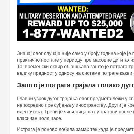
Значај овог случаја није само у броју година које је 
практично нестане у периоду пре масовне дигитализ
Тај временски оквир објашњава зашто је потрага трај
велику предност у односу на системе потраге какви 
Зашто је потрага трајала толико дуг
Главни узрок дугог трајања овог предмета лежи у сп
непосредно пре суђења у иностранству. Други је к
идентитета. Трећи је чињеница да су трагови после 
класичан цолд цасе.
Истрага је поново добила замах тек када је предм