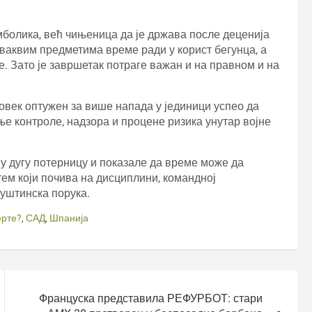
мболика, већ чињеница да је држава после деценија
 оваквим предметима време ради у корист бегунца, а
. Зато је завршетак потраге важан и на правном и на
 човек оптужен за више напада у јединици успео да
ње контроле, надзора и процене ризика унутар војне
у дугу потерницу и показале да време може да
стем који почива на дисциплини, командној
суштинска порука.
ерте?
,
САД
,
Шпанија
Француска представила РЕФУРБОТ: стари