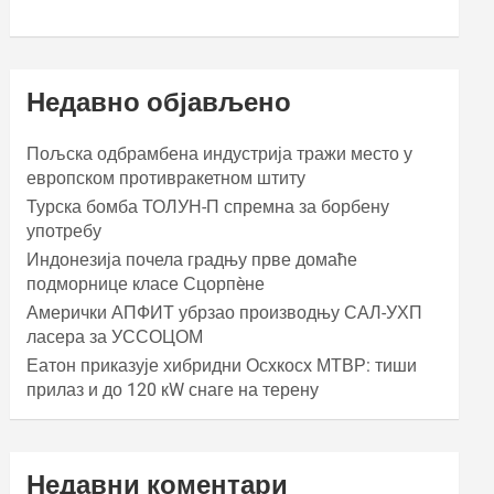
Недавно објављено
Пољска одбрамбена индустрија тражи место у
европском противракетном штиту
Турска бомба ТОЛУН-П спремна за борбену
употребу
Индонезија почела градњу прве домаће
подморнице класе Сцорпèне
Амерички АПФИТ убрзао производњу САЛ-УХП
ласера за УССОЦОМ
Еатон приказује хибридни Осхкосх МТВР: тиши
прилаз и до 120 кW снаге на терену
Недавни коментари