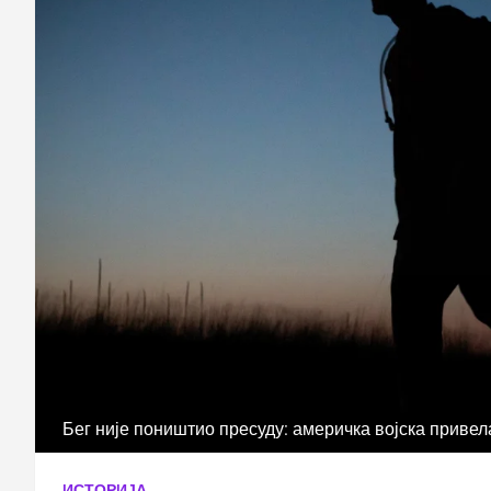
Бег није поништио пресуду: америчка војска привел
ИСТОРИЈА