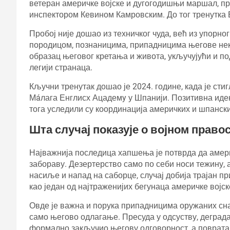
ветеран америчке војске и дугогодишњи маршал, преу
инспектором Кевином Камровским. До тог тренутка Б
Пробој није дошао из техничког чуда, већ из упорно
породицом, познаницима, припадницима његове нек
образац његовог кретања и живота, укључујући и по
легији странаца.
Кључни тренутак дошао је 2024. године, када је сти
Мáлага Енглисх Ацадемy у Шпанији. Позитивна иде
тога уследили су координација америчких и шпански
Шта случај показује о војном право
Најважнија последица хапшења је потврда да амер
забораву. Дезертерство само по себи носи тежину, 
насиље и напад на саборце, случај добија трајан пр
као један од најтраженијих бегунаца америчке војск
Овде је важна и порука припадницима оружаних снаг
само његово одлагање. Пресуда у одсуству, деградац
формално закључио његову одговорност, а повратак