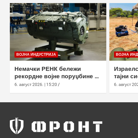
ВОЈНА ИНДУСТРИЈА
ВОЈНА ИН
Немачки РЕНК бележи
Израелс
рекордне војне поруџбине у
тајни с
2026. години
са капс
6. август 2026. | 15:20
6. август 202