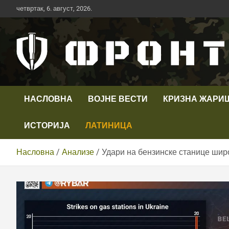
Скип
четвртак, 6. август, 2026.
то
цонтент
Први војни канал у Србији
Телевизија ФРОНТ
НАСЛОВНА
ВОЈНЕ ВЕСТИ
КРИЗНА ЖАРИ
ИСТОРИЈА
ЛАТИНИЦА
Насловна
Анализе
Удари на бензинске станице широ