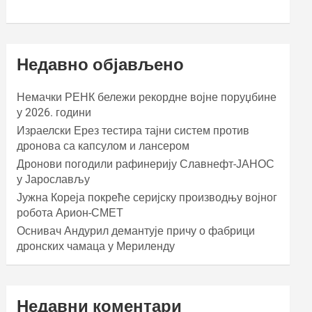
Недавно објављено
Немачки РЕНК бележи рекордне војне поруџбине
у 2026. години
Израелски Ерез тестира тајни систем против
дронова са капсулом и лансером
Дронови погодили рафинерију Славнефт-ЈАНОС
у Јарослављу
Јужна Кореја покреће серијску производњу војног
робота Арион-СМЕТ
Оснивач Андурил демантује причу о фабрици
дронских чамаца у Мериленду
Недавни коментари