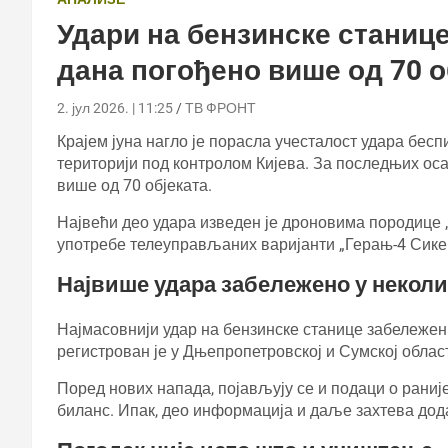
Удари на бензинске станице
дана погођено више од 70 о
2. јул 2026. | 11:25
ТВ ФРОНТ
Крајем јуна нагло је порасла учесталост удара бес
територији под контролом Кијева. За последњих ос
више од 70 објеката.
Највећи део удара изведен је дроновима породице 
употребе телеуправљаних варијанти „Герањ-4 Сик
Највише удара забележено у неколи
Најмасовнији удар на бензинске станице забележен 
регистрован је у Дњепропетровској и Сумској облас
Поред нових напада, појављују се и подаци о раниј
биланс. Ипак, део информација и даље захтева дод