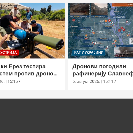
ДУСТРИЈА
РАТ У УКРАЈИНИ
ки Ерез тестира
Дронови погодили
истем против дронова
рафинерију Славнеф
улом и лансером
ЈАНОС у Јарослављ
6. | 15:15
6. август 2026. | 15:11