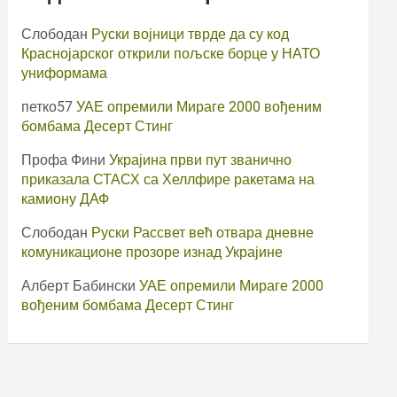
Слободан
Руски војници тврде да су код
Краснојарског открили пољске борце у НАТО
униформама
петко57
УАЕ опремили Мираге 2000 вођеним
бомбама Десерт Стинг
Профа Фини
Украјина први пут званично
приказала СТАСХ са Хеллфире ракетама на
камиону ДАФ
Слободан
Руски Рассвет већ отвара дневне
комуникационе прозоре изнад Украјине
Алберт Бабински
УАЕ опремили Мираге 2000
вођеним бомбама Десерт Стинг