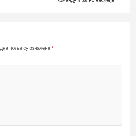
команду и ратно наслеђе
дна поља су означена
*