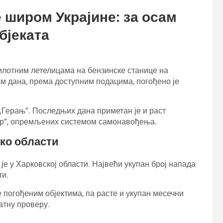
 широм Украјине: за осам
бјеката
пилотним летелицама на бензинске станице на
ам дана, према доступним подацима, погођено је
„Герањ“. Последњих дана приметан је и раст
ер“, опремљених системом самонавођења.
ко области
је у Харковској области. Највећи укупан број напада
ти.
е погођеним објектима, па расте и укупан месечни
атну проверу.