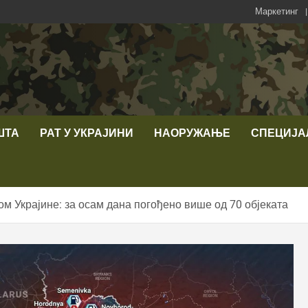
Маркетинг
ШТА
РАТ У УКРАЈИНИ
НАОРУЖАЊЕ
СПЕЦИЈА
м Украјине: за осам дана погођено више од 70 објеката