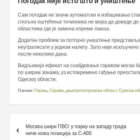
Погодак није исто што и уништење
Сам погодак не значи аутоматски и избацивање ста
спољно оштећење точионика не мора да доведе до 
областима где је замена опреме лакша.
Додатан проблем за потпуно уништење представљају
неутралисати у једном налету. Зато није искључено
после неколико дана.
Видљивији ефекат на снабдевање горивом могао би 
по ширим зонама, уз истовремено гађање преостали
Одеској области.
Ознаке:
Герањ
,
Гориво
,
дњепропетровска област
,
Сумска об
Кретање
чланка
Москва шири ПВО: у парку на западу града
ниче нова позиција за С-400