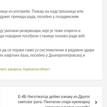
нице из употребе. Пожар на надстрешници или
дужег прекида рада, посебно у позадинским
 укопани резервоари, које је теже открити и
 да поједине погођене станице поново раде већ
да се појави само уз систематичне и редовне ударе
х нафтних база, посебно у Дњепропетровској и
ласт
,
украјина
,
Харковска област
Е-4Б Нигхтwатцх добио ознаку из Другог
светског рата: Пентагон спаја нуклеарну