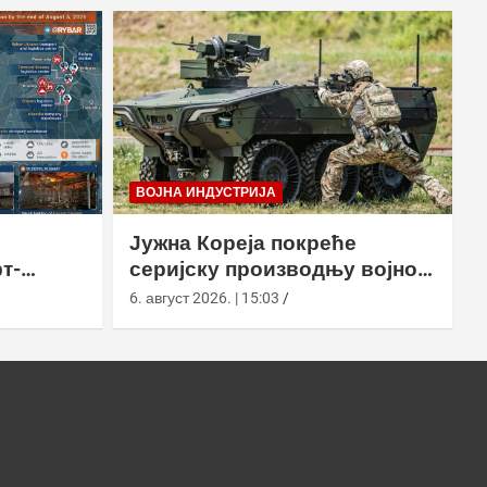
ВОЈНА ИНДУСТРИЈА
Јужна Кореја покреће
т-
серијску производњу војног
у
робота Арион-СМЕТ
6. август 2026. | 15:03