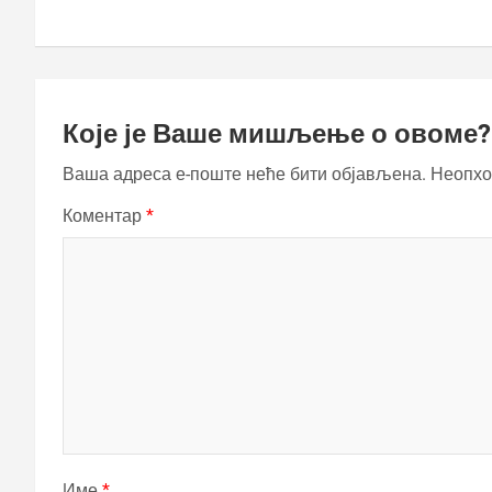
Које је Ваше мишљење о овоме?
Ваша адреса е-поште неће бити објављена.
Неопхо
Коментар
*
Име
*