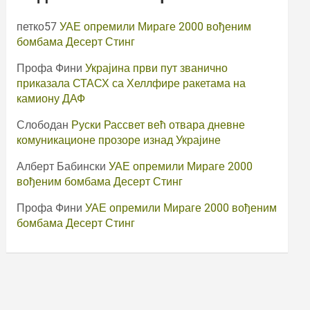
петко57
УАЕ опремили Мираге 2000 вођеним
бомбама Десерт Стинг
Профа Фини
Украјина први пут званично
приказала СТАСХ са Хеллфире ракетама на
камиону ДАФ
Слободан
Руски Рассвет већ отвара дневне
комуникационе прозоре изнад Украјине
Алберт Бабински
УАЕ опремили Мираге 2000
вођеним бомбама Десерт Стинг
Профа Фини
УАЕ опремили Мираге 2000 вођеним
бомбама Десерт Стинг