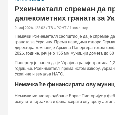
Рхеинметалл спреман да пр
далекометних граната за Ук
9. мај 2026. | 22:02
ТВ ФРОНТ
1 коментар
Немачки Рхеинметалл саопштио је да је спреман д
граната за Украјину. Према наводима извора Герман 
директора компаније Армина Папергера током конф
2026. године, реч је о 155 мм муницији домета до 60
Папергер је навео да је Украјина раније тражила 1
годишње. Рхеинметалл, према истом извору, убрзан
Украјине и земаља НАТО.
Немачка ће финансирати ову муниц
Немачки министар одбране Борис Писторијус у феб
испунити тај захтев и финансирати ову врсту артиљ