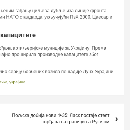
мењеним гађању циљева дубље иза линије фронта.
еми НАТО стандарда, укључујући ПзХ 2000, Цаесар и
 капацитете
ођача артиљеријске муниције за Украјину. Према
ачајно проширила производне капацитете због
.
чио серију борбених возила пешадије Лyнx Украјини.
ачка
,
украјина
Пољска добија нови Ф-35: Ласк постаје стелт
тврђава на граници са Русијом