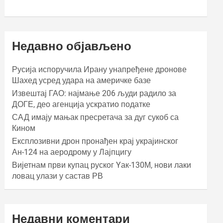
Недавно објављено
Русија испоручила Ирану унапређене дронове
Шахед усред удара на америчке базе
Извештај ГАО: најмање 206 људи радило за
ДОГЕ, део агенција ускратио податке
САД имају мањак пресретача за дуг сукоб са
Кином
Експлозивни дрон пронађен крај украјинског
Ан-124 на аеродрому у Лајпцигу
Вијетнам први купац руског Yак-130М, нови лаки
ловац улази у састав РВ
Недавни коментари