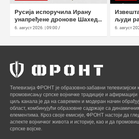
Русија испоручила Ирану
Извешта
унапређене дронове Шахед
људи ра
усред удара на америчке
агенциј
6. август 2026. | 09:00
6. август 202
базе
Телевизија ФРОНТ је образовно-забавни телевизијски к
промовисању српске војничке традиције и афирмацији 
циљ канала је да на савремен и модеран начин обрађуј
област, комбинујући образовне садржаје са динамични
елементима. Кроз своје емисије, ФРОНТ настоји да г
аспекте војничког живота и историје, као и да промови
српске војске.