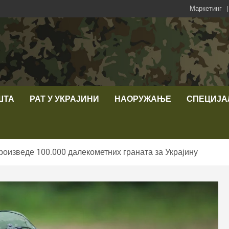
Маркетинг
ШТА
РАТ У УКРАЈИНИ
НАОРУЖАЊЕ
СПЕЦИЈА
оизведе 100.000 далекометних граната за Украјину