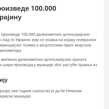
оизведе 100.000
рајину
а произведе 100.000 далекометних артиљеријских
Аид то Украине, који се позива на изјаву генералног
еренцијског позива о резултатима првог квартала
 километара.
,2 милиона далекометних артиљеријских граната
о шири производњу муниције због растуће тражње из
ију
руару ове године саопштио је да ће Немачка
еријске муниције.