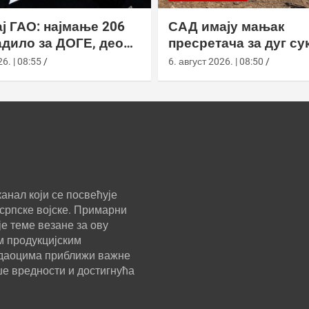
ј ГАО: најмање 206
САД имају мањак
дило за ДОГЕ, део
пресретача за дуг су
а ускратио податке
Кином
6. | 08:55
6. август 2026. | 08:50
анал који се посвећује
српске војске. Примарни
е теме везане за ову
м продукцијским
ледаоцима приближи важне
ше вредности и достигнућа