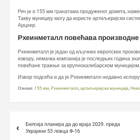
Реч је о 155 мм гранатама продуженог домета, на
Такву муницију могу да користе артиљеријски сист
Арцхер.
Рхеинметалл повећава производне
Рхеинметалл је један од кључних европских произв
извору, немачка компанија је последњих година зн
повећане тражње за крупнокалибарском муницијом
Извор подсећа и да је Рхеинметалл недавно испору
Ознаке:
155 мм
,
Рхеинметалл
,
артиљеријска муниција
,
Нем
Кретање
чланка
Белгија планира да до краја 2029. преда
Украјини 53 ловца Ф-16