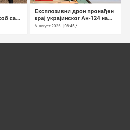
Експлозивни дрон пронађен
коб са
крај украјинског Ан-124 на
аеродрому у Лајпцигу
6. август 2026. | 08:45