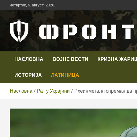
Скип
четвртак, 6. август, 2026.
то
цонтент
Први војни канал у Србији
Телевизија ФРОНТ
НАСЛОВНА
ВОЈНЕ ВЕСТИ
КРИЗНА ЖАРИ
ИСТОРИЈА
ЛАТИНИЦА
Насловна
Рат у Украјини
Рхеинметалл спреман да пр