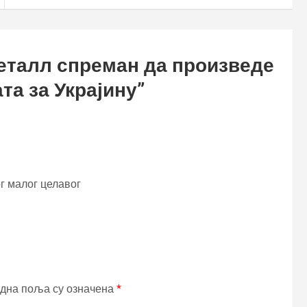
еталл спреман да произведе
та за Украјину
”
ог малог целавог
дна поља су означена
*