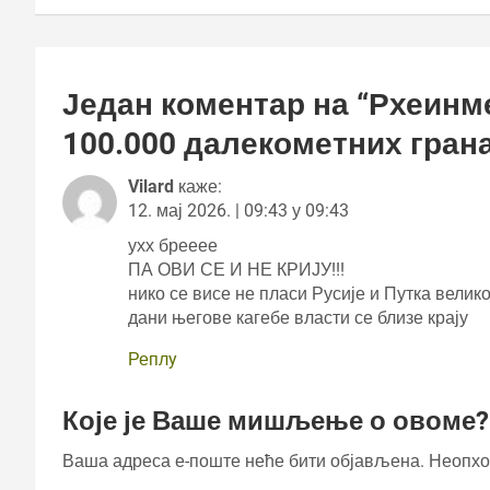
Један коментар на “
Рхеинм
100.000 далекометних грана
Vilard
каже:
12. мај 2026. | 09:43 у 09:43
ухх брееее
ПА ОВИ СЕ И НЕ КРИЈУ!!!
нико се висе не пласи Русије и Путка велик
дани његове кагебе власти се близе крају
Реплy
Које је Ваше мишљење о овоме?
Ваша адреса е-поште неће бити објављена.
Неопхо