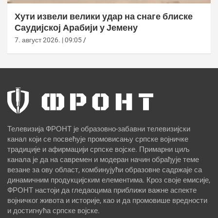
Хути извели велики удар на снаге блиске
Саудијској Арабији у Јемену
7. август 2026. | 09:05
Телевизија ФРОНТ је образовно-забавни телевизијски
канал који се посвећује промовисању српске војничке
традиције и афирмацији српске војске. Примарни циљ
канала је да на савремен и модеран начин обрађује теме
везане за ову област, комбинујући образовне садржаје са
динамичним продукцијским елементима. Кроз своје емисије,
ФРОНТ настоји да гледаоцима приближи важне аспекте
војничког живота и историје, као и да промовише вредности
и достигнућа српске војске.