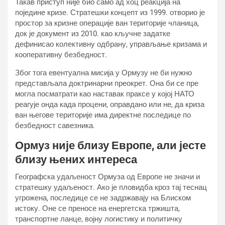
Такав приступ није био само ад хоц реакција на
поједине кризе. Стратешки концепт из 1999. отворио је
простор за кризне операције ван територије чланица,
док је документ из 2010. као кључне задатке
дефинисао колективну одбрану, управљање кризама и
кооперативну безбедност.
Због тога евентуална мисија у Ормузу не би нужно
представљала доктринарни преокрет. Она би се пре
могла посматрати као наставак праксе у којој НАТО
реагује онда када процени, оправдано или не, да криза
ван његове територије има директне последице по
безбедност савезника.
Ормуз није близу Европе, али јесте
близу њених интереса
Географска удаљеност Ормуза од Европе не значи и
стратешку удаљеност. Ако је пловидба кроз тај теснац
угрожена, последице се не задржавају на Блиском
истоку. Оне се преносе на енергетска тржишта,
транспортне ланце, војну логистику и политичку