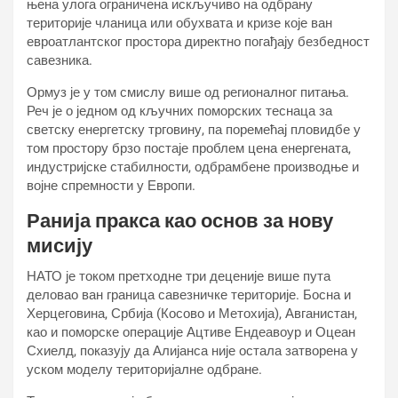
њена улога ограничена искључиво на одбрану
територије чланица или обухвата и кризе које ван
евроатлантског простора директно погађају безбедност
савезника.
Ормуз је у том смислу више од регионалног питања.
Реч је о једном од кључних поморских теснаца за
светску енергетску трговину, па поремећај пловидбе у
том простору брзо постаје проблем цена енергената,
индустријске стабилности, одбрамбене производње и
војне спремности у Европи.
Ранија пракса као основ за нову
мисију
НАТО је током претходне три деценије више пута
деловао ван граница савезничке територије. Босна и
Херцеговина, Србија (Косово и Метохија), Авганистан,
као и поморске операције Ацтиве Ендеавоур и Оцеан
Схиелд, показују да Алијанса није остала затворена у
уском моделу територијалне одбране.