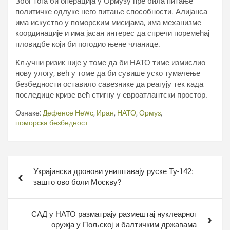
Због тога би операција у Ормузу пре била питање
политичке одлуке него питање способности. Алијанса
има искуство у поморским мисијама, има механизме
координације и има јасан интерес да спречи поремећај
пловидбе који би погодио њене чланице.
Кључни ризик није у томе да би НАТО тиме измислио
нову улогу, већ у томе да би сувише уско тумачење
безбедности оставило савезнике да реагују тек када
последице кризе већ стигну у евроатлантски простор.
Ознаке:
Дефенсе Неwс
,
Иран
,
НАТО
,
Ормуз
,
поморска безбедност
Кретање
Украјински дронови уништавају руске Ту-142:
чланка
зашто ово боли Москву?
САД у НАТО разматрају размештај нуклеарног
оружја у Пољској и балтичким државама