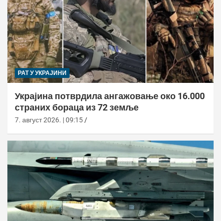
РАТ У УКРАЈИНИ
Украјина потврдила ангажовање око 16.000
страних бораца из 72 земље
7. август 2026. | 09:15