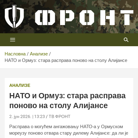
Скип
то
цонтент
Први војни канал у Србији
Телевизија ФРОНТ
Насловна
Анализе
НАТО и Ормуз: стара расправа поново на столу Алијансе
АНАЛИЗЕ
НАТО и Ормуз: стара расправа
поново на столу Алијансе
2. јун 2026. | 13:23
ТВ ФРОНТ
Расправа о могућем ангажовању НАТО-а у Ормуском
мореузу поново отвара стару дилему Алијансе: да ли је