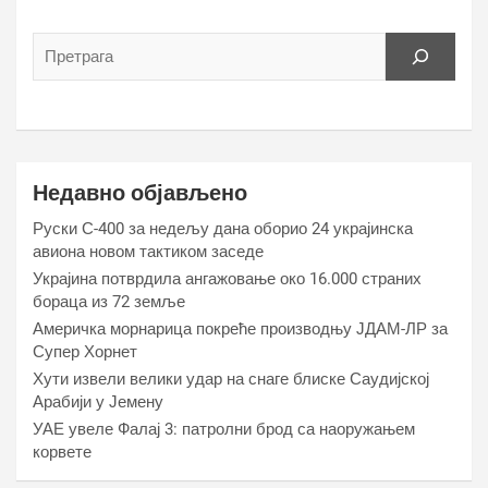
Недавно објављено
Руски С-400 за недељу дана оборио 24 украјинска
авиона новом тактиком заседе
Украјина потврдила ангажовање око 16.000 страних
бораца из 72 земље
Америчка морнарица покреће производњу ЈДАМ-ЛР за
Супер Хорнет
Хути извели велики удар на снаге блиске Саудијској
Арабији у Јемену
УАЕ увеле Фалај 3: патролни брод са наоружањем
корвете