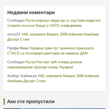
Недавни коментари
Слободан
Руски војници тврде да су код Краснојарског
открили пољске борце у НАТО униформама
петко57
УАЕ опремили Мираге 2000 вођеним бомбама
Десерт Стинг
Профа Фини
Украјина први пут званично приказала
СТАСХ са Хеллфире ракетама на камиону ДАФ
Слободан
Руски Рассвет већ отвара дневне
комуникационе прозоре изнад Украјине
Алберт Бабински
УАЕ опремили Мираге 2000 вођеним
бомбама Десерт Стинг
Ако сте пропустили