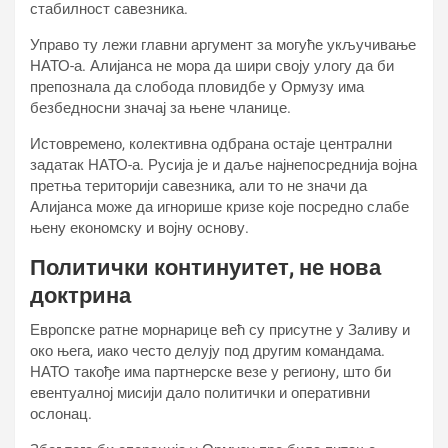
стабилност савезника.
Управо ту лежи главни аргумент за могуће укључивање
НАТО-а. Алијанса не мора да шири своју улогу да би
препознала да слобода пловидбе у Ормузу има
безбедносни значај за њене чланице.
Истовремено, колективна одбрана остаје централни
задатак НАТО-а. Русија је и даље најнепосреднија војна
претња територији савезника, али то не значи да
Алијанса може да игнорише кризе које посредно слабе
њену економску и војну основу.
Политички континуитет, не нова
доктрина
Европске ратне морнарице већ су присутне у Заливу и
око њега, иако често делују под другим командама.
НАТО такође има партнерске везе у региону, што би
евентуалној мисији дало политички и оперативни
ослонац.